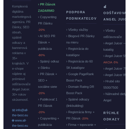
› PR článok
Komplexná
🍏
ZADARMO
digitálna
PODPORA
ODŠŤAVOVA
marketingová
› Copywriting
PODNIKATEĽOV
ANGEL JUIC
agentúra. PR
PR článku
články, SEO
› Všetky služby
-20%
› Všetky
obsah,
› AI SEO PR
› Blogové PR články
odšťavovače
spätné
článok +
na mieru
odkazy a
› Angel Juicer —
bannerová
publikácia
› Registrácia do
katalóg
reklama v
katalógov
-80%
› Angel Juicer 550
35+
› Spätný odkaz
› Registrácia do 60
AKCIA -5%
krajinách. V
v článku
SK katalógov
e-shope
› Angel Juicer 750
nájdete aj
› PR článok +
› Google PageRank
› Angel Juicer 85
prémiové
SEO +
Boost Pack
› Hrubé sito
odšťavovače
sociálne siete
› Domain Rating DR
5500/7500
Angel Juicer.
Boost Pack
-20%
› Náhradné diely
30+ rokov
› Publikovať 1
› Spätné odkazy
skúseností.
Angel
PR článok
(linkbuilding)
📧 info@all-
› Registrácia firmy +
-20%
RÝCHLE
the-best.eu
› Copywriting +
PR článok
-20%
ODKAZY
🌐 www.all-
publikácia
› Firma + topovanie +
the-best.eu