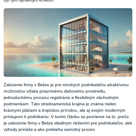
byť tým správnym krokom.
Zalozenie firmy v Belize je pre mnohých podnikateľov atraktívnou
možnosťou vďaka priaznivému daňovému prostrediu,
jednoduchému procesu registrácie a flexibilným obchodným
podmienkam. Táto stredoamerická krajina je známa nielen
krásnymi plážami a tropickou prírodou, ale aj svojím moderným
prístupom k podnikaniu. V tomto článku sa pozrieme na to, prečo
je zalozenie firmy v Belize ideálnym riešením pre podnikateľov, aké
výhody prináša a ako prebieha samotný proces.