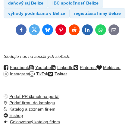
daňový raj Belize
IBC spoločnosť Belize
výhody podnikania v Belize
registrácia firmy Belize
Facebook
Twitter
Bluesky
Pinterest
Reddit
LinkedIn
WhatsApp
E-
mail
Sledujte nás na sociálnych sieťach:
Facebook
Youtube
LinkedIn
Pinterest
Melds.eu
Instagram
TikTok
Twitter
Pridať PR článok na portál
Pridať firmu do katalogu
Katalog a zoznam firiem
E-shop
Celosvetový katalog firiem