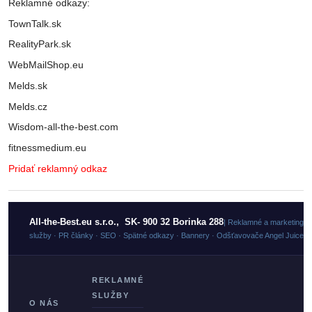
Reklamné odkazy:
TownTalk.sk
RealityPark.sk
WebMailShop.eu
Melds.sk
Melds.cz
Wisdom-all-the-best.com
fitnessmedium.eu
Pridať reklamný odkaz
All-the-Best.eu s.r.o., SK- 900 32 Borinka 288
| Reklamné a marketingo
služby · PR články · SEO · Spätné odkazy · Bannery · Odšťavovače Angel Juicer
REKLAMNÉ
SLUŽBY
O NÁS