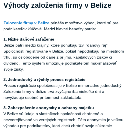
Výhody založenia firmy v Belize
Zalozenie
firmy
v
Belize
prináša množstvo výhod, ktoré sú pre
podnikateľov kľúčové. Medzi hlavné benefity patria:
1. Nízke
daňové
zaťaženie
Belize patrí medzi krajiny, ktoré ponúkajú tzv. "daňový raj".
Spoločnosti registrované v Belize, pokiaľ nepodnikajú na miestnom
trhu, sú oslobodené od dane z príjmu, kapitálových ziskov či
dividend. Tento systém umožňuje podnikateľom maximalizovať
svoje zisky.
2. Jednoduchý
a
rýchly
proces
registrácie
Proces registrácie spoločnosti je v Belize mimoriadne jednoduchý.
Zalozenie firmy v Belize trvá zvyčajne iba niekoľko dní a
nevyžaduje osobnú prítomnosť zakladateľa.
3. Zabezpečenie
anonymity
a
ochrany
majetku
V Belize sú údaje o vlastníkoch spoločností chránené a
nezverejňované vo verejných registroch. Táto anonymita je veľkou
výhodou pre podnikateľov, ktorí chcú chrániť svoje súkromie.