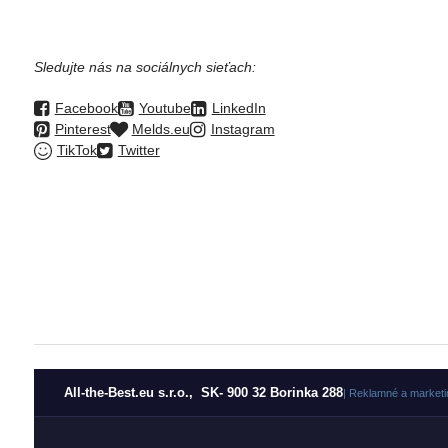
Sledujte nás na sociálnych sieťach:
Facebook
Youtube
LinkedIn
Pinterest
Melds.eu
Instagram
TikTok
Twitter
All-the-Best.eu s.r.o., SK- 900 32 Borinka 288
| Reklamné a marketi