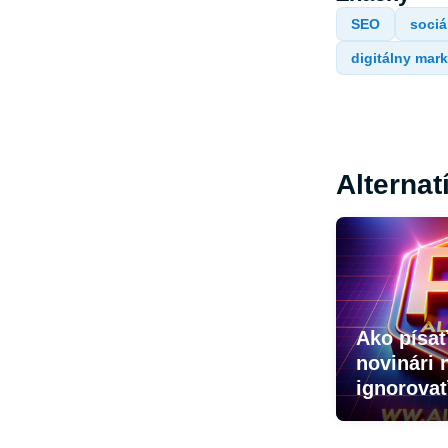
SEO
sociá
digitálny mar
Alternat
Ako písať
novinári
ignorova