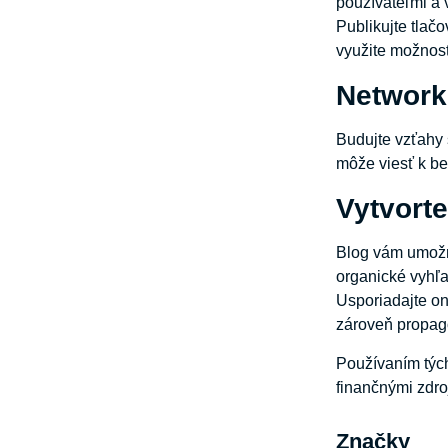
používateľmi a 
Publikujte tlačo
využite možnos
Network
Budujte vzťahy
môže viesť k b
Vytvorte
Blog vám umožní
organické vyhľ
Usporiadajte on
zároveň propag
Používaním tých
finančnými zdro
Značky