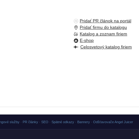
Pridať PR článok na portál
Pridať firmu do katalogu
Katalog a zoznam firiem
E-shop
Celosvetový katalog firiem
ngové služby · PR články · SEO · Spätné odkazy · Bannery · Odšťavovače Angel Juicer