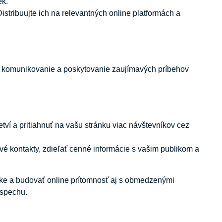
ek.
Distribuujte ich na relevantných online platformách a
né komunikovanie a poskytovanie zaujímavých príbehov
ví a pritiahnuť na vašu stránku viac návštevníkov cez
ové kontakty, zdieľať cenné informácie s vašim publikom a
čke a budovať online prítomnosť aj s obmedzenými
úspechu.