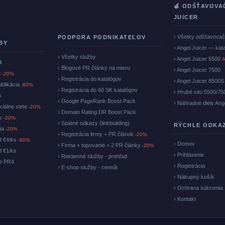
🍏 ODŠŤAVOVA
JUICER
› Všetky odšťavova
PODPORA PODNIKATEĽOV
BY
› Angel Juicer — kat
› Všetky služby
› Angel Juicer 5500
A
O
› Blogové PR články na mieru
› Angel Juicer 7500
u
-20%
› Registrácia do katalógov
› Angel Juicer 8500S
ublikácia
-80%
› Registrácia do 60 SK katalógov
› Hrubé sito 5500/75
u
› Google PageRank Boost Pack
› Náhradné diely Ang
ciálne siete
-20%
› Domain Rating DR Boost Pack
ok
-20%
› Spätné odkazy (linkbuilding)
RÝCHLE ODKA
cia
-20%
› Registrácia firmy + PR článok
-20%
d €4/ks
-80%
› Domov
› Firma + topovanie + 2 PR články
-20%
d €1/ks
› Prihlásenie
› Reklamné služby - prehľad
ke PR4
› Registrácia
› E-shop služby - cenník
› Nákupný košík
› Ochrana súkromia
› Kontakt