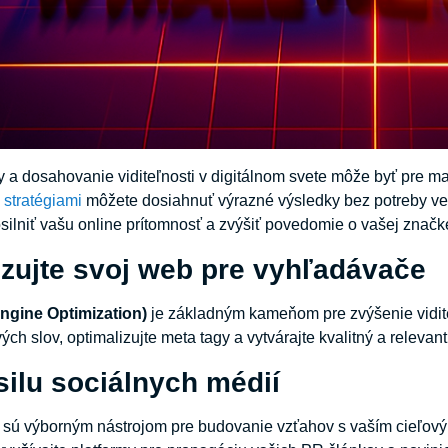
 a dosahovanie viditeľnosti v digitálnom svete môže byť pre 
stratégiami
môžete dosiahnuť výrazné výsledky bez potreby veľk
lniť vašu online prítomnosť a zvýšiť povedomie o vašej značk
izujte svoj web pre vyhľadávače
ngine Optimization)
je základným kameňom pre zvýšenie viditeľ
ch slov, optimalizujte meta tagy a vytvárajte kvalitný a relevan
silu sociálnych médií
sú výborným nástrojom pre budovanie vzťahov s vaším cieľovým 