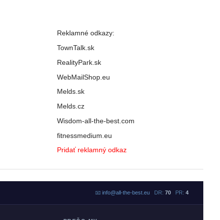
Reklamné odkazy:
TownTalk.sk
RealityPark.sk
WebMailShop.eu
Melds.sk
Melds.cz
Wisdom-all-the-best.com
fitnessmedium.eu
Pridať reklamný odkaz
📧
info@all-the-best.eu
DR:
70
PR:
4