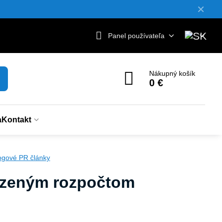
✕
Panel používateľa
Nákupný košík
0 €
a
Kontakt
ogové PR články
edzeným rozpočtom