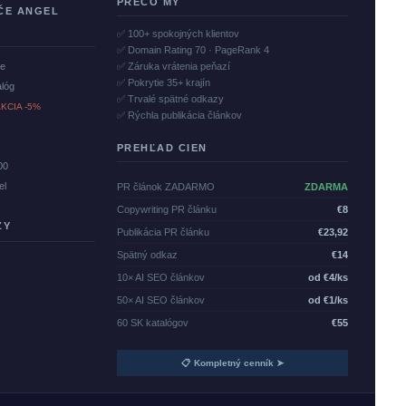
PREČO MY
ČE ANGEL
✅ 100+ spokojných klientov
✅ Domain Rating 70 · PageRank 4
če
✅ Záruka vrátenia peňazí
✅ Pokrytie 35+ krajín
alóg
✅ Trvalé spätné odkazy
KCIA -5%
✅ Rýchla publikácia článkov
PREHĽAD CIEN
00
el
PR článok ZADARMO
ZDARMA
Copywriting PR článku
€8
ZY
Publikácia PR článku
€23,92
Spätný odkaz
€14
10× AI SEO článkov
od €4/ks
50× AI SEO článkov
od €1/ks
60 SK katalógov
€55
📋 Kompletný cenník ➤