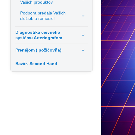
Vašich produktov
Podpora predaja Vašich
služieb a remesiel
Diagnostika cievneho
systému Arteriografom
Prenájom ( požičovňa)
Bazár- Second Hand