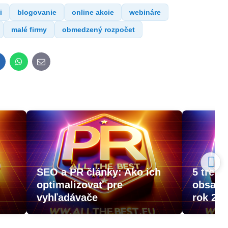
i
blogovanie
online akcie
webináre
malé firmy
obmedzený rozpočet
inkedIn
WhatsApp
E-
mail
R
SEO a PR články: Ako ich
5 trend
optimalizovať pre
obsaho
vyhľadávače
rok 20