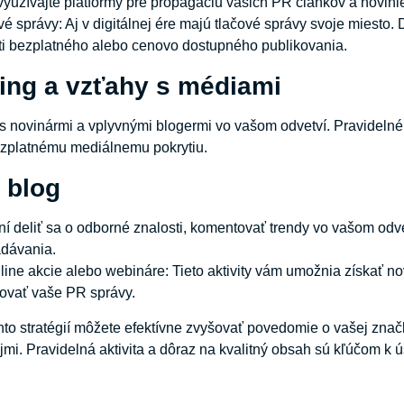
využívajte platformy pre propagáciu vašich PR článkov a novini
vé správy: Aj v digitálnej ére majú tlačové správy svoje miesto. 
ti bezplatného alebo cenovo dostupného publikovania.
ing a vzťahy s médiami
 s novinármi a vplyvnými blogermi vo vašom odvetví. Pravidel
ezplatnému mediálnemu pokrytiu.
 blog
 deliť sa o odborné znalosti, komentovať trendy vo vašom odvet
adávania.
line akcie alebo webináre: Tieto aktivity vám umožnia získať n
ovať vaše PR správy.
to stratégií môžete efektívne zvyšovať povedomie o vašej zna
jmi. Pravidelná aktivita a dôraz na kvalitný obsah sú kľúčom k 