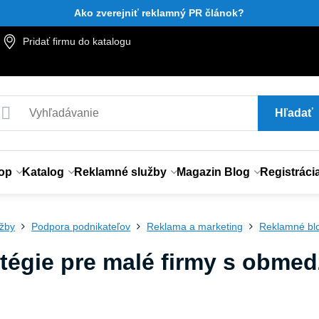
Ako zverejniť reklamný PR článok?
Pridať firmu do katalogu
Hľadať
op
Katalog
Reklamné služby
Magazin Blog
Registráci
užby
Podpora podnikateľov
Reklama a marketing
Reklamné bl
atégie pre malé firmy s obm