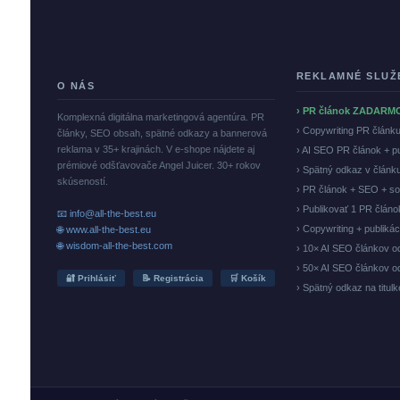
REKLAMNÉ SLUŽ
O NÁS
› PR článok ZADARM
Komplexná digitálna marketingová agentúra. PR
› Copywriting PR článk
články, SEO obsah, spätné odkazy a bannerová
reklama v 35+ krajinách. V e-shope nájdete aj
› AI SEO PR článok + p
prémiové odšťavovače Angel Juicer. 30+ rokov
› Spätný odkaz v článk
skúseností.
› PR článok + SEO + so
› Publikovať 1 PR člán
📧 info@all-the-best.eu
› Copywriting + publiká
🌐 www.all-the-best.eu
🌐 wisdom-all-the-best.com
› 10× AI SEO článkov o
› 50× AI SEO článkov o
🔐 Prihlásiť
📝 Registrácia
🛒 Košík
› Spätný odkaz na titul