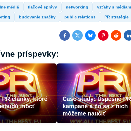
lne médiá
tlačové správy
networking
vzťahy s médiam
keting
budovanie značky
public relations
PR stratégie
Facebook
Twitter
Bluesky
Pinterest
Reddit
L
ívne príspevky:
 PR články, ktoré
Case study: Úspešné P
 nebudú môcť
kampane a čo sa z nich
ť
môžeme naučiť