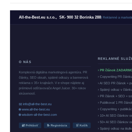
All-the-Best.eu s.r.o., SK- 900 32 Borinka 288
| Reklamné a marketi
REKLAMNÉ SLUŽ
O NÁS
› PR článok ZADARM
Komplexná digitálna marketingová agentúra. PR
› Copywriting PR článk
články, SEO obsah, spätné odkazy a bannerová
reklama v 35+ krajinách. V e-shope nájdete aj
› AI SEO PR článok + p
prémiové odšťavovače Angel Juicer. 30+ rokov
› Spätný odkaz v článk
skúseností.
› PR článok + SEO + so
› Publikovať 1 PR člán
📧 info@all-the-best.eu
› Copywriting + publiká
🌐 www.all-the-best.eu
🌐 wisdom-all-the-best.com
› 10× AI SEO článkov o
› 50× AI SEO článkov o
🔐 Prihlásiť
📝 Registrácia
🛒 Košík
› Spätný odkaz na titul