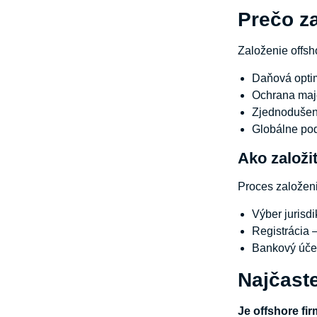
Prečo za
Založenie offsh
Daňová optim
Ochrana maje
Zjednodušené
Globálne po
Ako založi
Proces založenia
Výber jurisd
Registrácia 
Bankový účet
Najčaste
Je offshore fi