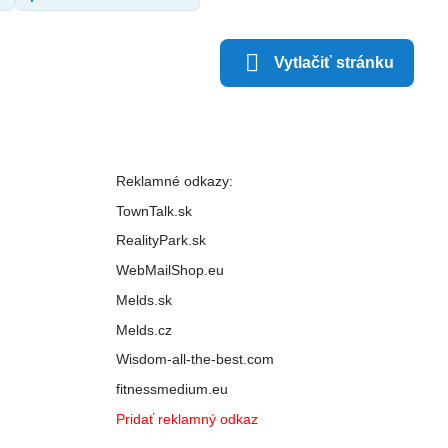
Vytlačiť stránku
Reklamné odkazy:
TownTalk.sk
RealityPark.sk
WebMailShop.eu
Melds.sk
Melds.cz
Wisdom-all-the-best.com
fitnessmedium.eu
Pridať reklamný odkaz