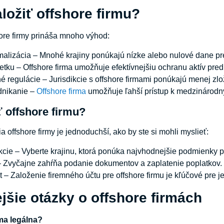
ložiť offshore firmu?
ore firmy prináša mnoho výhod:
alizácia – Mnohé krajiny ponúkajú nízke alebo nulové dane pr
tku – Offshore firma umožňuje efektívnejšiu ochranu aktív pred 
 regulácie – Jurisdikcie s offshore firmami ponúkajú menej zlož
dnikanie –
Offshore firma
umožňuje ľahší prístup k medzinárodn
ť offshore firmu?
 offshore firmy je jednoduchší, ako by ste si mohli myslieť:
ikcie – Vyberte krajinu, ktorá ponúka najvhodnejšie podmienky p
– Zvyčajne zahŕňa podanie dokumentov a zaplatenie poplatkov.
 – Založenie firemného účtu pre offshore firmu je kľúčové pre je
jšie otázky o offshore firmách
rma legálna?