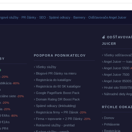
ngové služby · PR články · SEO · Spätné odkazy · Bannery · Odšťavovače Angel Juicer
🍏 ODŠŤAVOVA
JUICER
› Všetky odšťavova
PODPORA PODNIKATEĽOV
BY
› Angel Juicer — kat
› Všetky služby
› Angel Juicer 5500
A
O
› Blogové PR články na mieru
› Angel Juicer 7500
u
-20%
› Registrácia do katalógov
› Angel Juicer 8500S
ublikácia
-80%
› Registrácia do 60 SK katalógov
› Hrubé sito 5500/75
u
› Google PageRank Boost Pack
› Náhradné diely Ang
ciálne siete
-20%
› Domain Rating DR Boost Pack
ok
-20%
› Spätné odkazy (linkbuilding)
RÝCHLE ODKA
cia
-20%
› Registrácia firmy + PR článok
-20%
d €4/ks
-80%
› Domov
› Firma + topovanie + 2 PR články
-20%
d €1/ks
› Prihlásenie
› Reklamné služby - prehľad
ke PR4
› Registrácia
› E-shop služby - cenník