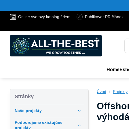
Online svetový katalog firiem
Publikovať PR článok
Home
Esh
Úvod
Projekty
Stránky
Offshor
Naše projekty
výhod
Podporujeme existujúce
projekty