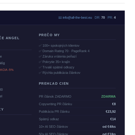
📧
info@all-the-best.eu
DR:
70
PR:
4
PREČO MY
ČE ANGEL
✅ 100+ spokojných klientov
✅ Domain Rating 70 · PageRank 4
če
✅ Záruka vrátenia peňazí
✅ Pokrytie 35+ krajín
alóg
✅ Trvalé spätné odkazy
KCIA -5%
✅ Rýchla publikácia článkov
PREHĽAD CIEN
00
el
PR článok ZADARMO
ZDARMA
Copywriting PR článku
€8
ZY
Publikácia PR článku
€23,92
Spätný odkaz
€14
10× AI SEO článkov
od €4/ks
50× AI SEO článkov
od €1/ks