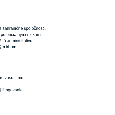
e zahraničné spoločnosti.
potenciálnymi rizikami.
itú administratívu.
ým trhom.
re vašu firmu.
j fungovanie.