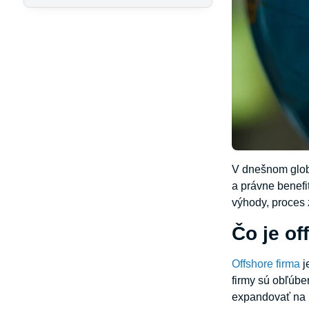
V dnešnom globa
a právne benefi
výhody, proces 
Čo je of
Offshore firma
j
firmy sú obľúbe
expandovať na 