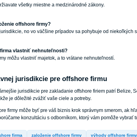
ržiavate všetky miestne a medzinárodné zákony.
loženie offshore firmy?
jurisdikcie, no vo väčšine prípadov sa pohybuje od niekoľkých st
firma vlastniť nehnuteľnosti?
rmy môžu vlastniť majetok, a to vrátane nehnuteľností.
vnej jurisdikcie pre offshore firmu
rnejšie jurisdikcie pre zakladanie offshore firiem patrí Belize
kže je dôležité zvážiť vaše ciele a potreby.
ore firmy môže byť pre váš biznis krok správnym smerom, ak hľadá
porúčame konzultáciu s odborníkom, ktorý vám pomôže vybrať t
shore firma
založenie offshore firmy
výhody offshore firm