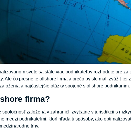
lizovanom svete sa stále viac podnikateľov rozhoduje pre zalo
ty. Ale čo presne je offshore firma a prečo by ste mali zvážiť j
založenia a najčastejšie otázky spojené s offshore podnikaním.
fshore firma?
e spoločnosť založená v zahraničí, zvyčajne v jurisdikcii s níz
né medzi podnikateľmi, ktorí hľadajú spôsoby, ako optimalizova
medzinárodné trhy.