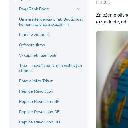
Počet
1001
PageRank Boost
zobrazení
Založenie offsh
Umelá inteligencia chat: Budúcnosť
rozhodnete, od
komunikácie so zákazníkmi
Firma v zahranici
Offshore firma
Výkup nehnuteľností
Trax – inovatívna tvorba webových
stránok
Fotovoltaika Trisun
Peptide Revolution
Peptide Revolution SK
Peptide Revolution DE
Peptide Revolution HU