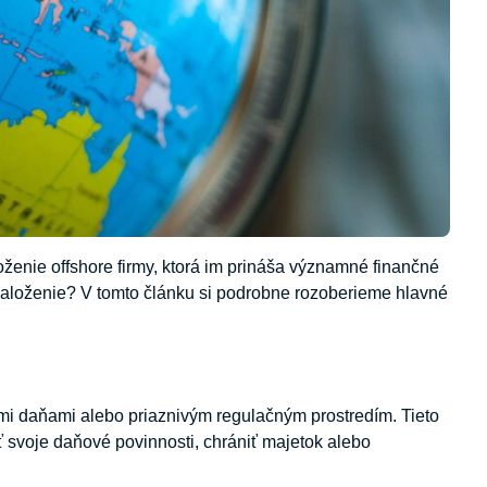
ženie offshore firmy, ktorá im prináša významné finančné
ej založenie? V tomto článku si podrobne rozoberieme hlavné
kymi daňami alebo priaznivým regulačným prostredím. Tieto
ť svoje daňové povinnosti, chrániť majetok alebo