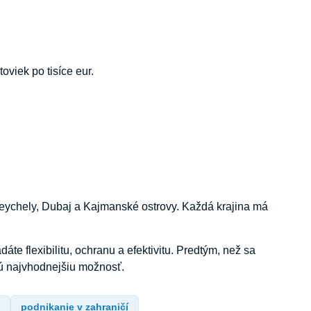
oviek po tisíce eur.
, Seychely, Dubaj a Kajmanské ostrovy. Každá krajina má
te flexibilitu, ochranu a efektivitu. Predtým, než sa
ú najvhodnejšiu možnosť.
y
podnikanie v zahraničí