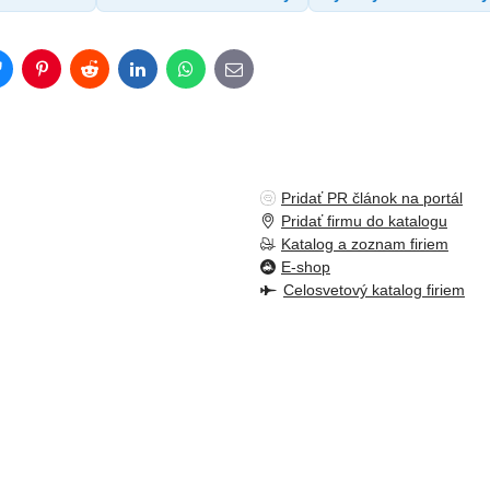
Bluesky
Pinterest
Reddit
LinkedIn
WhatsApp
E-
mail
Pridať PR článok na portál
Pridať firmu do katalogu
Katalog a zoznam firiem
E-shop
Celosvetový katalog firiem