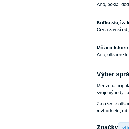
Áno, pokiaľ dod
Koľko stojí za
Cena závisí od 
Môže offshore 
Áno, offshore fi
Výber sprá
Medzi najpopulá
svoje výhody, ta
Založenie offsh
rozhodnete, od
Značky
off