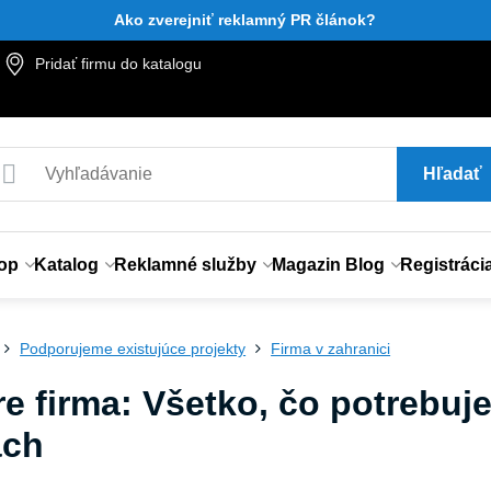
Ako zverejniť reklamný PR článok?
Pridať firmu do katalogu
Hľadať
op
Katalog
Reklamné služby
Magazin Blog
Registráci
Podporujeme existujúce projekty
Firma v zahranici
e firma: Všetko, čo potrebujet
ách