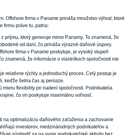
em. Offshore firma v Paname prináša množstvo výhod, ktoré
 firmu práve tu, patria:
z príjmu, ktorý generuje mimo Panamy. To znamená, že
lobodené od daní, čo prináša výrazné daňové úspory.
ffshore firma v Paname poskytuje, je vysoký stupeň
o znamená, že informácie o vlastníkoch spoločnosti nie
e relatívne rýchly a jednoduchý proces. Celý postup je
, keďže šetria čas aj peniaze.
eru flexibility pri riadení spoločnosti. Podnikatelia
krajine, čo im poskytuje maximálnu voľnosť.
sti na optimalizáciu daňového zaťaženia a zachovanie
 zahŕňajú investorov, medzinárodných podnikateľov a
ňuje sústrediť sa na svoje podnikateľské aktivity bez