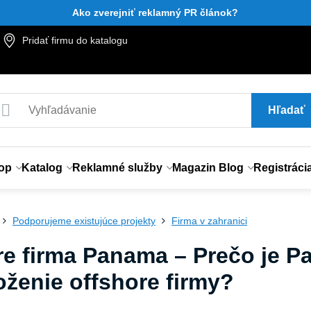
Ako zverejniť reklamný PR článok?
Pridať firmu do katalogu
Hľadať
op
Katalog
Reklamné služby
Magazin Blog
Registráci
Podporujeme existujúce projekty
Firma v zahranici
re firma Panama – Prečo je 
oženie offshore firmy?