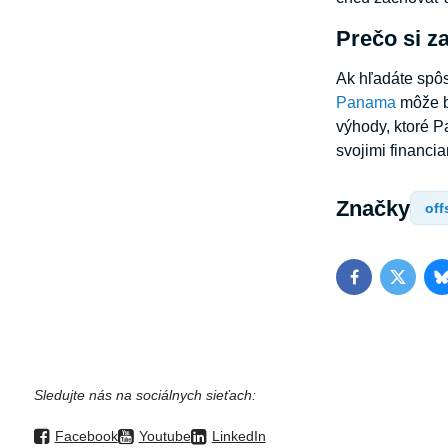
Prečo si z
Ak hľadáte spôs
Panama
môže by
výhody, ktoré P
svojimi financia
Značky
off
Facebook
Twitter
Sledujte nás na sociálnych sieťach:
Facebook
Youtube
LinkedIn