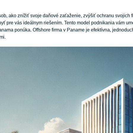
ob, ako znížiť svoje daňové zaťaženie, zvýšiť ochranu svojich fi
ť pre vás ideálnym riešením. Tento model podnikania vám umož
anama ponúka. Offshore firma v Paname je efektívna, jednoduc
mi.