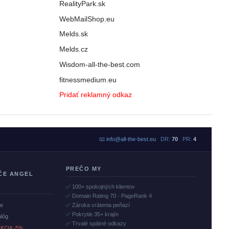
RealityPark.sk
WebMailShop.eu
Melds.sk
Melds.cz
Wisdom-all-the-best.com
fitnessmedium.eu
Pridať reklamný odkaz
📧
info@all-the-best.eu
DR:
70
PR:
4
PREČO MY
ČE ANGEL
✅ 100+ spokojných klientov
✅ Domain Rating 70 · PageRank 4
če
✅ Záruka vrátenia peňazí
✅ Pokrytie 35+ krajín
alóg
✅ Trvalé spätné odkazy
KCIA -5%