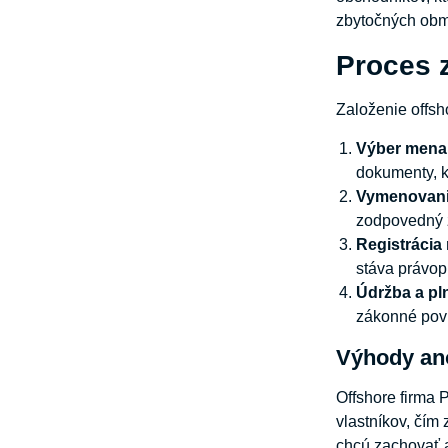
zbytočných obm
Proces 
Založenie offsh
Výber mena 
dokumenty, kt
Vymenovanie
zodpovedný z
Registrácia
stáva právop
Údržba a pl
zákonné povi
Výhody an
Offshore firma 
vlastníkov, čím
chcú zachovať a