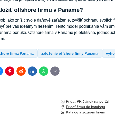
aložiť offshore firmu v Paname?
ob, ako znížiť svoje daňové zaťaženie, zvýšiť ochranu svojich fi
ť pre vás ideálnym riešením. Tento model podnikania vám umož
anama ponúka. Offshore firma v Paname je efektívna, jednoduc
mi.
shore firma Panama
založenie offshore firmy Panama
výho
Bluesky
Pinterest
Reddit
LinkedIn
WhatsApp
E-
mail
Pridať PR článok na portál
Pridať firmu do katalogu
Katalog a zoznam firiem