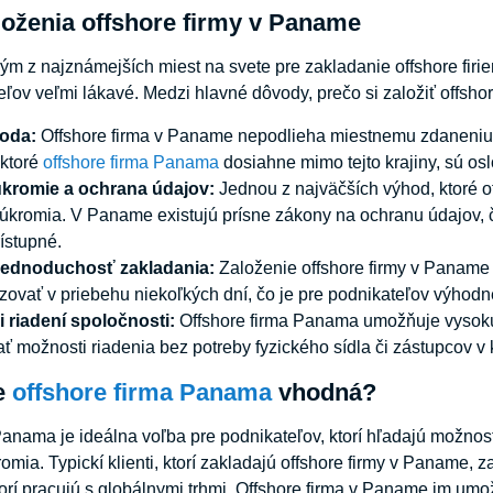
oženia offshore firmy v Paname
m z najznámejších miest na svete pre zakladanie offshore firi
ľov veľmi lákavé. Medzi hlavné dôvody, prečo si založiť offshore
oda:
Offshore firma v Paname nepodlieha miestnemu zdaneniu 
 ktoré
offshore firma Panama
dosiahne mimo tejto krajiny, sú os
kromie a ochrana údajov:
Jednou z najväčších výhod, ktoré o
úkromia. V Paname existujú prísne zákony na ochranu údajov, č
ístupné.
jednoduchosť zakladania:
Založenie offshore firmy v Paname j
zovať v priebehu niekoľkých dní, čo je pre podnikateľov výhodné
ri riadení spoločnosti:
Offshore firma Panama umožňuje vysokú mi
ť možnosti riadenia bez potreby fyzického sídla či zástupcov v 
e
offshore firma Panama
vhodná?
Panama je ideálna voľba pre podnikateľov, ktorí hľadajú možno
omia. Typickí klienti, ktorí zakladajú offshore firmy v Paname,
orí pracujú s globálnymi trhmi. Offshore firma v Paname im umož