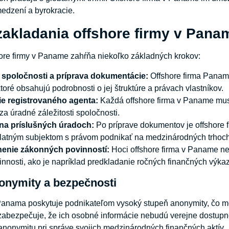
edzení a byrokracie.
zakladania offshore firmy v Pana
ore firmy v Paname zahŕňa niekoľko základných krokov:
spoločnosti a príprava dokumentácie:
Offshore firma Panam
oré obsahujú podrobnosti o jej štruktúre a právach vlastníkov.
 registrovaného agenta:
Každá offshore firma v Paname mus
a úradné záležitosti spoločnosti.
 na príslušných úradoch:
Po príprave dokumentov je offshore 
latným subjektom s právom podnikať na medzinárodných trhoch
nenie zákonných povinností:
Hoci offshore firma v Paname ne
nnosti, ako je napríklad predkladanie ročných finančných výka
onymity a bezpečnosti
Panama poskytuje podnikateľom vysoký stupeň anonymity, čo mô
 zabezpečuje, že ich osobné informácie nebudú verejne dostupné. 
nonymitu pri správe svojich medzinárodných finančných aktív.