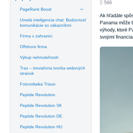
Počet
566
PageRank Boost
zobrazení
Ak hľadáte spôs
Umelá inteligencia chat: Budúcnosť
Panama môže by
komunikácie so zákazníkmi
výhody, ktoré P
Firma v zahranici
svojimi financia
Offshore firma
Výkup nehnuteľností
Trax – inovatívna tvorba webových
stránok
Fotovoltaika Trisun
Peptide Revolution
Peptide Revolution SK
Peptide Revolution DE
Peptide Revolution HU