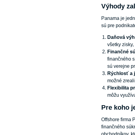
Výhody zal
Panama je jedný
sú pre podnikate
Daňová výh
všetky zisky,
Finančné sú
finančného s
sú verejne pr
Rýchlosť a 
možné zreali
Flexibilita p
môžu využíva
Pre koho j
Offshore firma 
finančného súkr
obchodníkov, kt