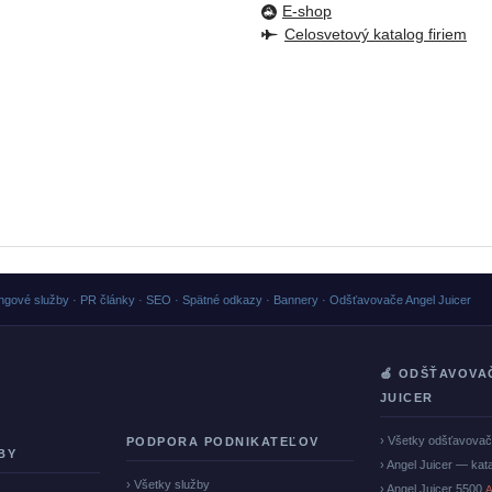
E-shop
Celosvetový katalog firiem
ngové služby · PR články · SEO · Spätné odkazy · Bannery · Odšťavovače Angel Juicer
🍏 ODŠŤAVOVA
JUICER
› Všetky odšťavova
PODPORA PODNIKATEĽOV
BY
› Angel Juicer — kat
› Všetky služby
› Angel Juicer 5500
A