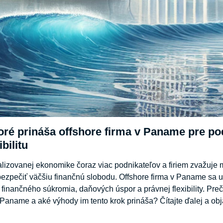
oré prináša offshore firma v Paname pre po
ibilitu
lizovanej ekonomike čoraz viac podnikateľov a firiem zvažuje 
ezpečiť väčšiu finančnú slobodu. Offshore firma v Paname sa u
 finančného súkromia, daňových úspor a právnej flexibility. Pre
v Paname a aké výhody im tento krok prináša? Čítajte ďalej a o