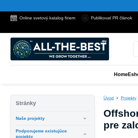
Online svetový katalog firiem
Publikovať PR článok
Home
Esh
Úvod
Projekty
Stránky
Offsho
Naše projekty
pre zal
Podporujeme existujúce
projekty