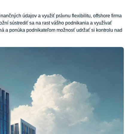
nančných údajov a využiť právnu flexibilitu, offshore firma
ní sústrediť sa na rast vášho podnikania a využívať
há a ponúka podnikateľom možnosť udržať si kontrolu nad