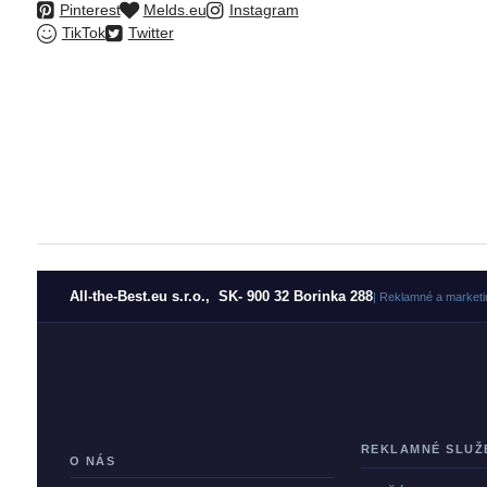
Pinterest
Melds.eu
Instagram
TikTok
Twitter
All-the-Best.eu s.r.o., SK- 900 32 Borinka 288
| Reklamné a marketi
REKLAMNÉ SLUŽ
O NÁS