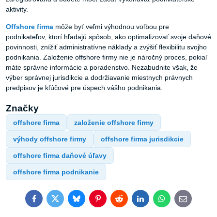
aktivity.
Offshore
firma
môže byť veľmi výhodnou voľbou pre
podnikateľov, ktorí hľadajú spôsob, ako optimalizovať svoje daňové
povinnosti, znížiť administratívne náklady a zvýšiť flexibilitu svojho
podnikania. Založenie offshore firmy nie je náročný proces, pokiaľ
máte správne informácie a poradenstvo. Nezabudnite však, že
výber správnej jurisdikcie a dodržiavanie miestnych právnych
predpisov je kľúčové pre úspech vášho podnikania.
Značky
offshore firma
založenie offshore firmy
výhody offshore firmy
offshore firma jurisdikcie
offshore firma daňové úľavy
offshore firma podnikanie
Facebook
Twitter
Bluesky
Pinterest
Reddit
LinkedIn
WhatsApp
E-
mail