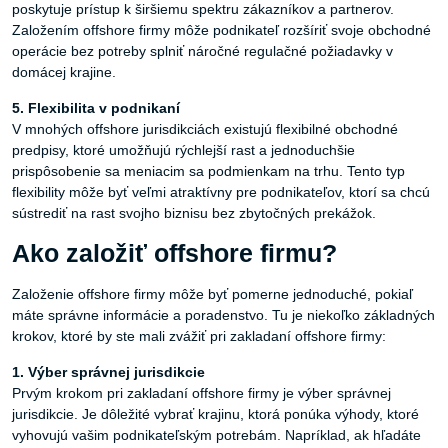
poskytuje prístup k širšiemu spektru zákazníkov a partnerov.
Založením offshore firmy môže podnikateľ rozšíriť svoje obchodné
operácie bez potreby splniť náročné regulačné požiadavky v
domácej krajine.
5.
Flexibilita
v
podnikaní
V mnohých offshore jurisdikciách existujú flexibilné obchodné
predpisy, ktoré umožňujú rýchlejší rast a jednoduchšie
prispôsobenie sa meniacim sa podmienkam na trhu. Tento typ
flexibility môže byť veľmi atraktívny pre podnikateľov, ktorí sa chcú
sústrediť na rast svojho biznisu bez zbytočných prekážok.
Ako
založiť
offshore
firmu?
Založenie offshore firmy môže byť pomerne jednoduché, pokiaľ
máte správne informácie a poradenstvo. Tu je niekoľko základných
krokov, ktoré by ste mali zvážiť pri zakladaní offshore firmy:
1.
Výber
správnej
jurisdikcie
Prvým krokom pri zakladaní offshore firmy je výber správnej
jurisdikcie. Je dôležité vybrať krajinu, ktorá ponúka výhody, ktoré
vyhovujú vašim podnikateľským potrebám. Napríklad, ak hľadáte