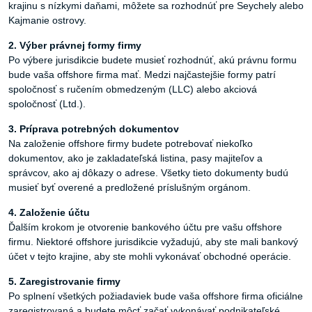
krajinu s nízkymi daňami, môžete sa rozhodnúť pre Seychely alebo
Kajmanie ostrovy.
2.
Výber
právnej
formy
firmy
Po výbere jurisdikcie budete musieť rozhodnúť, akú právnu formu
bude vaša offshore firma mať. Medzi najčastejšie formy patrí
spoločnosť s ručením obmedzeným (LLC) alebo akciová
spoločnosť (Ltd.).
3.
Príprava
potrebných
dokumentov
Na založenie offshore firmy budete potrebovať niekoľko
dokumentov, ako je zakladateľská listina, pasy majiteľov a
správcov, ako aj dôkazy o adrese. Všetky tieto dokumenty budú
musieť byť overené a predložené príslušným orgánom.
4.
Založenie
účtu
Ďalším krokom je otvorenie bankového účtu pre vašu offshore
firmu. Niektoré offshore jurisdikcie vyžadujú, aby ste mali bankový
účet v tejto krajine, aby ste mohli vykonávať obchodné operácie.
5.
Zaregistrovanie
firmy
Po splnení všetkých požiadaviek bude vaša offshore firma oficiálne
zaregistrovaná a budete môcť začať vykonávať podnikateľské