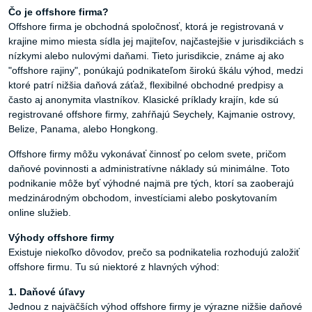
Čo
je
offshore
firma?
Offshore firma je obchodná spoločnosť, ktorá je registrovaná v
krajine mimo miesta sídla jej majiteľov, najčastejšie v jurisdikciách s
nízkymi alebo nulovými daňami. Tieto jurisdikcie, známe aj ako
"offshore rajiny", ponúkajú podnikateľom širokú škálu výhod, medzi
ktoré patrí nižšia daňová záťaž, flexibilné obchodné predpisy a
často aj anonymita vlastníkov. Klasické príklady krajín, kde sú
registrované offshore firmy, zahŕňajú Seychely, Kajmanie ostrovy,
Belize, Panama, alebo Hongkong.
Offshore firmy môžu vykonávať činnosť po celom svete, pričom
daňové povinnosti a administratívne náklady sú minimálne. Toto
podnikanie môže byť výhodné najmä pre tých, ktorí sa zaoberajú
medzinárodným obchodom, investíciami alebo poskytovaním
online služieb.
Výhody
offshore
firmy
Existuje niekoľko dôvodov, prečo sa podnikatelia rozhodujú založiť
offshore firmu. Tu sú niektoré z hlavných výhod:
1.
Daňové
úľavy
Jednou z najväčších výhod offshore firmy je výrazne nižšie daňové