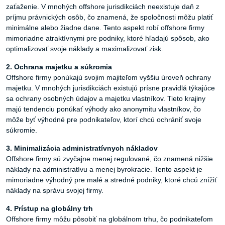
zaťaženie. V mnohých offshore jurisdikciách neexistuje daň z
príjmu právnických osôb, čo znamená, že spoločnosti môžu platiť
minimálne alebo žiadne dane. Tento aspekt robí offshore firmy
mimoriadne atraktívnymi pre podniky, ktoré hľadajú spôsob, ako
optimalizovať svoje náklady a maximalizovať zisk.
2.
Ochrana
majetku
a
súkromia
Offshore firmy ponúkajú svojim majiteľom vyššiu úroveň ochrany
majetku. V mnohých jurisdikciách existujú prísne pravidlá týkajúce
sa ochrany osobných údajov a majetku vlastníkov. Tieto krajiny
majú tendenciu ponúkať výhody ako anonymitu vlastníkov, čo
môže byť výhodné pre podnikateľov, ktorí chcú ochrániť svoje
súkromie.
3.
Minimalizácia
administratívnych
nákladov
Offshore firmy sú zvyčajne menej regulované, čo znamená nižšie
náklady na administratívu a menej byrokracie. Tento aspekt je
mimoriadne výhodný pre malé a stredné podniky, ktoré chcú znížiť
náklady na správu svojej firmy.
4.
Prístup
na
globálny
trh
Offshore firmy môžu pôsobiť na globálnom trhu, čo podnikateľom