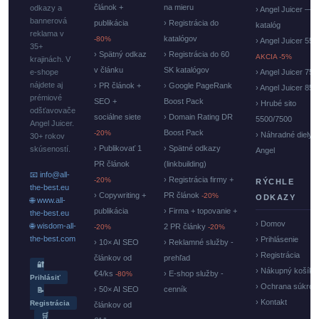
článok +
na mieru
odkazy a
› Angel Juicer —
bannerová
publikácia
› Registrácia do
katalóg
reklama v
katalógov
-80%
› Angel Juicer 550
35+
› Spätný odkaz
› Registrácia do 60
AKCIA -5%
krajinách. V
v článku
SK katalógov
e-shope
› Angel Juicer 750
nájdete aj
› PR článok +
› Google PageRank
› Angel Juicer 85
prémiové
SEO +
Boost Pack
› Hrubé sito
odšťavovače
sociálne siete
› Domain Rating DR
5500/7500
Angel Juicer.
Boost Pack
-20%
› Náhradné diely
30+ rokov
› Publikovať 1
› Spätné odkazy
skúseností.
Angel
PR článok
(linkbuilding)
📧 info@all-
› Registrácia firmy +
-20%
RÝCHLE
the-best.eu
› Copywriting +
PR článok
-20%
ODKAZY
🌐 www.all-
publikácia
› Firma + topovanie +
the-best.eu
› Domov
🌐 wisdom-all-
2 PR články
-20%
-20%
the-best.com
› Prihlásenie
› 10× AI SEO
› Reklamné služby -
› Registrácia
článkov od
prehľad
🔐
› Nákupný košík
€4/ks
› E-shop služby -
-80%
Prihlásiť
› Ochrana súkrom
› 50× AI SEO
cenník
📝
› Kontakt
Registrácia
článkov od
🛒