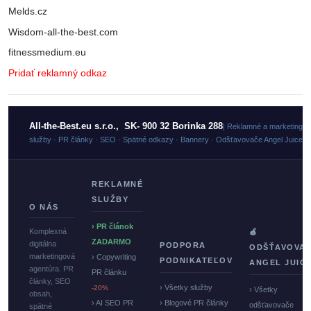
Melds.cz
Wisdom-all-the-best.com
fitnessmedium.eu
Pridať reklamný odkaz
All-the-Best.eu s.r.o., SK- 900 32 Borinka 288
| Reklamné a marketingo
služby · PR články · SEO · Spätné odkazy · Bannery · Odšťavovače Angel Juicer
REKLAMNÉ
SLUŽBY
O NÁS
› PR článok
Komplexná
🍏
ZADARMO
digitálna
PODPORA
ODŠŤAVOVA
marketingová
› Copywriting
PODNIKATEĽOV
ANGEL JUIC
agentúra. PR
PR článku
články, SEO
› Všetky služby
-20%
› Všetky
obsah,
› AI SEO PR
› Blogové PR články
odšťavovače
spätné