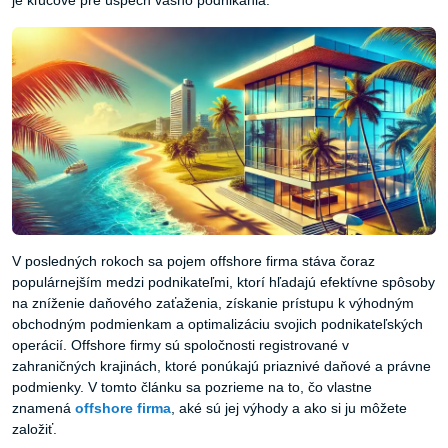
je kľúčové pre úspech vášho podnikania.
V posledných rokoch sa pojem offshore firma stáva čoraz
populárnejším medzi podnikateľmi, ktorí hľadajú efektívne spôsoby
na zníženie daňového zaťaženia, získanie prístupu k výhodným
obchodným podmienkam a optimalizáciu svojich podnikateľských
operácií. Offshore firmy sú spoločnosti registrované v
zahraničných krajinách, ktoré ponúkajú priaznivé daňové a právne
podmienky. V tomto článku sa pozrieme na to, čo vlastne
znamená
offshore
firma
, aké sú jej výhody a ako si ju môžete
založiť.