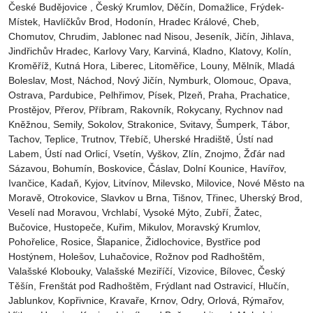
České Budějovice‎ , Český Krumlov‎, Děčín‎, Domažlice‎, Frýdek-
Místek‎, Havlíčkův Brod‎, Hodonín, Hradec Králové‎, Cheb‎,
Chomutov‎, Chrudim‎, Jablonec nad Nisou‎, Jeseník‎, Jičín‎, Jihlava,
Jindřichův Hradec‎, Karlovy Vary‎, Karviná‎, Kladno‎, Klatovy‎, Kolín‎,
Kroměříž‎, Kutná Hora‎, Liberec‎, Litoměřice‎, Louny‎, Mělník‎, Mladá
Boleslav‎, Most‎, Náchod‎, Nový Jičín‎, Nymburk‎, Olomouc‎, Opava,
Ostrava‎, Pardubice‎, Pelhřimov‎, Písek‎‎, Plzeň‎‎‎, Praha‎, Prachatice‎,
Prostějov‎, Přerov‎, Příbram‎, Rakovník‎, Rokycany, Rychnov nad
Kněžnou, Semily‎, Sokolov‎, Strakonice, Svitavy, Šumperk, Tábor,
Tachov, Teplice, Trutnov‎, Třebíč, Uherské Hradiště, Ústí nad
Labem‎, Ústí nad Orlicí‎, Vsetín, Vyškov, Zlín, Znojmo, Žďár nad
Sázavou, Bohumín, Boskovice‎, Čáslav‎, Dolní Kounice‎, Havířov‎,
Ivančice‎, Kadaň, Kyjov, Litvínov‎, Milevsko‎, Milovice‎, Nové Město na
Moravě‎, Otrokovice‎‎, Slavkov u Brna‎, Tišnov‎, Třinec‎, Uherský Brod‎,
Veselí nad Moravou‎, Vrchlabí‎, Vysoké Mýto‎, Zubří‎, Žatec‎,
Bučovice, Hustopeče, Kuřim, Mikulov, Moravský Krumlov,
Pohořelice, Rosice, Šlapanice, Židlochovice, Bystřice pod
Hostýnem, Holešov, Luhačovice, Rožnov pod Radhoštěm,
Valašské Klobouky, Valašské Meziříčí, Vizovice, Bílovec, Český
Těšín, Frenštát pod Radhoštěm, Frýdlant nad Ostravicí, Hlučín,
Jablunkov, Kopřivnice, Kravaře, Krnov, Odry, Orlová, Rýmařov,