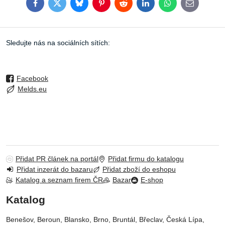
Facebook
Twitter
Bluesky
Pinterest
Reddit
LinkedIn
WhatsApp
E-
mail
Sledujte nás na sociálních sítích:
Facebook
Melds.eu
Přidat PR článek na portál
Přidat firmu do katalogu
Přidat inzerát do bazaru
Přidat zboží do eshopu
Katalog a seznam firem ČR
Bazar
E-shop
Katalog
Benešov, Beroun, Blansko, Brno, Bruntál, Břeclav, Česká Lípa‎,