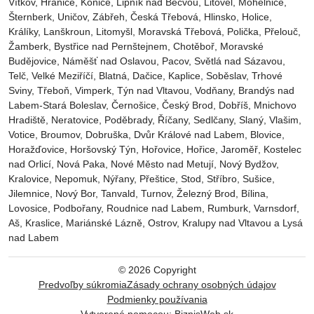
Vítkov, Hranice, Konice, Lipník nad Bečvou, Litovel, Mohelnice,
Šternberk, Uničov, Zábřeh, Česká Třebová, Hlinsko, Holice,
Králíky, Lanškroun, Litomyšl, Moravská Třebová, Polička, Přelouč,
Žamberk, Bystřice nad Pernštejnem, Chotěboř, Moravské
Budějovice, Náměšť nad Oslavou, Pacov, Světlá nad Sázavou,
Telč, Velké Meziříčí, Blatná, Dačice, Kaplice, Soběslav, Trhové
Sviny, Třeboň, Vimperk, Týn nad Vltavou, Vodňany, Brandýs nad
Labem-Stará Boleslav, Černošice, Český Brod, Dobříš, Mnichovo
Hradiště, Neratovice, Poděbrady, Říčany, Sedlčany, Slaný, Vlašim,
Votice, Broumov, Dobruška, Dvůr Králové nad Labem, Blovice,
Horažďovice, Horšovský Týn, Hořovice, Hořice, Jaroměř, Kostelec
nad Orlicí, Nová Paka, Nové Město nad Metují, Nový Bydžov,
Kralovice, Nepomuk, Nýřany, Přeštice, Stod, Stříbro, Sušice,
Jilemnice, Nový Bor, Tanvald, Turnov, Železný Brod, Bílina,
Lovosice, Podbořany, Roudnice nad Labem, Rumburk, Varnsdorf,
Aš, Kraslice, Mariánské Lázně, Ostrov, Kralupy nad Vltavou a Lysá
nad Labem
©
2026
Copyright
Predvoľby súkromia
Zásady ochrany osobných údajov
Podmienky používania