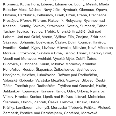
Kroměříž‎, Kutná Hora‎, Liberec‎, Litoměřice‎, Louny‎, Mělník‎, Mladá
Boleslav‎, Most‎, Náchod‎, Nový Jičín‎, Nymburk‎, Olomouc‎, Opava,
Ostrava‎, Pardubice‎, Pelhřimov‎, Písek‎‎, Plzeň‎‎‎, Praha‎, Prachatice‎,
Prostějov‎, Přerov‎, Příbram‎, Rakovník‎, Rokycany, Rychnov nad
Kněžnou, Semily‎, Sokolov‎, Strakonice, Svitavy, Šumperk, Tábor,
Tachov, Teplice, Trutnov‎, Třebíč, Uherské Hradiště, Ústí nad
Labem‎, Ústí nad Orlicí‎, Vsetín, Vyškov, Zlín, Znojmo, Žďár nad
Sázavou, Bohumín, Boskovice‎, Čáslav‎, Dolní Kounice‎, Havířov‎,
Ivančice‎, Kadaň, Kyjov, Litvínov‎, Milevsko‎, Milovice‎, Nové Město na
Moravě‎, Otrokovice‎‎, Slavkov u Brna‎, Tišnov‎, Třinec‎, Uherský Brod‎,
Veselí nad Moravou‎, Vrchlabí‎, Vysoké Mýto‎, Zubří‎, Žatec‎,
Bučovice, Hustopeče, Kuřim, Mikulov, Moravský Krumlov,
Pohořelice, Rosice, Šlapanice, Židlochovice, Bystřice pod
Hostýnem, Holešov, Luhačovice, Rožnov pod Radhoštěm,
Valašské Klobouky, Valašské Meziříčí, Vizovice, Bílovec, Český
Těšín, Frenštát pod Radhoštěm, Frýdlant nad Ostravicí, Hlučín,
Jablunkov, Kopřivnice, Kravaře, Krnov, Odry, Orlová, Rýmařov,
Vítkov, Hranice, Konice, Lipník nad Bečvou, Litovel, Mohelnice,
Šternberk, Uničov, Zábřeh, Česká Třebová, Hlinsko, Holice,
Králíky, Lanškroun, Litomyšl, Moravská Třebová, Polička, Přelouč,
Žamberk, Bystřice nad Pernštejnem, Chotěboř, Moravské