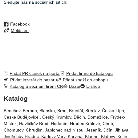
Sledujte nás na sociálních sítích:
Facebook
Melds.eu
Přidat PR článek na portál
Přidat firmu do katalogu
Přidat inzerát do bazaru
Přidat zboží do eshopu
Katalog a seznam firem ČR
Bazar
E-shop
Katalog
Benešov, Beroun, Blansko, Brno, Bruntál, Břeclav, Česká Lípa‎,
České Budějovice‎ , Český Krumlov‎, Děčín‎, Domažlice‎, Frýdek-
Místek‎, Havlíčkův Brod‎, Hodonín, Hradec Králové‎, Cheb‎,
Chomutov‎, Chrudim‎, Jablonec nad Nisou‎, Jeseník‎, Jičín‎, Jihlava,
Jindřichův Hradec‎, Karlovy Vary‎, Karviná‎, Kladno‎, Klatovy‎, Kolín‎,