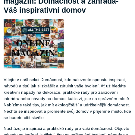
magazín: Domácnost a zahrada-
Váš inspirativní domov
Vítejte v naší sekci Domácnost, kde naleznete spoustu inspirací,
návodů a tipů jak si zkrášlit a zútulnit vaše bydlení. Ať už hledáte
kreativní nápady na dekorace, praktické rady pro zařizování
interiéru nebo návody na domácí kutilství, jste na správném místě.
Nabízíme také tipy, jak mít ekologičtější a udržitelnější domácnost.
Nechte se inspirovat a proměňte svůj domov v příjemné místo, kde
se budete cítit skvěle.
Nacházejte inspiraci a praktické rady pro vaši domácnost. Objevte
návody na tvoření, kutilství, tipy na zařizování bydlení, nápady na