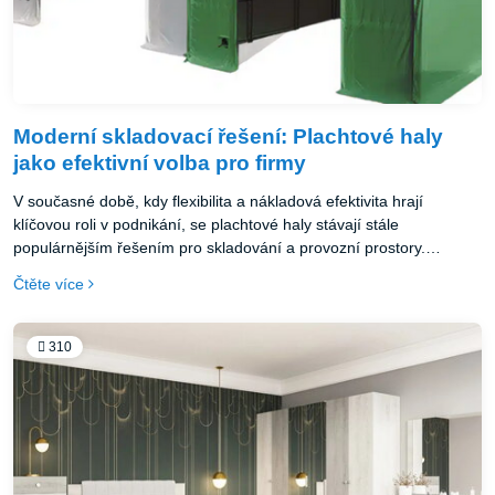
Moderní skladovací řešení: Plachtové haly
jako efektivní volba pro firmy
V současné době, kdy flexibilita a nákladová efektivita hrají
klíčovou roli v podnikání, se plachtové haly stávají stále
populárnějším řešením pro skladování a provozní prostory.
Pojďme se podívat na hlavní výhody, které tento typ konstrukcí
Čtěte více
přináší.
310