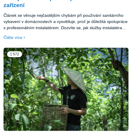
zařízení
Článek se věnuje nejčastějším chybám při používání sanitárního
vybavení v domácnostech a vysvětluje, proč je důležitá spolupráce
s profesionálním instalatérem. Dozvíte se, jak služby instalatéra
pomáhají předcházet drahým opravám a jak správně probíhá
Čtěte více
montáž kohouteka, výměna sprchového koutu a instalace
umyvadla. Praktické rady vám ušetří starosti i peníze.
572