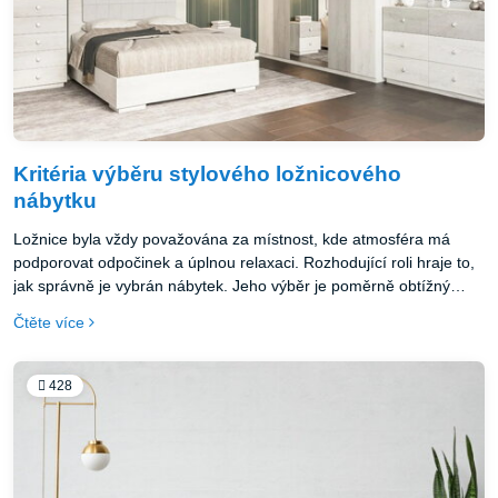
Kritéria výběru stylového ložnicového
nábytku
Ložnice byla vždy považována za místnost, kde atmosféra má
podporovat odpočinek a úplnou relaxaci. Rozhodující roli hraje to,
jak správně je vybrán nábytek. Jeho výběr je poměrně obtížný
nejen kvůli složitosti úkolu, ale i z důvodu bohatství stylů,
Čtěte více
designových tvarů a textur, barevných variant, z nichž může
zamotat hlava. Aby byl nákup co nejúspěšnější a peníze nebyly
vyhozeny zbytečně, je nejlepší se zaměřit na novinky a
428
nejstylovější nábytkové výrobky.