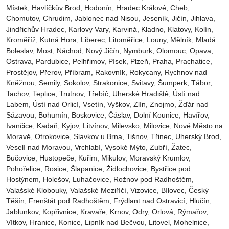
Místek‎, Havlíčkův Brod‎, Hodonín, Hradec Králové‎, Cheb‎,
Chomutov‎, Chrudim‎, Jablonec nad Nisou‎, Jeseník‎, Jičín‎, Jihlava,
Jindřichův Hradec‎, Karlovy Vary‎, Karviná‎, Kladno‎, Klatovy‎, Kolín‎,
Kroměříž‎, Kutná Hora‎, Liberec‎, Litoměřice‎, Louny‎, Mělník‎, Mladá
Boleslav‎, Most‎, Náchod‎, Nový Jičín‎, Nymburk‎, Olomouc‎, Opava,
Ostrava‎, Pardubice‎, Pelhřimov‎, Písek‎‎, Plzeň‎‎‎, Praha‎, Prachatice‎,
Prostějov‎, Přerov‎, Příbram‎, Rakovník‎, Rokycany, Rychnov nad
Kněžnou, Semily‎, Sokolov‎, Strakonice, Svitavy, Šumperk, Tábor,
Tachov, Teplice, Trutnov‎, Třebíč, Uherské Hradiště, Ústí nad
Labem‎, Ústí nad Orlicí‎, Vsetín, Vyškov, Zlín, Znojmo, Žďár nad
Sázavou, Bohumín, Boskovice‎, Čáslav‎, Dolní Kounice‎, Havířov‎,
Ivančice‎, Kadaň, Kyjov, Litvínov‎, Milevsko‎, Milovice‎, Nové Město na
Moravě‎, Otrokovice‎‎, Slavkov u Brna‎, Tišnov‎, Třinec‎, Uherský Brod‎,
Veselí nad Moravou‎, Vrchlabí‎, Vysoké Mýto‎, Zubří‎, Žatec‎,
Bučovice, Hustopeče, Kuřim, Mikulov, Moravský Krumlov,
Pohořelice, Rosice, Šlapanice, Židlochovice, Bystřice pod
Hostýnem, Holešov, Luhačovice, Rožnov pod Radhoštěm,
Valašské Klobouky, Valašské Meziříčí, Vizovice, Bílovec, Český
Těšín, Frenštát pod Radhoštěm, Frýdlant nad Ostravicí, Hlučín,
Jablunkov, Kopřivnice, Kravaře, Krnov, Odry, Orlová, Rýmařov,
Vítkov, Hranice, Konice, Lipník nad Bečvou, Litovel, Mohelnice,