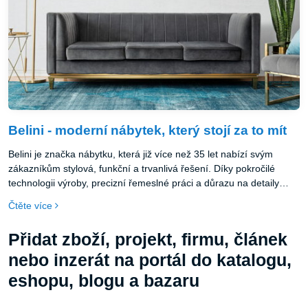
Belini - moderní nábytek, který stojí za to mít
Belini je značka nábytku, která již více než 35 let nabízí svým
zákazníkům stylová, funkční a trvanlivá řešení. Díky pokročilé
technologii výroby, precizní řemeslné práci a důrazu na detaily
Belini stanovuje nové standardy v nábytkářském průmyslu. Firma
Čtěte více
neustále hledá inovace, aby splnila požadavky moderních
spotřebitelů, a její závazek k udržitelnému rozvoji a ekologické
Přidat zboží, projekt, firmu, článek
výrobě zajišťuje, že její produkty jsou nejen estetické, ale i šetrné k
životnímu prostředí.
nebo inzerát na portál do katalogu,
eshopu, blogu a bazaru