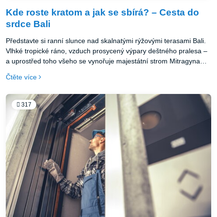
Kde roste kratom a jak se sbírá? – Cesta do
srdce Bali
Představte si ranní slunce nad skalnatými rýžovými terasami Bali.
Vlhké tropické ráno, vzduch prosycený výpary deštného pralesa –
a uprostřed toho všeho se vynořuje majestátní strom Mitragyna
speciosa. Právě zde, v divokém srdci Bali, se začíná příběh
Čtěte více
kratomu, fascinující rostliny, která se stala kulturním symbolem
regionu. Na ostrově Bali rostou různé druhy kratomu – zelený,
červený, bílý i zlatý – přičemž každý z nich se pojí s odlišnými
317
dojmy. Zejména Green Bali je vyhledávaný sběrateli za svou
univerzálnost – je “vhodný jak pro začátečníky, tak zkušené
sběratele”.