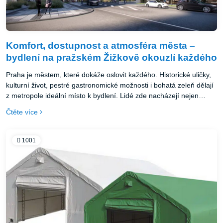
Komfort, dostupnost a atmosféra města –
bydlení na pražském Žižkově okouzlí každého
Praha je městem, které dokáže oslovit každého. Historické uličky,
kulturní život, pestré gastronomické možnosti i bohatá zeleň dělají
z metropole ideální místo k bydlení. Lidé zde nacházejí nejen
pracovní příležitosti, ale také širokou nabídku volnočasových aktivit
Čtěte více
a komunitní zázemí. Koupě vlastního bytu je proto praktickou
volbou pro každodenní život i skvělou investicí do budoucnosti.
Když se k tomu přidá atraktivní lokalita, moderní architektura a
1001
příjemný standard bydlení, vzniká ideální domov pro jednotlivce i
rodiny.