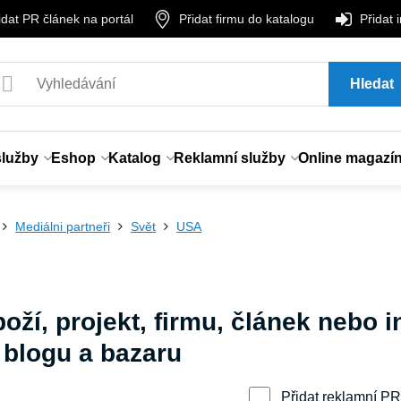
idat PR článek na portál
Přidat firmu do katalogu
Přidat 
Hledat
služby
Eshop
Katalog
Reklamní služby
Online magazí
Mediálni partneři
Svět
USA
boží, projekt, firmu, článek nebo i
 blogu a bazaru
Přidat reklamní PR