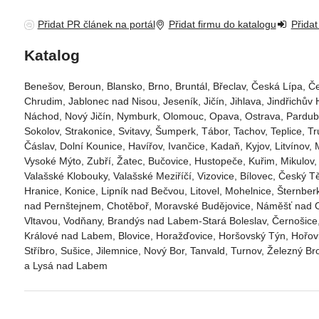
Přidat PR článek na portál
Přidat firmu do katalogu
Přidat
Katalog
Benešov, Beroun, Blansko, Brno, Bruntál, Břeclav, Česká Lípa‎, Če
Chrudim‎, Jablonec nad Nisou‎, Jeseník‎, Jičín‎, Jihlava, Jindřichův Hr
Náchod‎, Nový Jičín‎, Nymburk‎, Olomouc‎, Opava, Ostrava‎, Pardubice‎
Sokolov‎, Strakonice, Svitavy, Šumperk, Tábor, Tachov, Teplice, Tr
Čáslav‎, Dolní Kounice‎, Havířov‎, Ivančice‎, Kadaň, Kyjov, Litvínov‎,
Vysoké Mýto‎, Zubří‎, Žatec‎, Bučovice, Hustopeče, Kuřim, Mikul
Valašské Klobouky, Valašské Meziříčí, Vizovice, Bílovec, Český T
Hranice, Konice, Lipník nad Bečvou, Litovel, Mohelnice, Šternber
nad Pernštejnem, Chotěboř, Moravské Budějovice, Náměšť nad Osl
Vltavou, Vodňany, Brandýs nad Labem-Stará Boleslav, Černošice,
Králové nad Labem, Blovice, Horažďovice, Horšovský Týn, Hořovic
Stříbro, Sušice, Jilemnice, Nový Bor, Tanvald, Turnov, Železný B
a Lysá nad Labem