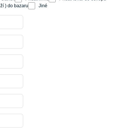
oží ) do bazaru
Jiné