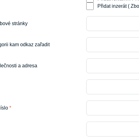
Přidat inzerát ( Zb
bové stránky
orii kam odkaz zařadit
lečnosti a adresa
číslo
*