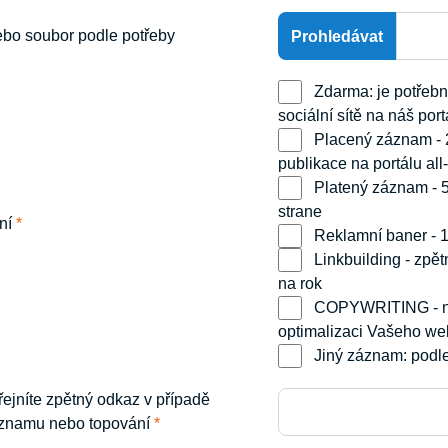
nebo soubor podle potřeby
Zdarma: je potřebný zpětný odkaz z Vaší titulní webové stránky a přes
sociální sítě na náš port
Placený záznam - 260 Kč bez DPH, Vytvoření 1 reklamního PR článku a jeho
publikace na portálu all-
Platený záznam - 560 Kč bez DPH, Záznam bude zverejnený na titulnej
strane
ění
*
Reklamní baner - 
Linkbuilding - zpětný odkaz na Vaše stránky z textu článku: 125 Kč bez DPH
na rok
COPYWRITING - napíšeme Vám sérii 10 PR článků na Váš web pro Seo
optimalizaci Vašeho w
Jiný záznam: podl
ejníte zpětný odkaz v případě
áznamu nebo topování
*