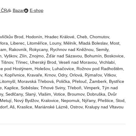
m ČR
Bazar
E-shop
vlíčkův Brod‎, Hodonín, Hradec Králové‎, Cheb‎, Chomutov‎,
ora‎, Liberec‎, Litoměřice‎, Louny‎, Mělník‎, Mladá Boleslav‎, Most‎,
 Příbram‎, Rakovník‎, Rokycany, Rychnov nad Kněžnou, Semily‎,
etín, Vyškov, Zlín, Znojmo, Žďár nad Sázavou, Bohumín, Boskovice‎,
 Tišnov‎, Třinec‎, Uherský Brod‎, Veselí nad Moravou‎, Vrchlabí‎,
střice pod Hostýnem, Holešov, Luhačovice, Rožnov pod Radhoštěm,
v, Kopřivnice, Kravaře, Krnov, Odry, Orlová, Rýmařov, Vítkov,
 Litomyšl, Moravská Třebová, Polička, Přelouč, Žamberk, Bystřice
, Kaplice, Soběslav, Trhové Sviny, Třeboň, Vimperk, Týn nad
y, Sedlčany, Slaný, Vlašim, Votice, Broumov, Dobruška, Dvůr
etují, Nový Bydžov, Kralovice, Nepomuk, Nýřany, Přeštice, Stod,
orf, Aš, Kraslice, Mariánské Lázně, Ostrov, Kralupy nad Vltavou