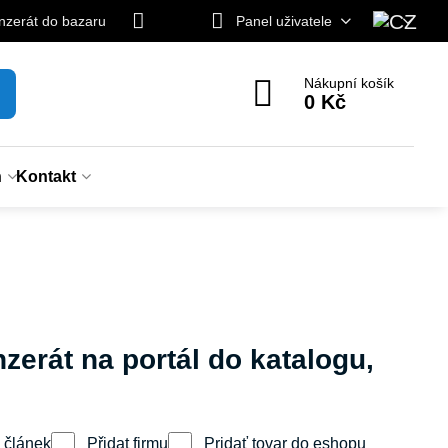
inzerát do bazaru
Panel uživatele
Nákupní košík
0 Kč
n
Kontakt
nzerát na portál do katalogu,
 článek
Přidat firmu
Pridať tovar do eshopu