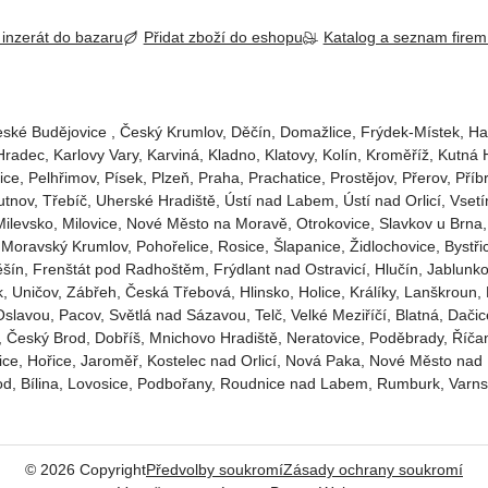
 inzerát do bazaru
Přidat zboží do eshopu
Katalog a seznam fire
ské Budějovice‎ , Český Krumlov‎, Děčín‎, Domažlice‎, Frýdek-Místek‎, Ha
adec‎, Karlovy Vary‎, Karviná‎, Kladno‎, Klatovy‎, Kolín‎, Kroměříž‎, Kutná H
, Pelhřimov‎, Písek‎‎, Plzeň‎‎‎, Praha‎, Prachatice‎, Prostějov‎, Přerov‎,
utnov‎, Třebíč, Uherské Hradiště, Ústí nad Labem‎, Ústí nad Orlicí‎, Vs
 Milevsko‎, Milovice‎, Nové Město na Moravě‎, Otrokovice‎‎, Slavkov u Brna‎,
ov, Moravský Krumlov, Pohořelice, Rosice, Šlapanice, Židlochovice, By
ěšín, Frenštát pod Radhoštěm, Frýdlant nad Ostravicí, Hlučín, Jablunko
k, Uničov, Zábřeh, Česká Třebová, Hlinsko, Holice, Králíky, Lanškroun,
avou, Pacov, Světlá nad Sázavou, Telč, Velké Meziříčí, Blatná, Dačice
 Český Brod, Dobříš, Mnichovo Hradiště, Neratovice, Poděbrady, Říčan
e, Hořice, Jaroměř, Kostelec nad Orlicí, Nová Paka, Nové Město nad M
rod, Bílina, Lovosice, Podbořany, Roudnice nad Labem, Rumburk, Varnsd
©
2026
Copyright
Předvolby soukromí
Zásady ochrany soukromí