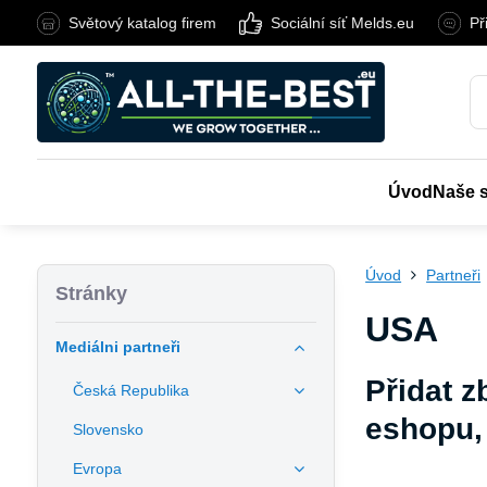
Světový katalog firem
Sociální síť Melds.eu
Př
Úvod
Naše 
Úvod
Partneři
Stránky
USA
Mediálni partneři
Přidat z
Česká Republika
eshopu,
Slovensko
Evropa