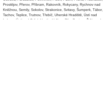
Prostějov‎, Přerov‎, Příbram‎, Rakovník‎, Rokycany, Rychnov nad
Kněžnou, Semily‎, Sokolov‎, Strakonice, Svitavy, Šumperk, Tábor,
Tachov, Teplice, Trutnov‎, Třebíč, Uherské Hradiště, Ústí nad
Labem‎, Ústí nad Orlicí‎, Vsetín, Vyškov, Zlín, Znojmo, Žďár nad
Sázavou, Bohumín, Boskovice‎, Čáslav‎, Dolní Kounice‎, Havířov‎,
Ivančice‎, Kadaň, Kyjov, Litvínov‎, Milevsko‎, Milovice‎, Nové Město na
Moravě‎, Otrokovice‎‎, Slavkov u Brna‎, Tišnov‎, Třinec‎, Uherský Brod‎,
Veselí nad Moravou‎, Vrchlabí‎, Vysoké Mýto‎, Zubří‎, Žatec‎,
Bučovice, Hustopeče, Kuřim, Mikulov, Moravský Krumlov,
Pohořelice, Rosice, Šlapanice, Židlochovice, Bystřice pod
Hostýnem, Holešov, Luhačovice, Rožnov pod Radhoštěm,
Valašské Klobouky, Valašské Meziříčí, Vizovice, Bílovec, Český
Těšín, Frenštát pod Radhoštěm, Frýdlant nad Ostravicí, Hlučín,
Jablunkov, Kopřivnice, Kravaře, Krnov, Odry, Orlová, Rýmařov,
Vítkov, Hranice, Konice, Lipník nad Bečvou, Litovel, Mohelnice,
Šternberk, Uničov, Zábřeh, Česká Třebová, Hlinsko, Holice,
Králíky, Lanškroun, Litomyšl, Moravská Třebová, Polička, Přelouč,
Žamberk, Bystřice nad Pernštejnem, Chotěboř, Moravské
Budějovice, Náměšť nad Oslavou, Pacov, Světlá nad Sázavou,
Telč, Velké Meziříčí, Blatná, Dačice, Kaplice, Soběslav, Trhové
Sviny, Třeboň, Vimperk, Týn nad Vltavou, Vodňany, Brandýs nad