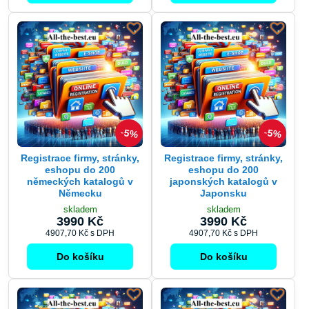
5%
5%
Registrace firmy, stránky,
Registrace firmy, stránky,
eshopu do 200
eshopu do 200
německých katalogů v
japonských katalogů v
Německu
Japonsku
skladem
skladem
3990 Kč
3990 Kč
4907,70 Kč
s DPH
4907,70 Kč
s DPH
Do košíku
Do košíku