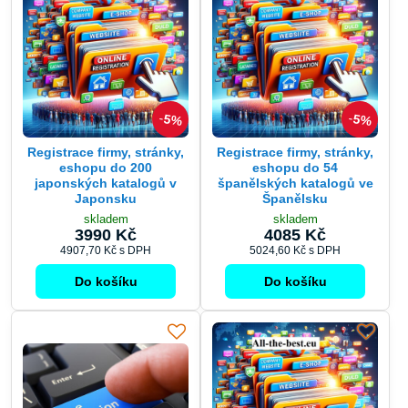
5%
5%
Registrace firmy, stránky,
Registrace firmy, stránky,
eshopu do 200
eshopu do 54
japonských katalogů v
španělských katalogů ve
Japonsku
Španělsku
skladem
skladem
3990 Kč
4085 Kč
4907,70 Kč
s DPH
5024,60 Kč
s DPH
Do košíku
Do košíku