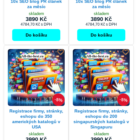
10x SEO blog PR článek
10x SEO blog PR článek
za měsíc
za měsíc
skladem
skladem
3890 Kč
3890 Kč
4784,70 Kč
s DPH
4784,70 Kč
s DPH
Do košíku
Do košíku
5%
5%
Registrace firmy, stránky,
Registrace firmy, stránky,
eshopu do 350
eshopu do 200
amerických katalogů v
singapurských katalogů v
USA
Singapuru
skladem
skladem
3990 Kč
3990 Kč