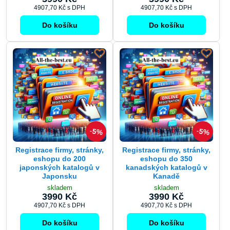
4907,70 Kč
s DPH
4907,70 Kč
s DPH
Do košíku
Do košíku
5%
5%
Registrace firmy, stránky,
Registrace firmy, stránky,
eshopu do 200
eshopu do 350
japonských katalogů v
kanadských katalogů v
Japonsku
Kanadě
skladem
skladem
3990 Kč
3990 Kč
4907,70 Kč
s DPH
4907,70 Kč
s DPH
Do košíku
Do košíku