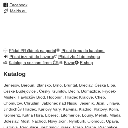
Facebook
Melds.eu
Přidat PR článek na portál
Přidat firmu do katalogu
Přidat inzerát do bazaru
Přidat zboží do eshopu
Katalog a seznam firem ČR
Bazar
E-shop
Katalog
Benešov, Beroun, Blansko, Brno, Bruntál, Břeclav, Česká Lípa‎,
České Budějovice‎ , Český Krumlov‎, Děčín‎, Domažlice‎, Frýdek-
Místek‎, Havlíčkův Brod‎, Hodonín, Hradec Králové‎, Cheb‎,
Chomutov‎, Chrudim‎, Jablonec nad Nisou‎, Jeseník‎, Jičín‎, Jihlava,
Jindřichův Hradec‎, Karlovy Vary‎, Karviná‎, Kladno‎, Klatovy‎, Kolín‎,
Kroměříž‎, Kutná Hora‎, Liberec‎, Litoměřice‎, Louny‎, Mělník‎, Mladá
Boleslav‎, Most‎, Náchod‎, Nový Jičín‎, Nymburk‎, Olomouc‎, Opava,
Ostrava‎, Pardubice‎, Pelhřimov‎, Písek‎‎, Plzeň‎‎‎, Praha‎, Prachatice‎,