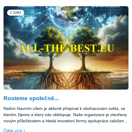
1082
Rosteme společně...
Naším hlavním cílem je aktivně přispívat k obohacování světa, ve
kterém žijeme a který nás obklopuje. Naše organizace je otevřena
novým příležitostem a hledá inovativní formy spolupráce založené
na hodnotách vzájemné podpory, respektu a úcty.
Čtěte více