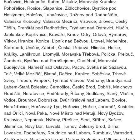
Bučovice, Hustopeče, Kuřim, Mikulov, Moravský Krumlov,
Pohořelice, Rosice, Šlapanice, Židlochovice, Bystřice pod
Hostýnem, Holešov, Luhačovice, Rožnov pod Radhoštěm,
Valašské Klobouky, Valašské Meziříčí, Vizovice, Bílovec, Český
Těšín, Frenštát pod Radhoštěm, Frýdlant nad Ostravicí, Hlučín,
Jablunkov, Kopřivnice, Kravaře, Krnov, Odry, Orlová, Rýmařov,
Vítkov, Hranice, Konice, Lipník nad Bečvou, Litovel, Mohelnice,
Šternberk, Uničov, Zábřeh, Česká Třebová, Hlinsko, Holice,
Králíky, Lanškroun, Litomyšl, Moravská Třebová, Polička, Přelouč,
Žamberk, Bystřice nad Pernštejnem, Chotěboř, Moravské
Budějovice, Náměšť nad Oslavou, Pacov, Světlá nad Sázavou,
Telč, Velké Meziříčí, Blatná, Dačice, Kaplice, Soběslav, Trhové
Sviny, Třeboň, Vimperk, Týn nad Vltavou, Vodňany, Brandýs nad
Labem-Stará Boleslav, Černošice, Český Brod, Dobříš, Mnichovo
Hradiště, Neratovice, Poděbrady, Říčany, Sedlčany, Slaný, Vlašim,
Votice, Broumov, Dobruška, Dvůr Králové nad Labem, Blovice,
Horažďovice, Horšovský Týn, Hořovice, Hořice, Jaroměř, Kostelec
nad Orlicí, Nová Paka, Nové Město nad Metují, Nový Bydžov,
Kralovice, Nepomuk, Nýřany, Přeštice, Stod, Stříbro, Sušice,
Jilemnice, Nový Bor, Tanvald, Turnov, Železný Brod, Bílina,
Lovosice, Podbořany, Roudnice nad Labem, Rumburk, Varnsdorf,
Aš, Kraslice, Mariánské Lázně, Ostrov, Kralupy nad Vltavou a Lysá