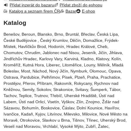
Přidat inzerát do bazaru
Přidat zboží do eshopu
Katalog a seznam firem ČR
Bazar
E-shop
Katalog
Benešov, Beroun, Blansko, Brno, Bruntál, Břeclav, Česká Lípa‎,
České Budějovice‎ , Český Krumlov‎, Děčín‎, Domažlice‎, Frýdek-
Místek‎, Havlíčkův Brod‎, Hodonín, Hradec Králové‎, Cheb‎,
Chomutov‎, Chrudim‎, Jablonec nad Nisou‎, Jeseník‎, Jičín‎, Jihlava,
Jindřichův Hradec‎, Karlovy Vary‎, Karviná‎, Kladno‎, Klatovy‎, Kolín‎,
Kroměříž‎, Kutná Hora‎, Liberec‎, Litoměřice‎, Louny‎, Mělník‎, Mladá
Boleslav‎, Most‎, Náchod‎, Nový Jičín‎, Nymburk‎, Olomouc‎, Opava,
Ostrava‎, Pardubice‎, Pelhřimov‎, Písek‎‎, Plzeň‎‎‎, Praha‎, Prachatice‎,
Prostějov‎, Přerov‎, Příbram‎, Rakovník‎, Rokycany, Rychnov nad
Kněžnou, Semily‎, Sokolov‎, Strakonice, Svitavy, Šumperk, Tábor,
Tachov, Teplice, Trutnov‎, Třebíč, Uherské Hradiště, Ústí nad
Labem‎, Ústí nad Orlicí‎, Vsetín, Vyškov, Zlín, Znojmo, Žďár nad
Sázavou, Bohumín, Boskovice‎, Čáslav‎, Dolní Kounice‎, Havířov‎,
Ivančice‎, Kadaň, Kyjov, Litvínov‎, Milevsko‎, Milovice‎, Nové Město na
Moravě‎, Otrokovice‎‎, Slavkov u Brna‎, Tišnov‎, Třinec‎, Uherský Brod‎,
Veselí nad Moravou‎, Vrchlabí‎, Vysoké Mýto‎, Zubří‎, Žatec‎,