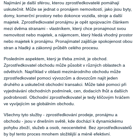
Najímání je další sférou, kterou zprostředkovatelé pomáhají
uskutečnit. Může se jednat o pronájem nemovitostí, jako jsou byty,
domy, komerční prostory nebo dokonce vozidla, stroje a další
majetek. Zprostředkovatel pronájmu je opět spojovacím článkem
mezi dvěma stranami - vlastníkem, který chce pronajmout svou
nemovitost nebo majetek, a nájemcem, který hledá vhodný prostor
nebo majetek k pronájmu. Pronajímatel zajišťuje spokojenost obou
stran a hladký a zákonný průběh celého procesu.
Posledním aspektem, který je třeba zmínit, je obchod.
Zprostředkovatel obchodu může působit v různých oblastech a
odvětvích. Například v oblasti mezinárodního obchodu může
zprostředkovatel pomoci vývozcům a dovozcům najít jeden
druhého a uskutečnit obchodní transakci. Může také pomoci při
vyjednávání obchodních podmínek, cen, dodacích lhůt a dalších
podrobností. Obchodní zprostředkovatel je tedy klíčovým hráčem
ve vyvíjejícím se globálním obchodu.
Všechny tyto služby - zprostředkování prodeje, pronájmu a
obchodu - jsou v dnešním světě, kde dochází k dynamickému
pohybu zboží, služeb a osob, neocenitelné. Bez zprostředkovatelů
by byl tento proces mnohem složitější a méně efektivní.