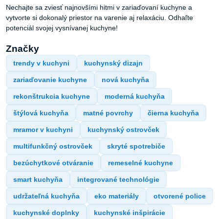
Nechajte sa zviesť najnovšími hitmi v zariaďovaní kuchyne a
vytvorte si dokonalý priestor na varenie aj relaxáciu. Odhaľte
potenciál svojej vysnívanej kuchyne!
Značky
trendy v kuchyni
kuchynský dizajn
zariaďovanie kuchyne
nová kuchyňa
rekonštrukcia kuchyne
moderná kuchyňa
štýlová kuchyňa
matné povrchy
čierna kuchyňa
mramor v kuchyni
kuchynský ostrovček
multifunkčný ostrovček
skryté spotrebiče
bezúchytkové otváranie
remeselné kuchyne
smart kuchyňa
integrované technológie
udržateľná kuchyňa
eko materiály
otvorené police
kuchynské doplnky
kuchynské inšpirácie