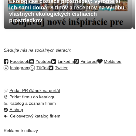
Ekologické čistiace prostriedky: Vyrobte si
ich sami doma: 8 tipov a receptov na výrobu
vlastných ekologických čistiacich
prostriedkov
Sledujte nás na sociálnych sieťach:
Facebook
Youtube
LinkedIn
Pinterest
Melds.eu
Instagram
TikTok
Twitter
Pridať PR článok na portál
Pridať firmu do katalogu
Katalog a zoznam firiem
E-shop
Celosvetový katalog firiem
Reklamné odkazy: