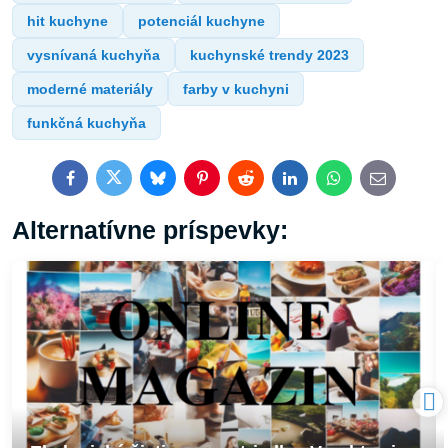
hit kuchyne
potenciál kuchyne
vysnívaná kuchyňa
kuchynské trendy 2023
moderné materiály
farby v kuchyni
funkčná kuchyňa
Facebook
Twitter
Bluesky
Pinterest
Reddit
LinkedIn
WhatsApp
E-
mail
Alternatívne príspevky: