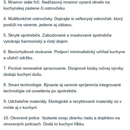
3. Mramor stále frčí. Nadčasový mramor vyzerá skvelo na
kuchynskej zástene či ostrovčeku.
4. Multifunkčné ostrovčeky. Doprajte si veľkorysý ostrovček, ktorý
poslúži na varenie, jedenie aj zábavu.
5. Skryté spotrebiče. Zabudované a maskované spotrebiče
vytvárajú harmonický a čistý dojem.
6. Bezúchytkové otváranie. Podporí minimalistický vzhľad kuchyne
a uľahčí údržbu.
7. Poctivé remeselné spracovanie. Dizajnové kúsky ručnej výroby
dodajú kuchyni dušu.
8. Smart technológie. Bývanie aj varenie spríjemnía integrované
technológie od osvetlenia po spotrebiče.
9. Udržateľné materiály. Ekologické a recyklované materiály sú v
móde aj v kuchyni.
10. Otvorené police. Vystavte svoju zbierku riadu a doplnkov na
otvorených policiach. Dodá to kuchyni hĺbku.