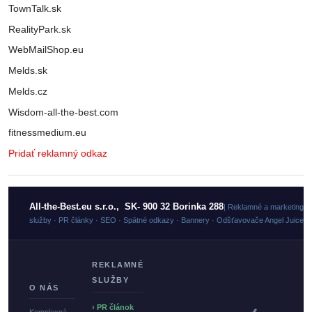
TownTalk.sk
RealityPark.sk
WebMailShop.eu
Melds.sk
Melds.cz
Wisdom-all-the-best.com
fitnessmedium.eu
Pridať reklamný odkaz
All-the-Best.eu s.r.o., SK- 900 32 Borinka 288
| Reklamné a marketingo
služby · PR články · SEO · Spätné odkazy · Bannery · Odšťavovače Angel Juicer
REKLAMNÉ
SLUŽBY
O NÁS
› PR článok