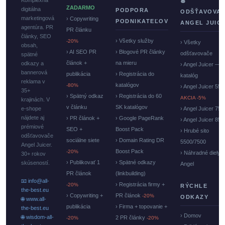
Komplexná
🍏
ZADARMO
digitálna
PODPORA
ODŠŤAVOVA
marketingová
› Copywriting
PODNIKATEĽOV
ANGEL JUIC
agentúra. PR
PR článku
články, SEO
› Všetky služby
-20%
› Všetky
obsah,
› AI SEO PR
› Blogové PR články
odšťavovače
spätné
článok +
na mieru
odkazy a
› Angel Juicer —
bannerová
publikácia
› Registrácia do
katalóg
reklama v
katalógov
-80%
› Angel Juicer 550
35+
› Spätný odkaz
› Registrácia do 60
AKCIA -5%
krajinách. V
v článku
SK katalógov
e-shope
› Angel Juicer 750
nájdete aj
› PR článok +
› Google PageRank
› Angel Juicer 85
prémiové
SEO +
Boost Pack
› Hrubé sito
odšťavovače
sociálne siete
› Domain Rating DR
5500/7500
Angel Juicer.
Boost Pack
-20%
› Náhradné diely
30+ rokov
› Publikovať 1
› Spätné odkazy
skúseností.
Angel
PR článok
(linkbuilding)
📧 info@all-
› Registrácia firmy +
-20%
RÝCHLE
the-best.eu
› Copywriting +
PR článok
-20%
ODKAZY
🌐 www.all-
publikácia
› Firma + topovanie +
the-best.eu
› Domov
🌐 wisdom-all-
2 PR články
-20%
-20%