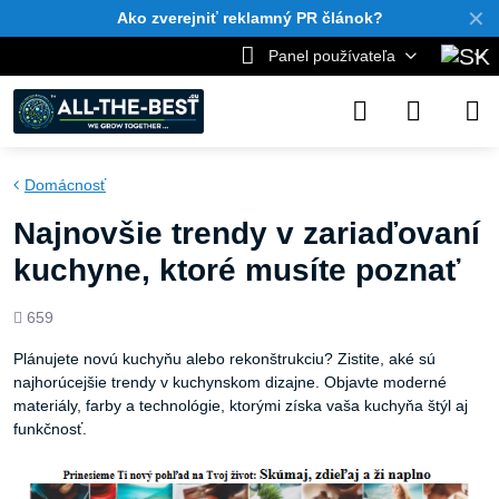
✕
Ako zverejniť reklamný PR článok?
Panel používateľa
Domácnosť
Najnovšie trendy v zariaďovaní
kuchyne, ktoré musíte poznať
Počet
659
zobrazení
Plánujete novú kuchyňu alebo rekonštrukciu? Zistite, aké sú
najhorúcejšie trendy v kuchynskom dizajne. Objavte moderné
materiály, farby a technológie, ktorými získa vaša kuchyňa štýl aj
funkčnosť.