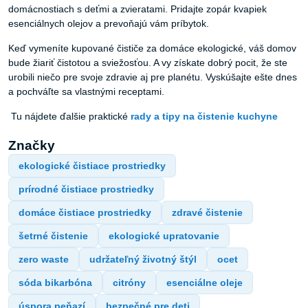
domácnostiach s deťmi a zvieratami. Pridajte zopár kvapiek
esenciálnych olejov a prevoňajú vám príbytok.
Keď vymeníte kupované čističe za domáce ekologické, váš domov
bude žiariť čistotou a sviežosťou. A vy získate dobrý pocit, že ste
urobili niečo pre svoje zdravie aj pre planétu. Vyskúšajte ešte dnes
a pochváľte sa vlastnými receptami.
Tu nájdete ďalšie praktické
rady a tipy na čistenie kuchyne
Značky
ekologické čistiace prostriedky
prírodné čistiace prostriedky
domáce čistiace prostriedky
zdravé čistenie
šetrné čistenie
ekologické upratovanie
zero waste
udržateľný životný štýl
ocet
sóda bikarbóna
citróny
esenciálne oleje
úspora peňazí
bezpečné pre deti