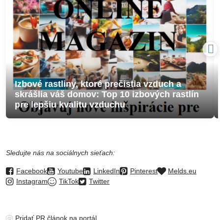
Izbové rastliny, ktoré prečistia vzduch a
skrášlia váš domov: Top 10 izbových rastlín
pre lepšiu kvalitu vzduchu
Sledujte nás na sociálnych sieťach:
Facebook
Youtube
LinkedIn
Pinterest
Melds.eu
Instagram
TikTok
Twitter
Pridať PR článok na portál