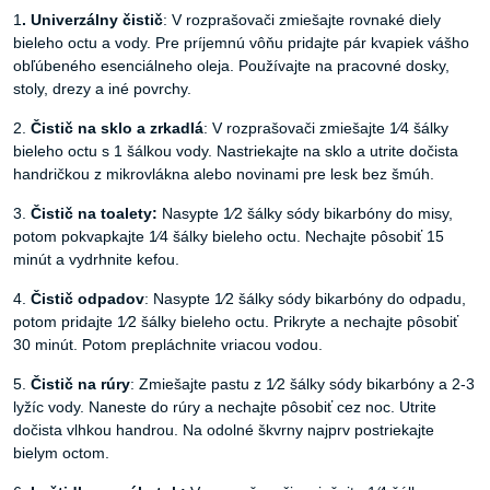
1
. Univerzálny čistič
: V rozprašovači zmiešajte rovnaké diely
bieleho octu a vody. Pre príjemnú vôňu pridajte pár kvapiek vášho
obľúbeného esenciálneho oleja. Používajte na pracovné dosky,
stoly, drezy a iné povrchy.
2.
Čistič na sklo a zrkadlá
: V rozprašovači zmiešajte 1⁄4 šálky
bieleho octu s 1 šálkou vody. Nastriekajte na sklo a utrite dočista
handričkou z mikrovlákna alebo novinami pre lesk bez šmúh.
3.
Čistič na toalety:
Nasypte 1⁄2 šálky sódy bikarbóny do misy,
potom pokvapkajte 1⁄4 šálky bieleho octu. Nechajte pôsobiť 15
minút a vydrhnite kefou.
4.
Čistič odpadov
: Nasypte 1⁄2 šálky sódy bikarbóny do odpadu,
potom pridajte 1⁄2 šálky bieleho octu. Prikryte a nechajte pôsobiť
30 minút. Potom prepláchnite vriacou vodou.
5.
Čistič na rúry
: Zmiešajte pastu z 1⁄2 šálky sódy bikarbóny a 2-3
lyžíc vody. Naneste do rúry a nechajte pôsobiť cez noc. Utrite
dočista vlhkou handrou. Na odolné škvrny najprv postriekajte
bielym octom.