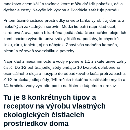
množstvo chemikálií a toxínov, ktoré môžu dráždiť pokožku, oči a
dýchacie cesty. Navyše ich výroba a likvidácia zaťažuje prírodu.
Pritom účinné čistiace prostriedky si viete ľahko vyrobiť aj doma, z
niekoľkých základných surovín. Medzi tie patrí napríklad ocot,
citrónová šťava, sóda bikarbóna, jedlá sóda či esenciálne oleje. Ich
kombináciou vytvoríte univerzálny čistič na podlahy, kuchynskú
linku, rúru, toaletu, aj na nábytok. Zbaví vás vodného kameňa,
plesní a zároveň vydezinfikuje povrchy.
Napríklad zmiešaním octu a vody v pomere 1:1 získate univerzálny
čistič. Do 1⁄2 pohára jedlej sódy pridajte 10 kvapiek obľúbeného
esenciálneho oleja a nasypte do odpadkového koša proti zápachu.
Z 1⁄2 hrnčeka jedlej sódy, 1⁄4hrnčeka tekutého kastilského mydla a
1⁄4 hrnčeka vody vyrobíte pastu na čistenie kúpeľne a drezov.
Tu je 8 konkrétnych tipov a
receptov na výrobu vlastných
ekologických čistiacich
prostriedkov doma