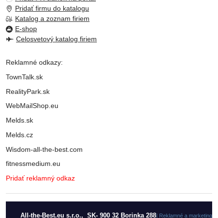
Pridať firmu do katalogu
Katalog a zoznam firiem
E-shop
Celosvetový katalog firiem
Reklamné odkazy:
TownTalk.sk
RealityPark.sk
WebMailShop.eu
Melds.sk
Melds.cz
Wisdom-all-the-best.com
fitnessmedium.eu
Pridať reklamný odkaz
All-the-Best.eu s.r.o., SK- 900 32 Borinka 288
| Reklamné a marketingo