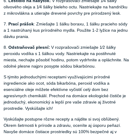
6.
Leštidlo na nábytok:
V rozprašovači zmiešajte 1⁄4 šálky
olivového oleja a 1⁄4 šálky bieleho octu. Nastriekajte na handričku
z mikrovlákna a utierajte drevené povrchy pre prirodzený lesk.
7.
Prací prášok
: Zmiešajte 1 šálku boraxu, 1 šálku pracieho sódy
a 1 nastrúhaný kus prírodného mydla. Použite 1-2 lyžice na jednu
dávku prania.
8.
Odstraňovač plesní:
V rozprašovači zmiešajte 1⁄2 šálky
peroxidu vodíka s 1 šálkou vody. Nastriekajte na postihnuté
miesta, nechajte pôsobiť hodinu, potom vydrhnite a opláchnite. Na
odolné plesne najprv posypte sódou bikarbónou.
S týmito jednoduchými receptami využívajúcimi prírodné
ingrediencie ako ocot, sóda bikarbóna, peroxid vodíka a
esenciálne oleje môžete efektívne vyčistiť celý dom bez
agresívnych chemikálií. Prechod na domáce ekologické čističe je
jednoduchý, ekonomický a lepší pre vaše zdravie aj životné
prostredie. Vyskúšajte ich!
Vyskúšajte postupne rôzne recepty a nájdite si svoj obľúbený.
Okrem šetrnosti k prírode a zdraviu, oceníte aj úsporu peňazí.
Navyše domáce čistiace prostriedky sú 100% bezpečné aj v