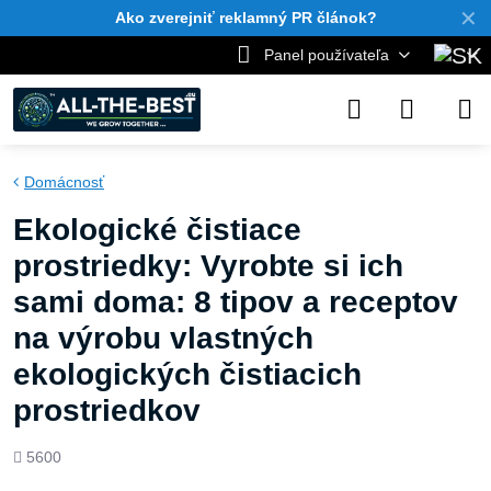
✕
Ako zverejniť reklamný PR článok?
Panel používateľa
Domácnosť
Ekologické čistiace
prostriedky: Vyrobte si ich
sami doma: 8 tipov a receptov
na výrobu vlastných
ekologických čistiacich
prostriedkov
Počet
5600
zobrazení