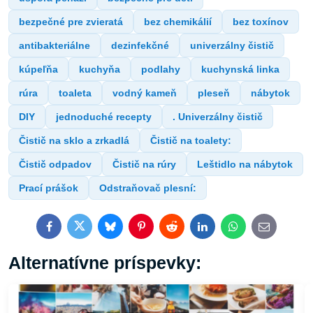
bezpečné pre zvieratá
bez chemikálií
bez toxínov
antibakteriálne
dezinfekčné
univerzálny čistič
kúpeľňa
kuchyňa
podlahy
kuchynská linka
rúra
toaleta
vodný kameň
pleseň
nábytok
DIY
jednoduché recepty
. Univerzálny čistič
Čistič na sklo a zrkadlá
Čistič na toalety:
Čistič odpadov
Čistič na rúry
Leštidlo na nábytok
Prací prášok
Odstraňovač plesní:
Facebook
Twitter
Bluesky
Pinterest
Reddit
LinkedIn
WhatsApp
E-
mail
Alternatívne príspevky: