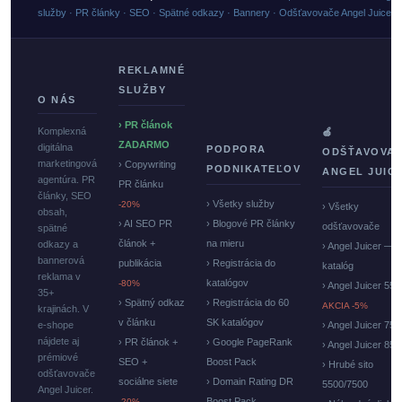
služby · PR články · SEO · Spätné odkazy · Bannery · Odšťavovače Angel Juicer
REKLAMNÉ
SLUŽBY
O NÁS
› PR článok
Komplexná
🍏
ZADARMO
digitálna
PODPORA
ODŠŤAVOVA
marketingová
› Copywriting
PODNIKATEĽOV
ANGEL JUIC
agentúra. PR
PR článku
články, SEO
› Všetky služby
-20%
› Všetky
obsah,
› AI SEO PR
› Blogové PR články
odšťavovače
spätné
článok +
na mieru
odkazy a
› Angel Juicer —
bannerová
publikácia
› Registrácia do
katalóg
reklama v
katalógov
-80%
› Angel Juicer 550
35+
› Spätný odkaz
› Registrácia do 60
AKCIA -5%
krajinách. V
v článku
SK katalógov
e-shope
› Angel Juicer 750
nájdete aj
› PR článok +
› Google PageRank
› Angel Juicer 85
prémiové
SEO +
Boost Pack
› Hrubé sito
odšťavovače
sociálne siete
› Domain Rating DR
5500/7500
Angel Juicer.
Boost Pack
-20%