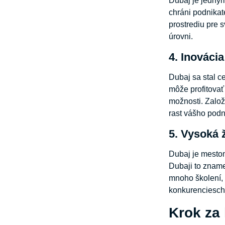
Dubaj je jedným
chráni podnikat
prostrediu pre 
úrovni.
4. Inovácia
Dubaj sa stal ce
môže profitovať
možnosti. Založ
rast vášho podn
5. Vysoká 
Dubaj je mestom
Dubaji to zname
mnoho školení, 
konkurenciesch
Krok za 