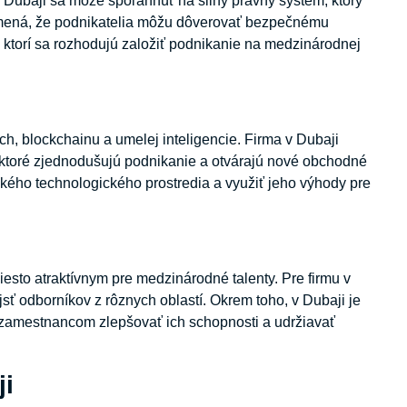
 v Dubaji sa môže spoľahnúť na silný právny systém, ktorý
znamená, že podnikatelia môžu dôverovať bezpečnému
h, ktorí sa rozhodujú založiť podnikanie na medzinárodnej
ech, blockchainu a umelej inteligencie. Firma v Dubaji
 ktoré zjednodušujú podnikanie a otvárajú nové obchodné
ckého technologického prostredia a využiť jeho výhody pre
esto atraktívnym pre medzinárodné talenty. Pre firmu v
jsť odborníkov z rôznych oblastí. Okrem toho, v Dubaji je
j zamestnancom zlepšovať ich schopnosti a udržiavať
ji