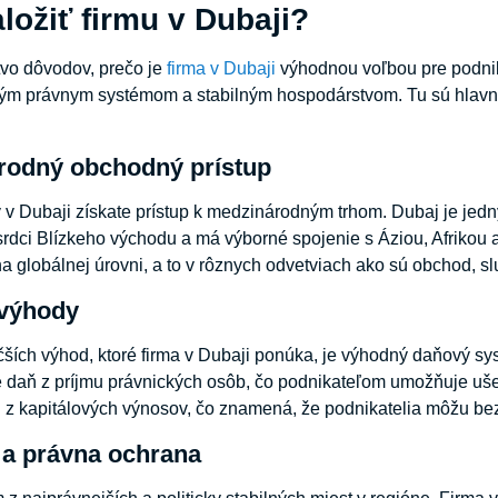
ložiť firmu v Dubaji?
tvo dôvodov, prečo je
firma v Dubaji
výhodnou voľbou pre podnik
ým právnym systémom a stabilným hospodárstvom. Tu sú hlavné 
rodný obchodný prístup
 v Dubaji získate prístup k medzinárodným trhom. Dubaj je jedn
rdci Blízkeho východu a má výborné spojenie s Áziou, Afrikou a
 globálnej úrovni, a to v rôznych odvetviach ako sú obchod, slu
 výhody
ších výhod, ktoré firma v Dubaji ponúka, je výhodný daňový sy
e daň z príjmu právnických osôb, čo podnikateľom umožňuje uš
z kapitálových výnosov, čo znamená, že podnikatelia môžu bez
a a právna ochrana