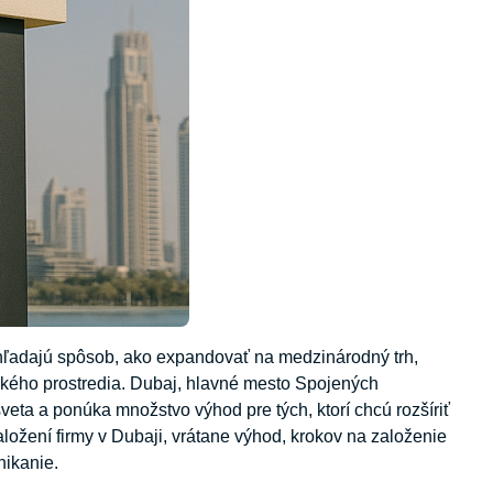
 hľadajú spôsob, ako expandovať na medzinárodný trh,
kého prostredia. Dubaj, hlavné mesto Spojených
eta a ponúka množstvo výhod pre tých, ktorí chcú rozšíriť
aložení firmy v Dubaji, vrátane výhod, krokov na založenie
nikanie.