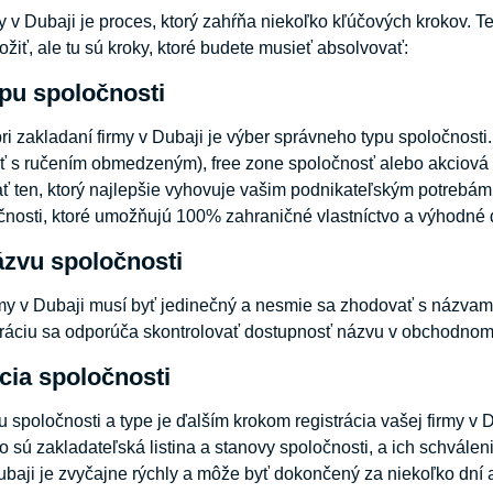
 v Dubaji je proces, ktorý zahŕňa niekoľko kľúčových krokov. Ten
ožiť, ale tu sú kroky, ktoré budete musieť absolvovať:
ypu spoločnosti
i zakladaní firmy v Dubaji je výber správneho typu spoločnosti
ť s ručením obmedzeným), free zone spoločnosť alebo akciová s
rať ten, ktorý najlepšie vyhovuje vašim podnikateľským potreb
očnosti, ktoré umožňujú 100% zahraničné vlastníctvo a výhodn
ázvu spoločnosti
my v Dubaji musí byť jedinečný a nesmie sa zhodovať s názvami
stráciu sa odporúča skontrolovať dostupnosť názvu v obchodnom r
ácia spoločnosti
 spoločnosti a type je ďalším krokom registrácia vašej firmy v
 sú zakladateľská listina a stanovy spoločnosti, a ich schválen
ubaji je zvyčajne rýchly a môže byť dokončený za niekoľko dní 