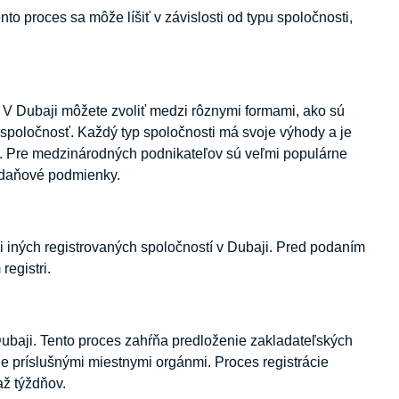
to proces sa môže líšiť v závislosti od typu spoločnosti,
. V Dubaji môžete zvoliť medzi rôznymi formami, ako sú
poločnosť. Každý typ spoločnosti má svoje výhody a je
ám. Pre medzinárodných podnikateľov sú veľmi populárne
é daňové podmienky.
 iných registrovaných spoločností v Dubaji. Pred podaním
egistri.
 Dubaji. Tento proces zahŕňa predloženie zakladateľských
ie príslušnými miestnymi orgánmi. Proces registrácie
až týždňov.