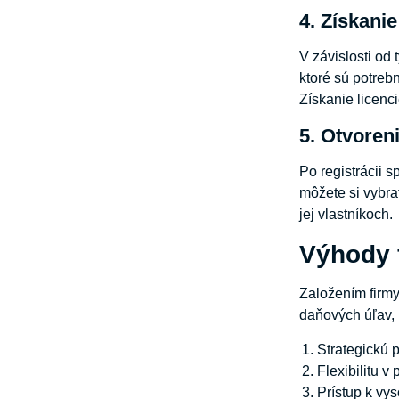
4. Získanie
V závislosti od
ktoré sú potreb
Získanie licenc
5. Otvoren
Po registrácii 
môžete si vybra
jej vlastníkoch.
Výhody 
Založením firm
daňových úľav,
Strategickú 
Flexibilitu 
Prístup k vys