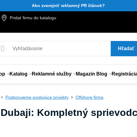
Ako zverejniť reklamný PR článok?
Pridať firmu do katalogu
Hľadať
op
Katalog
Reklamné služby
Magazin Blog
Registráci
Podporujeme existujúce projekty
Offshore firma
v Dubaji: Kompletný sprievod