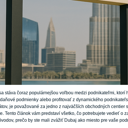
a stáva čoraz populárnejšou voľbou medzi podnikateľmi, ktorí
 daňové podmienky alebo profitovať z dynamického podnikateľs
tov, je považované za jedno z najväčších obchodných centier sv
e. Tento článok vám predstaví všetko, čo potrebujete vedieť o z
ôvodov, prečo by ste mali zvážiť Dubaj ako miesto pre vaše pod