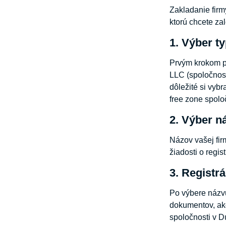
Zakladanie firmy
ktorú chcete zal
1. Výber t
Prvým krokom pr
LLC (spoločnos
dôležité si vyb
free zone spol
2. Výber n
Názov vašej fir
žiadosti o regi
3. Registr
Po výbere názvu
dokumentov, ako
spoločnosti v D