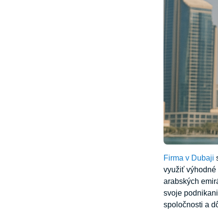
Firma v Dubaji
s
využiť výhodné
arabských emirá
svoje podnikani
spoločnosti a d