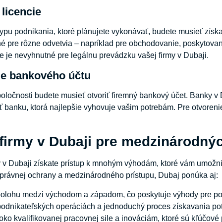
 licencie
 typu podnikania, ktoré plánujete vykonávať, budete musieť získa
né pre rôzne odvetvia – napríklad pre obchodovanie, poskytovan
ie je nevyhnutné pre legálnu prevádzku vašej firmy v Dubaji.
ie bankového účtu
spoločnosti budete musieť otvoriť firemný bankový účet. Banky v
ť banku, ktorá najlepšie vyhovuje vašim potrebám. Pre otvoreni
firmy v Dubaji pre medzinárodný
y v Dubaji získate prístup k mnohým výhodám, ktoré vám umožn
 právnej ochrany a medzinárodného prístupu, Dubaj ponúka aj:
polohu medzi východom a západom, čo poskytuje výhody pre podn
v podnikateľských operáciách a jednoduchý proces získavania pot
oko kvalifikovanej pracovnej sile a inováciám, ktoré sú kľúčové 