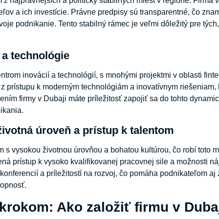
 z najprávnejších a politicky stabilných miest v regióne. Firma
eľov a ich investície. Právne predpisy sú transparentné, čo 
svoje podnikanie. Tento stabilný rámec je veľmi dôležitý pre týc
 a technológie
ntrom inovácií a technológií, s mnohými projektmi v oblasti fint
 z prístupu k moderným technológiám a inovatívnym riešeniam,
ením firmy v Dubaji máte príležitosť zapojiť sa do tohto dynami
ikania.
životná úroveň a prístup k talentom
 s vysokou životnou úrovňou a bohatou kultúrou, čo robí toto mi
ná prístup k vysoko kvalifikovanej pracovnej sile a možnosti ná
konferencií a príležitostí na rozvoj, čo pomáha podnikateľom a
opnosť.
krokom: Ako založiť firmu v Duba