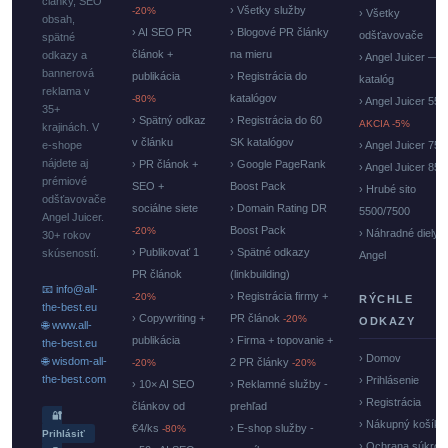
články, SEO
› Všetky služby
-20%
› Všetky
obsah,
› AI SEO PR
› Blogové PR články
odšťavovače
spätné
článok +
na mieru
odkazy a
› Angel Juicer —
bannerová
publikácia
› Registrácia do
katalóg
reklama v
katalógov
-80%
› Angel Juicer 550
35+
› Spätný odkaz
› Registrácia do 60
AKCIA -5%
krajinách. V
v článku
SK katalógov
e-shope
› Angel Juicer 750
nájdete aj
› PR článok +
› Google PageRank
› Angel Juicer 85
prémiové
SEO +
Boost Pack
› Hrubé sito
odšťavovače
sociálne siete
› Domain Rating DR
5500/7500
Angel Juicer.
Boost Pack
-20%
› Náhradné diely
30+ rokov
› Publikovať 1
› Spätné odkazy
skúseností.
Angel
PR článok
(linkbuilding)
📧 info@all-
› Registrácia firmy +
-20%
RÝCHLE
the-best.eu
› Copywriting +
PR článok
-20%
ODKAZY
🌐 www.all-
publikácia
› Firma + topovanie +
the-best.eu
› Domov
🌐 wisdom-all-
2 PR články
-20%
-20%
the-best.com
› Prihlásenie
› 10× AI SEO
› Reklamné služby -
› Registrácia
článkov od
prehľad
🔐
› Nákupný košík
€4/ks
› E-shop služby -
-80%
Prihlásiť
› Ochrana súkrom