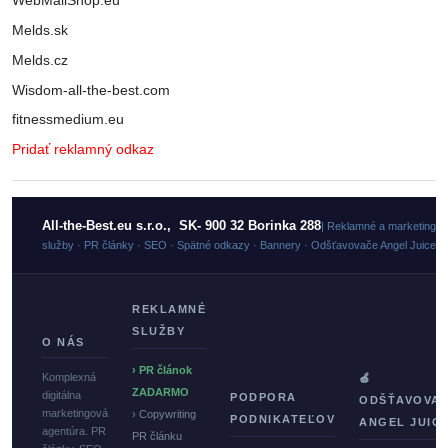
WebMailShop.eu
Melds.sk
Melds.cz
Wisdom-all-the-best.com
fitnessmedium.eu
Pridať reklamný odkaz
All-the-Best.eu s.r.o., SK- 900 32 Borinka 288
| Reklamné a marketingo
služby · PR články · SEO · Spätné odkazy · Bannery · Odšťavovače Angel Juicer
REKLAMNÉ
SLUŽBY
O NÁS
› PR článok
Komplexná
🍏
ZADARMO
digitálna
PODPORA
ODŠŤAVOVA
marketingová
› Copywriting
PODNIKATEĽOV
ANGEL JUIC
agentúra. PR
PR článku