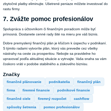
zbytočné platby eliminujte. Ušetrené peniaze môžete investovať do
rastu firmy.
7. Zvážte pomoc profesionálov
Spolupráca s účtovníkom či finančným poradcom môže byť
prínosná. Dostanete cenné rady šité na mieru pre váš biznis.
Dobre premyslený finančný plán je kľúčom k úspechu v podnikaní.
S týmito radami vytvoríte plán, ktorý vás prevedie cez všetky
nástrahy na ceste za prosperitou. Nebojte sa pravidelne ho
upravovať podľa aktuálnej situácie a vytrvajte. Vaša snaha sa vám
čoskoro vráti v podobe stabilného a ziskového biznisu.
Značky
finančné plánovanie
podnikatelia
finančný plán
firma
firemné financie
podnikové financie
finančné ciele
firemný rozpočet
cashflow
spôsoby šetrenia
pomoc profesionálov