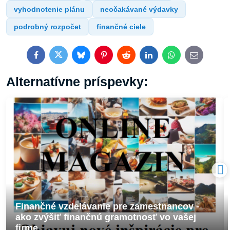
vyhodnotenie plánu
neočakávané výdavky
podrobný rozpočet
finančné ciele
Facebook
Twitter
Bluesky
Pinterest
Reddit
LinkedIn
WhatsApp
E-
mail
Alternatívne príspevky:
Finančné vzdelávanie pre zamestnancov -
ako zvýšiť finančnú gramotnosť vo vašej
firme