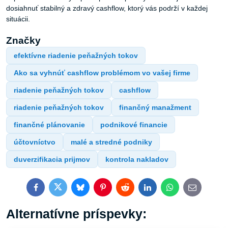
dosiahnuť stabilný a zdravý cashflow, ktorý vás podrží v každej
situácii.
Značky
efektívne riadenie peňažných tokov
Ako sa vyhnúť cashflow problémom vo vašej firme
riadenie peňažných tokov
cashflow
riadenie peňažných tokov
finančný manažment
finančné plánovanie
podnikové financie
účtovníctvo
malé a stredné podniky
duverzifikacia prijmov
kontrola nakladov
Facebook
Twitter
Bluesky
Pinterest
Reddit
LinkedIn
WhatsApp
E-
mail
Alternatívne príspevky: