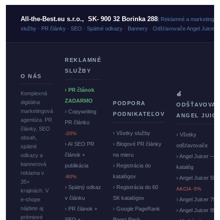
All-the-Best.eu s.r.o., SK- 900 32 Borinka 288
| Reklamné a marketingo
služby · PR články · SEO · Spätné odkazy · Bannery · Odšťavovače Angel Juicer
REKLAMNÉ
SLUŽBY
O NÁS
› PR článok
Komplexná
🍏
ZADARMO
digitálna
PODPORA
ODŠŤAVOVA
marketingová
› Copywriting
PODNIKATEĽOV
ANGEL JUIC
agentúra. PR
PR článku
články, SEO
› Všetky služby
-20%
› Všetky
obsah,
› AI SEO PR
› Blogové PR články
odšťavovače
spätné
článok +
na mieru
odkazy a
› Angel Juicer —
bannerová
publikácia
› Registrácia do
katalóg
reklama v
katalógov
-80%
› Angel Juicer 550
35+
› Spätný odkaz
› Registrácia do 60
AKCIA -5%
krajinách. V
v článku
SK katalógov
e-shope
› Angel Juicer 750
nájdete aj
› PR článok +
› Google PageRank
› Angel Juicer 85
prémiové
SEO +
Boost Pack