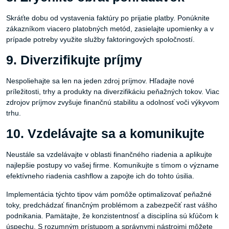
Skráťte dobu od vystavenia faktúry po prijatie platby. Ponúknite
zákazníkom viacero platobných metód, zasielajte upomienky a v
prípade potreby využite služby faktoringových spoločností.
9. Diverzifikujte príjmy
Nespoliehajte sa len na jeden zdroj príjmov. Hľadajte nové
príležitosti, trhy a produkty na diverzifikáciu peňažných tokov. Viac
zdrojov príjmov zvyšuje finančnú stabilitu a odolnosť voči výkyvom
trhu.
10. Vzdelávajte sa a komunikujte
Neustále sa vzdelávajte v oblasti finančného riadenia a aplikujte
najlepšie postupy vo vašej firme. Komunikujte s tímom o význame
efektívneho riadenia cashflow a zapojte ich do tohto úsilia.
Implementácia týchto tipov vám pomôže optimalizovať peňažné
toky, predchádzať finančným problémom a zabezpečiť rast vášho
podnikania. Pamätajte, že konzistentnosť a disciplína sú kľúčom k
úspechu. S rozumným prístupom a správnymi nástrojmi môžete