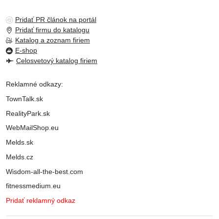
Pridať PR článok na portál
Pridať firmu do katalogu
Katalog a zoznam firiem
E-shop
Celosvetový katalog firiem
Reklamné odkazy:
TownTalk.sk
RealityPark.sk
WebMailShop.eu
Melds.sk
Melds.cz
Wisdom-all-the-best.com
fitnessmedium.eu
Pridať reklamný odkaz