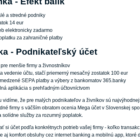
a - Efekt balík
lé a stredné podniky
atok 14 eur
eb elektronicky zadarmo
oplatku za zahraničné platby
ka - Podnikateľský účet
 pre menšie firmy a živnostníkov
za vedenie účtu, stačí priemerný mesačný zostatok 100 eur
medzené SEPA platby a výbery z bankomatov 365.banky
lná aplikácia s prehľadným účtovníctvom
u vidíme, že pre malých podnikateľov a živníkov sú najvýhodne
dné firmy s väčším obratom ocenia Mega účet v Slovenskej spor
 solídne služby za rozumný poplatok.
ať si účet podľa konkrétnych potrieb vašej firmy - koľko transakc
te aj komfort obsluhy cez internet banking a mobilnú app, ktoré