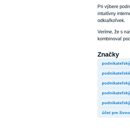
Pri výbere podn
intuitívny inter
odkiaľkoľvek.
Veríme, že s na
kombinovať podľ
Značky
podnikateľský
podnikateľské
podnikateľský
podnikateľský
podnikateľský
účet pre živn