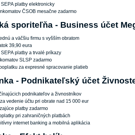
SEPA platby elektronicky
 bankomatov ČSOB mesačne zadarmo
ká sporiteľňa - Business účet Me
rednú a väčšiu firmu s vyšším obratom
atok 39,90 eura
SEPA platby a trvalé príkazy
ankomatov SLSP zadarmo
poplatku za expresné spracovanie platieb
nka - Podnikateľský účet Živnost
ačínajúcich podnikateľov a živnostníkov
 za vedenie účtu pri obrate nad 15 000 eur
dzajúce platby zadarmo
oplatky pri zahraničných platbách
itívny internet banking a mobilná aplikácia