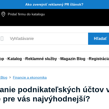
Ako zverejniť reklamný PR článok?
Pridať firmu do katalogu
Hľadať
op
Katalog
Reklamné služby
Magazin Blog
Registráci
 Blog
Financie a ekonomika
anie podnikateľských účtov 
e pre vás najvýhodnejší?