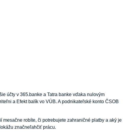
jšie účty v 365.banke a Tatra banke vďaka nulovým
iteľni a Efekt balík vo VÚB. A podnikateľské konto ČSOB
ií mesačne robíte, či potrebujete zahraničné platby a aký je
 dokážu značneľahčiť prácu.