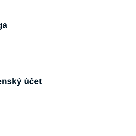
ga
enský účet