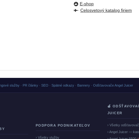
E-shop
Celosvetový katalog firiem
ngové služby · PR články · SEO · Spätné odkazy · Bannery · Odšťavovače Angel Juicer
🍏 ODŠŤAVOVA
JUICER
› Všetky odšťavova
PODPORA PODNIKATEĽOV
BY
› Angel Juicer — kat
› Všetky služby
› Angel Juicer 5500
A