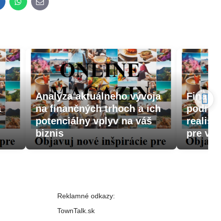
inkedIn
WhatsApp
E-
mail
Analýza aktuálneho vývoja
Finanč
a
na finančných trhoch a ich
podnika
potenciálny vplyv na váš
realist
biznis
pre vaš
Reklamné odkazy:
TownTalk.sk