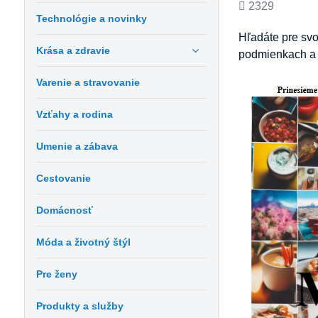
Počet
2329
Technológie a novinky
zobrazení
Hľadáte pre svo
Krása a zdravie
podmienkach a p
Varenie a stravovanie
Vzťahy a rodina
Umenie a zábava
Cestovanie
Domácnosť
Móda a životný štýl
Pre ženy
Produkty a služby