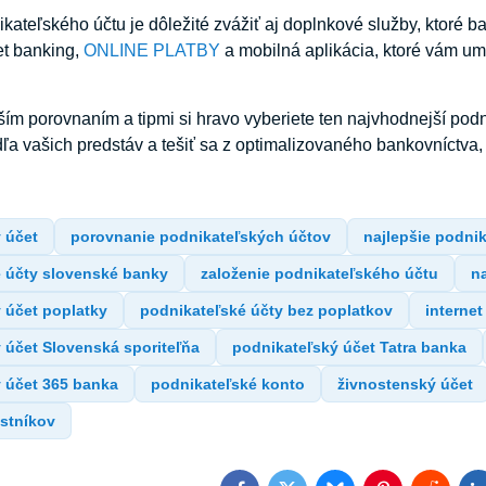
ikateľského účtu je dôležité zvážiť aj doplnkové služby, ktoré 
net banking,
ONLINE PLATBY
a mobilná aplikácia, ktoré vám umo
ším porovnaním a tipmi si hravo vyberiete ten najvhodnejší pod
a vašich predstáv a tešiť sa z optimalizovaného bankovníctva, 
 účet
porovnanie podnikateľských účtov
najlepšie podni
 účty slovenské banky
založenie podnikateľského účtu
n
 účet poplatky
podnikateľské účty bez poplatkov
interne
 účet Slovenská sporiteľňa
podnikateľský účet Tatra banka
 účet 365 banka
podnikateľské konto
živnostenský účet
ostníkov