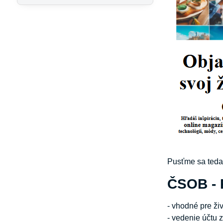
Pusťme sa teda
ČSOB - 
- vhodné pre ži
- vedenie účtu