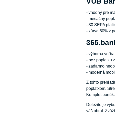
VÚB Bank
- vhodný pre ma
- mesačný popl
- 30 SEPA plati
- zľava 50% z p
365.ban
- výborná voľba
- bez poplatku 
- zadarmo neob
- moderná mobi
Z tohto prehľad
poplatkom. Stre
Komplet ponúka
Dôležité je vybr
váš obrat. Zváž