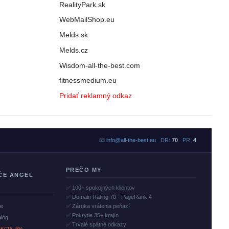
RealityPark.sk
WebMailShop.eu
Melds.sk
Melds.cz
Wisdom-all-the-best.com
fitnessmedium.eu
Pridať reklamný odkaz
📧
info@all-the-best.eu
DR:
70
PR:
4
PREČO MY
ČE ANGEL
✅ 100+ spokojných klientov
✅ Domain Rating 70 · PageRank 4
če
✅ Záruka vrátenia peňazí
✅ Pokrytie 35+ krajín
alóg
✅ Trvalé spätné odkazy
KCIA -5%