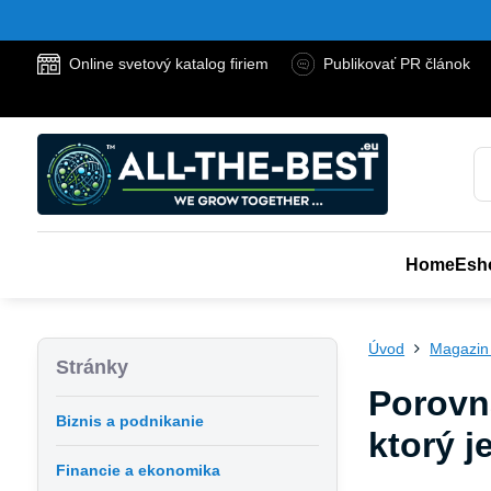
Online svetový katalog firiem
Publikovať PR článok
Home
Esh
Úvod
Magazin
Stránky
Porovn
Biznis a podnikanie
ktorý j
Financie a ekonomika