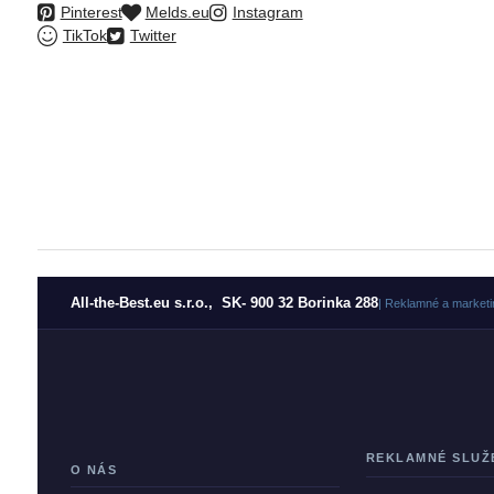
Pinterest
Melds.eu
Instagram
TikTok
Twitter
All-the-Best.eu s.r.o., SK- 900 32 Borinka 288
| Reklamné a marketi
REKLAMNÉ SLUŽ
O NÁS