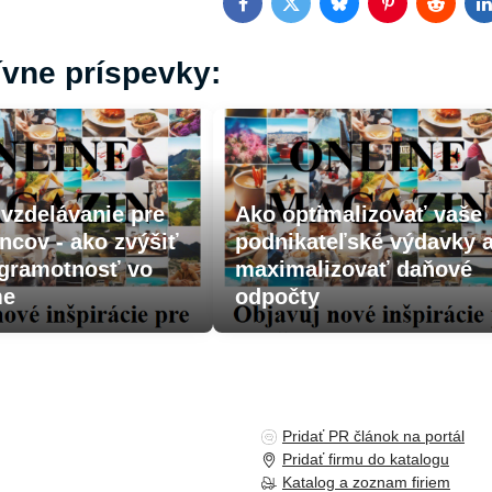
Facebook
Twitter
Bluesky
Pinterest
Reddit
L
ívne príspevky:
vzdelávanie pre
Ako optimalizovať vaše
cov - ako zvýšiť
podnikateľské výdavky 
 gramotnosť vo
maximalizovať daňové
me
odpočty
Pridať PR článok na portál
Pridať firmu do katalogu
Katalog a zoznam firiem