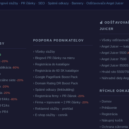
ngové služby · PR články · SEO · Spätné odkazy · Bannery · Odšťavovače Angel Juicer
🍏 ODŠŤAVOVA
JUICER
› Všetky odšťavova
PODPORA PODNIKATEĽOV
BY
› Angel Juicer — kat
› Všetky služby
› Angel Juicer 5500
A
O
› Blogové PR články na mieru
› Angel Juicer 7500
u
-20%
› Registrácia do katalógov
› Angel Juicer 8500S
ublikácia
-80%
› Registrácia do 60 SK katalógov
› Hrubé sito 5500/75
u
› Google PageRank Boost Pack
› Náhradné diely Ang
ciálne siete
-20%
› Domain Rating DR Boost Pack
ok
-20%
› Spätné odkazy (linkbuilding)
RÝCHLE ODKA
cia
-20%
› Registrácia firmy + PR článok
-20%
d €4/ks
-80%
› Domov
› Firma + topovanie + 2 PR články
-20%
d €1/ks
› Prihlásenie
› Reklamné služby - prehľad
ke PR4
› Registrácia
› E-shop služby - cenník
› Nákupný košík
› Ochrana súkromia