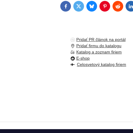
Facebook
Twitter
Bluesky
Pinterest
Reddit
L
Pridať PR článok na portál
Pridať firmu do katalogu
Katalog a zoznam firiem
E-shop
Celosvetový katalog firiem