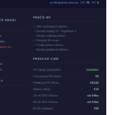
📧
info@all-the-best.eu
DR:
70
PR:
4
PREČO MY
ČE ANGEL
✅ 100+ spokojných klientov
✅ Domain Rating 70 · PageRank 4
če
✅ Záruka vrátenia peňazí
✅ Pokrytie 35+ krajín
alóg
✅ Trvalé spätné odkazy
KCIA -5%
✅ Rýchla publikácia článkov
PREHĽAD CIEN
00
el
PR článok ZADARMO
ZDARMA
Copywriting PR článku
€8
ZY
Publikácia PR článku
€23,92
Spätný odkaz
€14
10× AI SEO článkov
od €4/ks
50× AI SEO článkov
od €1/ks
60 SK katalógov
€55