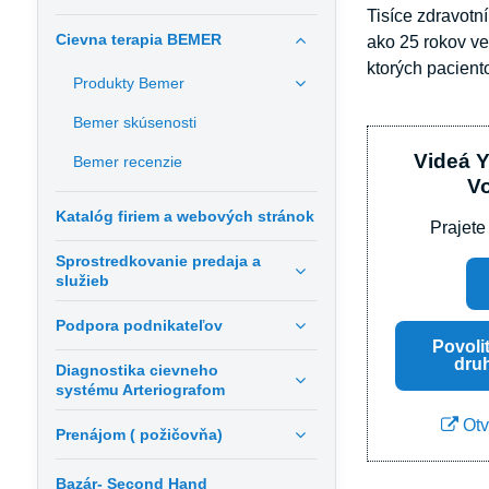
Tisíce zdravotn
Cievna terapia BEMER
ako 25 rokov v
ktorých pacient
Produkty Bemer
Bemer skúsenosti
Videá 
Bemer recenzie
V
Katalóg firiem a webových stránok
Prajete
Sprostredkovanie predaja a
služieb
Podpora podnikateľov
Povoli
dru
Diagnostika cievneho
systému Arteriografom
Otv
Prenájom ( požičovňa)
Bazár- Second Hand