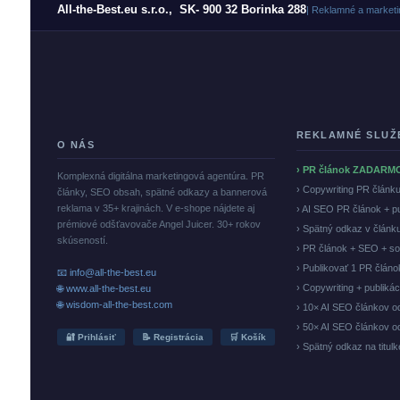
All-the-Best.eu s.r.o., SK- 900 32 Borinka 288
| Reklamné a marketi
REKLAMNÉ SLUŽ
O NÁS
› PR článok ZADARM
Komplexná digitálna marketingová agentúra. PR
› Copywriting PR článk
články, SEO obsah, spätné odkazy a bannerová
reklama v 35+ krajinách. V e-shope nájdete aj
› AI SEO PR článok + p
prémiové odšťavovače Angel Juicer. 30+ rokov
› Spätný odkaz v článk
skúseností.
› PR článok + SEO + so
› Publikovať 1 PR člán
📧 info@all-the-best.eu
› Copywriting + publiká
🌐 www.all-the-best.eu
🌐 wisdom-all-the-best.com
› 10× AI SEO článkov o
› 50× AI SEO článkov o
🔐 Prihlásiť
📝 Registrácia
🛒 Košík
› Spätný odkaz na titul