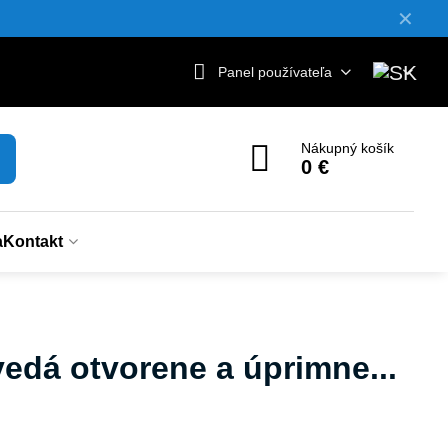
✕
Panel používateľa
Nákupný košík
0 €
a
Kontakt
dá otvorene a úprimne...