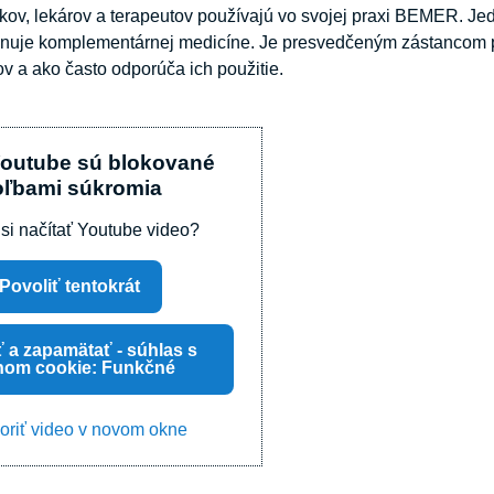
íkov, lekárov a terapeutov používajú vo svojej praxi BEMER. Jedn
enuje komplementárnej medicíne. Je presvedčeným zástancom pr
ov a ako často odporúča ich použitie.
Youtube sú blokované
oľbami súkromia
 si načítať Youtube video?
Povoliť tentokrát
ť a zapamätať - súhlas s
hom cookie: Funkčné
oriť video v novom okne