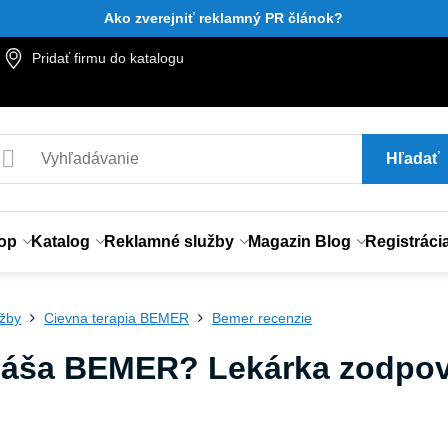
Ako zverejniť reklamný PR článok?
Pridať firmu do katalogu
Hľadať
op
Katalog
Reklamné služby
Magazin Blog
Registráci
užby
Cievna terapia BEMER
Bemer recenzie
náša BEMER? Lekárka zodpove