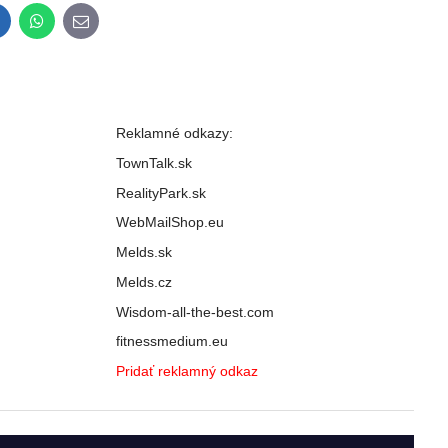
inkedIn
WhatsApp
E-
mail
Reklamné odkazy:
TownTalk.sk
RealityPark.sk
WebMailShop.eu
Melds.sk
Melds.cz
Wisdom-all-the-best.com
fitnessmedium.eu
Pridať reklamný odkaz