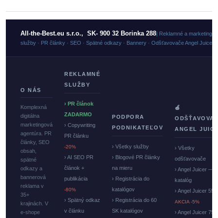
All-the-Best.eu s.r.o., SK- 900 32 Borinka 288
| Reklamné a marketingo
služby · PR články · SEO · Spätné odkazy · Bannery · Odšťavovače Angel Juicer
REKLAMNÉ
SLUŽBY
O NÁS
› PR článok
Komplexná
🍏
ZADARMO
digitálna
PODPORA
ODŠŤAVOVA
marketingová
› Copywriting
PODNIKATEĽOV
ANGEL JUIC
agentúra. PR
PR článku
články, SEO
› Všetky služby
-20%
› Všetky
obsah,
› AI SEO PR
› Blogové PR články
odšťavovače
spätné
článok +
na mieru
odkazy a
› Angel Juicer —
bannerová
publikácia
› Registrácia do
katalóg
reklama v
katalógov
-80%
› Angel Juicer 550
35+
› Spätný odkaz
› Registrácia do 60
AKCIA -5%
krajinách. V
v článku
SK katalógov
e-shope
› Angel Juicer 750