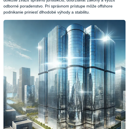
dôležité zvážiť správnu jurisdikciu, dodržiavať zákony a využiť
odborné poradenstvo. Pri správnom prístupe môže offshore
podnikanie priniesť dlhodobé výhody a stabilitu.