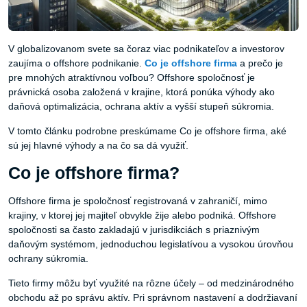
V globalizovanom svete sa čoraz viac podnikateľov a investorov
zaujíma o offshore podnikanie.
Co
je
offshore
firma
a prečo je
pre mnohých atraktívnou voľbou? Offshore spoločnosť je
právnická osoba založená v krajine, ktorá ponúka výhody ako
daňová optimalizácia, ochrana aktív a vyšší stupeň súkromia.
V tomto článku podrobne preskúmame Co je offshore firma, aké
sú jej hlavné výhody a na čo sa dá využiť.
Co je offshore firma?
Offshore firma je spoločnosť registrovaná v zahraničí, mimo
krajiny, v ktorej jej majiteľ obvykle žije alebo podniká. Offshore
spoločnosti sa často zakladajú v jurisdikciách s priaznivým
daňovým systémom, jednoduchou legislatívou a vysokou úrovňou
ochrany súkromia.
Tieto firmy môžu byť využité na rôzne účely – od medzinárodného
obchodu až po správu aktív. Pri správnom nastavení a dodržiavaní