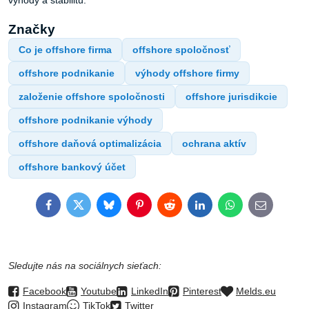
výhody a stabilitu.
Značky
Co je offshore firma
offshore spoločnosť
offshore podnikanie
výhody offshore firmy
založenie offshore spoločnosti
offshore jurisdikcie
offshore podnikanie výhody
offshore daňová optimalizácia
ochrana aktív
offshore bankový účet
Facebook
Twitter
Bluesky
Pinterest
Reddit
LinkedIn
WhatsApp
E-
mail
Sledujte nás na sociálnych sieťach:
Facebook
Youtube
LinkedIn
Pinterest
Melds.eu
Instagram
TikTok
Twitter