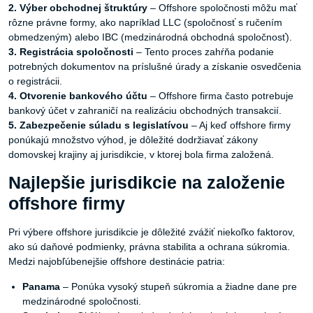
2. Výber
obchodnej
štruktúry
– Offshore spoločnosti môžu mať
rôzne právne formy, ako napríklad LLC (spoločnosť s ručením
obmedzeným) alebo IBC (medzinárodná obchodná spoločnosť).
3. Registrácia
spoločnosti
– Tento proces zahŕňa podanie
potrebných dokumentov na príslušné úrady a získanie osvedčenia
o registrácii.
4. Otvorenie
bankového
účtu
– Offshore firma často potrebuje
bankový účet v zahraničí na realizáciu obchodných transakcií.
5. Zabezpečenie
súladu
s
legislatívou
– Aj keď offshore firmy
ponúkajú množstvo výhod, je dôležité dodržiavať zákony
domovskej krajiny aj jurisdikcie, v ktorej bola firma založená.
Najlepšie jurisdikcie na založenie
offshore firmy
Pri výbere offshore jurisdikcie je dôležité zvážiť niekoľko faktorov,
ako sú daňové podmienky, právna stabilita a ochrana súkromia.
Medzi najobľúbenejšie offshore destinácie patria:
Panama
– Ponúka vysoký stupeň súkromia a žiadne dane pre
medzinárodné spoločnosti.