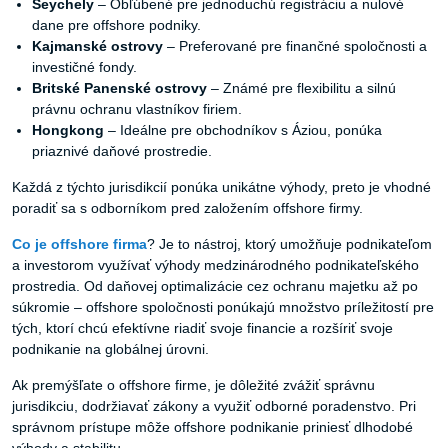
Seychely
– Obľúbené pre jednoduchú registráciu a nulové
dane pre offshore podniky.
Kajmanské
ostrovy
– Preferované pre finančné spoločnosti a
investičné fondy.
Britské
Panenské
ostrovy
– Známé pre flexibilitu a silnú
právnu ochranu vlastníkov firiem.
Hongkong
– Ideálne pre obchodníkov s Áziou, ponúka
priaznivé daňové prostredie.
Každá z týchto jurisdikcií ponúka unikátne výhody, preto je vhodné
poradiť sa s odborníkom pred založením offshore firmy.
Co
je
offshore
firma
? Je to nástroj, ktorý umožňuje podnikateľom
a investorom využívať výhody medzinárodného podnikateľského
prostredia. Od daňovej optimalizácie cez ochranu majetku až po
súkromie – offshore spoločnosti ponúkajú množstvo príležitostí pre
tých, ktorí chcú efektívne riadiť svoje financie a rozšíriť svoje
podnikanie na globálnej úrovni.
Ak premýšľate o offshore firme, je dôležité zvážiť správnu
jurisdikciu, dodržiavať zákony a využiť odborné poradenstvo. Pri
správnom prístupe môže offshore podnikanie priniesť dlhodobé