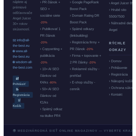
nájdete aj
› PR článok +
› Google PageRank
› Angel Juicer 85
prémiové
SEO +
Boost Pack
› Hrubé sito
odšťavovače
sociálne siete
› Domain Rating DR
5500/7500
Angel Juicer.
Boost Pack
-20%
› Náhradné diely
30+ rokov
› Publikovať 1
› Spätné odkazy
skúseností.
Angel
PR článok
(linkbuilding)
📧 info@all-
› Registrácia firmy +
-20%
RÝCHLE
the-best.eu
› Copywriting +
PR článok
-20%
ODKAZY
🌐 www.all-
publikácia
› Firma + topovanie +
the-best.eu
› Domov
🌐 wisdom-all-
2 PR články
-20%
-20%
the-best.com
› Prihlásenie
› 10× AI SEO
› Reklamné služby -
› Registrácia
článkov od
prehľad
🔐
› Nákupný košík
€4/ks
› E-shop služby -
-80%
Prihlásiť
› Ochrana súkrom
› 50× AI SEO
cenník
📝
› Kontakt
Registrácia
článkov od
🛒
€1/ks
Košík
› Spätný odkaz
na titulke PR4
🌍 MEDZINÁRODNÁ SIEŤ ONLINE MAGAZINOV — VYBERTE KRAJI