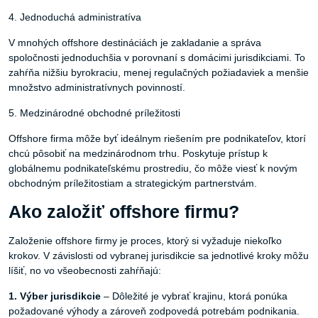
4. Jednoduchá administratíva
V mnohých offshore destináciách je zakladanie a správa
spoločnosti jednoduchšia v porovnaní s domácimi jurisdikciami. To
zahŕňa nižšiu byrokraciu, menej regulačných požiadaviek a menšie
množstvo administratívnych povinností.
5. Medzinárodné obchodné príležitosti
Offshore firma môže byť ideálnym riešením pre podnikateľov, ktorí
chcú pôsobiť na medzinárodnom trhu. Poskytuje prístup k
globálnemu podnikateľskému prostrediu, čo môže viesť k novým
obchodným príležitostiam a strategickým partnerstvám.
Ako založiť offshore firmu?
Založenie offshore firmy je proces, ktorý si vyžaduje niekoľko
krokov. V závislosti od vybranej jurisdikcie sa jednotlivé kroky môžu
líšiť, no vo všeobecnosti zahŕňajú:
1. Výber
jurisdikcie
– Dôležité je vybrať krajinu, ktorá ponúka
požadované výhody a zároveň zodpovedá potrebám podnikania.