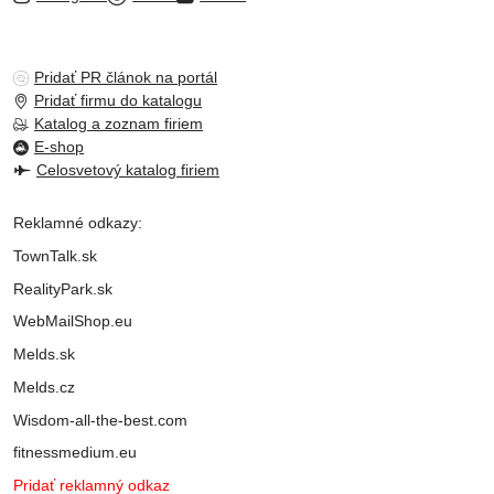
Pridať PR článok na portál
Pridať firmu do katalogu
Katalog a zoznam firiem
E-shop
Celosvetový katalog firiem
Reklamné odkazy:
TownTalk.sk
RealityPark.sk
WebMailShop.eu
Melds.sk
Melds.cz
Wisdom-all-the-best.com
fitnessmedium.eu
Pridať reklamný odkaz