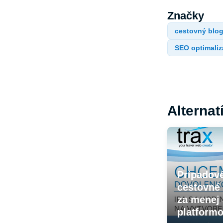
Značky
cestovný blo
SEO optimaliz
Alternat
Prípadov
cestovné
za menej 
platform