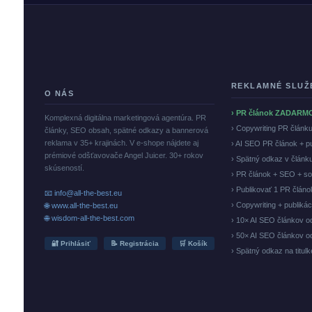
REKLAMNÉ SLUŽ
O NÁS
› PR článok ZADARM
Komplexná digitálna marketingová agentúra. PR
› Copywriting PR článk
články, SEO obsah, spätné odkazy a bannerová
reklama v 35+ krajinách. V e-shope nájdete aj
› AI SEO PR článok + p
prémiové odšťavovače Angel Juicer. 30+ rokov
› Spätný odkaz v článk
skúseností.
› PR článok + SEO + so
› Publikovať 1 PR člán
📧 info@all-the-best.eu
› Copywriting + publiká
🌐 www.all-the-best.eu
🌐 wisdom-all-the-best.com
› 10× AI SEO článkov o
› 50× AI SEO článkov o
🔐 Prihlásiť
📝 Registrácia
🛒 Košík
› Spätný odkaz na titul