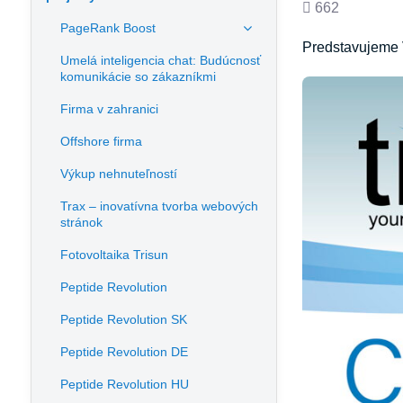
Počet
662
PageRank Boost
zobrazení
Predstavujeme V
Umelá inteligencia chat: Budúcnosť
komunikácie so zákazníkmi
Firma v zahranici
Offshore firma
Výkup nehnuteľností
Trax – inovatívna tvorba webových
stránok
Fotovoltaika Trisun
Peptide Revolution
Peptide Revolution SK
Peptide Revolution DE
Peptide Revolution HU