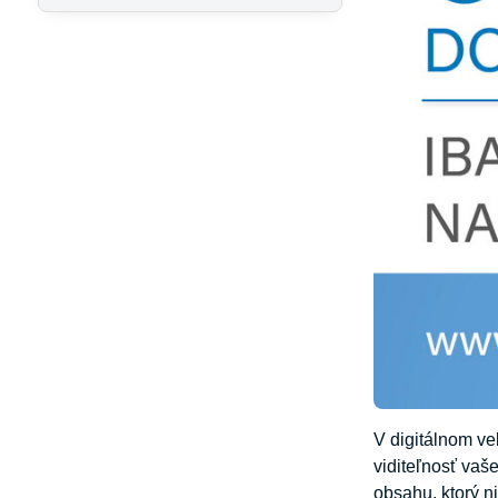
V digitálnom ve
viditeľnosť vaše
obsahu, ktorý n