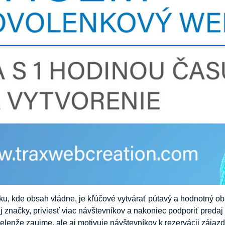
ku, kde obsah vládne, je kľúčové vytvárať pútavý a hodnotný 
j značky, priviesť viac návštevníkov a nakoniec podporiť predaj 
ielenže zaujme, ale aj motivuje návštevníkov k rezervácii zájazd