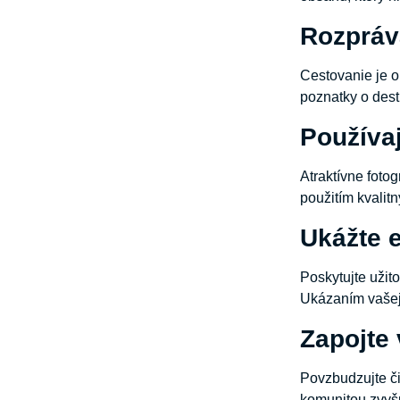
Rozpráv
Cestovanie je o
poznatky o dest
Používaj
Atraktívne foto
použitím kvalitn
Ukážte e
Poskytujte užito
Ukázaním vašej 
Zapojte
Povzbudzujte čit
komunitou zvyšu