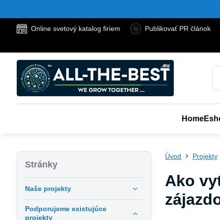
Online svetový katalog firiem
Publikovať PR článok
Home
Esh
Úvod
Projekty
Stránky
Ako vy
Naše projekty
zájazd
Podporujeme existujúce
projekty