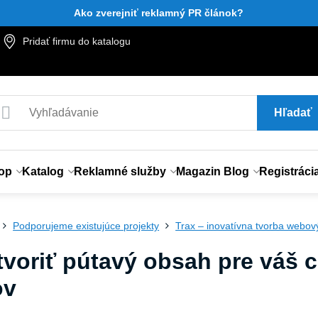
Ako zverejniť reklamný PR článok?
Pridať firmu do katalogu
Hľadať
op
Katalog
Reklamné služby
Magazin Blog
Registráci
Podporujeme existujúce projekty
Trax – inovatívna tvorba webov
tvoriť pútavý obsah pre váš 
ov