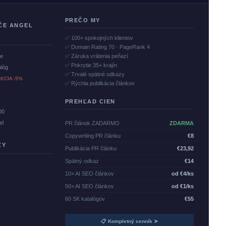
PREČO MY
ČE ANGEL
✅ 100+ spokojných klientov
✅ Domain Rating 70 · PageRank 4
če
✅ Záruka vrátenia peňazí
✅ Pokrytie 35+ krajín
alóg
✅ Trvalé spätné odkazy
KCIA -5%
✅ Rýchla publikácia článkov
PREHĽAD CIEN
00
el
PR článok ZADARMO
ZDARMA
Copywriting PR článku
€8
ZY
Publikácia PR článku
€23,92
Spätný odkaz
€14
10× AI SEO článkov
od €4/ks
50× AI SEO článkov
od €1/ks
60 SK katalógov
€55
📋 Kompletný cenník ➤