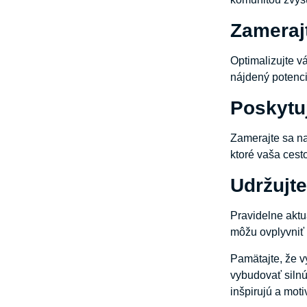
Zameraj
Optimalizujte v
nájdený potenci
Poskytuj
Zamerajte sa na
ktoré vaša cest
Udržujt
Pravidelne aktu
môžu ovplyvniť 
Pamätajte, že v
vybudovať silnú
inšpirujú a moti