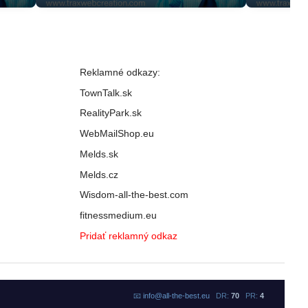
Reklamné odkazy:
TownTalk.sk
RealityPark.sk
WebMailShop.eu
Melds.sk
Melds.cz
Wisdom-all-the-best.com
fitnessmedium.eu
Pridať reklamný odkaz
📧
info@all-the-best.eu
DR:
70
PR:
4