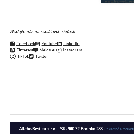
Sledujte nás na sociálnych sieťach:
Facebook
Youtube
LinkedIn
Pinterest
Melds.eu
Instagram
TikTok
Twitter
All-the-Best.eu s.r.o., SK- 900 32 Borinka 288
| Reklamné a marketi