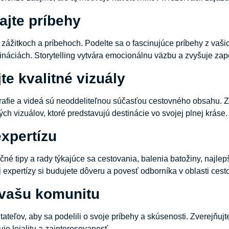
ajte príbehy
 zážitkoch a príbehoch. Podelte sa o fascinujúce príbehy z vašic
ináciách. Storytelling vytvára emocionálnu väzbu a zvyšuje zapo
te kvalitné vizuály
grafie a videá sú neoddeliteľnou súčasťou cestovného obsahu. Zvý
ých vizuálov, ktoré predstavujú destinácie vo svojej plnej kráse.
xpertízu
čné tipy a rady týkajúce sa cestovania, balenia batožiny, najlep
expertízy si budujete dôveru a povesť odborníka v oblasti cest
 vašu komunitu
ateľov, aby sa podelili o svoje príbehy a skúsenosti. Zverejňujte
je lojalitu a zainteresovanosť.