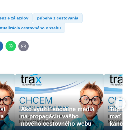
enzie zájazdov
príbehy z cestovania
ktualizácia cestovného obsahu
inkedIn
WhatsApp
E-
mail
osť
Ako využiť sociálne médiá
Top fun
 a
na propagáciu vášho
mať ka
nového cestovného webu
kancelá