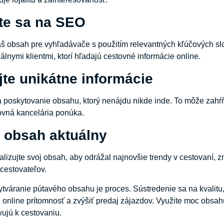
te sa na SEO
áš obsah pre vyhľadávače s použitím relevantných kľúčových slov
álnymi klientmi, ktorí hľadajú cestovné informácie online.
te unikátne informácie
 poskytovanie obsahu, ktorý nenájdu nikde inde. To môže zahŕňať
ovná kancelária ponúka.
e obsah aktuálny
alizujte svoj obsah, aby odrážal najnovšie trendy v cestovaní, 
cestovateľov.
ytváranie pútavého obsahu je proces. Sústredenie sa na kvalitu,
 online prítomnosť a zvýšiť predaj zájazdov. Využite moc obsahu,
vujú k cestovaniu.