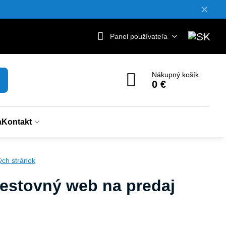
✕
Panel používateľa
Nákupný košík
0 €
a
Kontakt
ých stránok
cestovný web na predaj