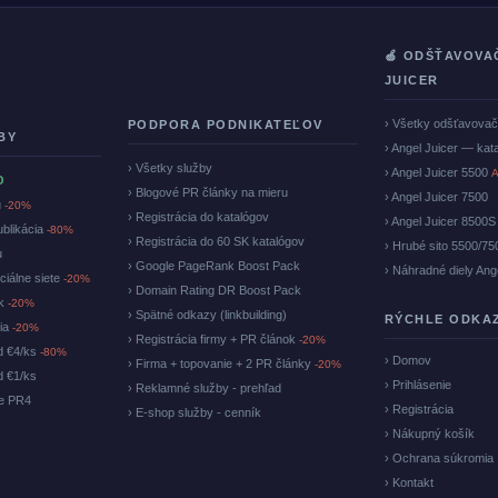
🍏 ODŠŤAVOVA
JUICER
› Všetky odšťavova
PODPORA PODNIKATEĽOV
BY
› Angel Juicer — kat
› Všetky služby
› Angel Juicer 5500
A
O
› Blogové PR články na mieru
› Angel Juicer 7500
u
-20%
› Registrácia do katalógov
› Angel Juicer 8500S
ublikácia
-80%
› Registrácia do 60 SK katalógov
› Hrubé sito 5500/75
u
› Google PageRank Boost Pack
› Náhradné diely Ang
ciálne siete
-20%
› Domain Rating DR Boost Pack
ok
-20%
› Spätné odkazy (linkbuilding)
RÝCHLE ODKA
cia
-20%
› Registrácia firmy + PR článok
-20%
d €4/ks
-80%
› Domov
› Firma + topovanie + 2 PR články
-20%
d €1/ks
› Prihlásenie
› Reklamné služby - prehľad
ke PR4
› Registrácia
› E-shop služby - cenník
› Nákupný košík
› Ochrana súkromia
› Kontakt