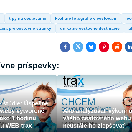
g
tipy na cestovanie
kvalitné fotografie v cestovaní
rec
ácia pre cestovné stránky
unikátne cestovné destinácie
a
Facebook
Twitter
Bluesky
Pinterest
Reddit
L
ívne príspevky:
é štúdie: Úspešné
 weby vytvorené
Ako analyzovať výkonn
ako 1 hodinu
vášho cestovného webu
ou WEB trax
neustále ho zlepšovať