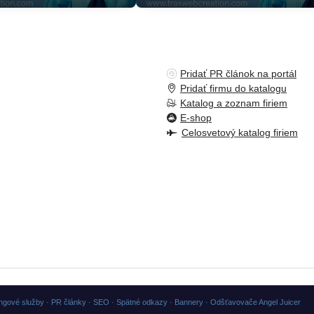
Pridať PR článok na portál
Pridať firmu do katalogu
Katalog a zoznam firiem
E-shop
Celosvetový katalog firiem
ngové služby · PR články · SEO · Spätné odkazy · Bannery · Odšťavovače Angel Juicer