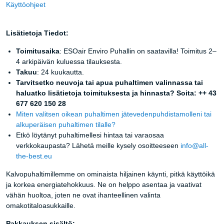
Käyttöohjeet
Lisätietoja Tiedot:
Toimitusaika
: ESOair Enviro Puhallin on saatavilla! Toimitus 2–
4 arkipäivän kuluessa tilauksesta.
Takuu
: 24 kuukautta.
Tarvitsetko neuvoja tai apua puhaltimen valinnassa tai
haluatko lisätietoja toimituksesta ja hinnasta? Soita: ++ 43
677 620 150 28
Miten valitsen oikean puhaltimen jätevedenpuhdistamolleni tai
alkuperäisen puhaltimen tilalle?
Etkö löytänyt puhaltimellesi hintaa tai varaosaa
verkkokaupasta? Lähetä meille kysely osoitteeseen
info@all-
the-best.eu
Kalvopuhaltimillemme on ominaista hiljainen käynti, pitkä käyttöikä
ja korkea energiatehokkuus. Ne on helppo asentaa ja vaativat
vähän huoltoa, joten ne ovat ihanteellinen valinta
omakotitaloasukkaille.
Pakkauksen sisältö: