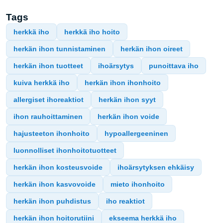
Tags
herkkä iho
herkkä iho hoito
herkän ihon tunnistaminen
herkän ihon oireet
herkän ihon tuotteet
ihoärsytys
punoittava iho
kuiva herkkä iho
herkän ihon ihonhoito
allergiset ihoreaktiot
herkän ihon syyt
ihon rauhoittaminen
herkän ihon voide
hajusteeton ihonhoito
hypoallergeeninen
luonnolliset ihonhoitotuotteet
herkän ihon kosteusvoide
ihoärsytyksen ehkäisy
herkän ihon kasvovoide
mieto ihonhoito
herkän ihon puhdistus
iho reaktiot
herkän ihon hoitorutiini
ekseema herkkä iho