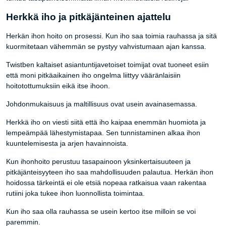
Herkkä iho ja pitkäjänteinen ajattelu
Herkän ihon hoito on prosessi. Kun iho saa toimia rauhassa ja sitä
kuormitetaan vähemmän se pystyy vahvistumaan ajan kanssa.
Twistben kaltaiset asiantuntijavetoiset toimijat ovat tuoneet esiin
että moni pitkäaikainen iho ongelma liittyy vääränlaisiin
hoitotottumuksiin eikä itse ihoon.
Johdonmukaisuus ja maltillisuus ovat usein avainasemassa.
Herkkä iho on viesti siitä että iho kaipaa enemmän huomiota ja
lempeämpää lähestymistapaa. Sen tunnistaminen alkaa ihon
kuuntelemisesta ja arjen havainnoista.
Kun ihonhoito perustuu tasapainoon yksinkertaisuuteen ja
pitkäjänteisyyteen iho saa mahdollisuuden palautua. Herkän ihon
hoidossa tärkeintä ei ole etsiä nopeaa ratkaisua vaan rakentaa
rutiini joka tukee ihon luonnollista toimintaa.
Kun iho saa olla rauhassa se usein kertoo itse milloin se voi
paremmin.