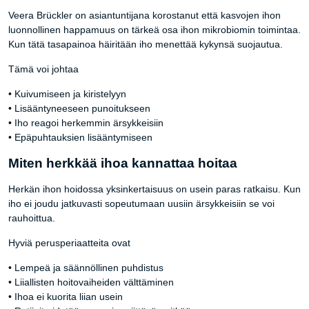
Veera Brückler on asiantuntijana korostanut että kasvojen ihon
luonnollinen happamuus on tärkeä osa ihon mikrobiomin toimintaa.
Kun tätä tasapainoa häiritään iho menettää kykynsä suojautua.
Tämä voi johtaa
• Kuivumiseen ja kiristelyyn
• Lisääntyneeseen punoitukseen
• Iho reagoi herkemmin ärsykkeisiin
• Epäpuhtauksien lisääntymiseen
Miten herkkää ihoa kannattaa hoitaa
Herkän ihon hoidossa yksinkertaisuus on usein paras ratkaisu. Kun
iho ei joudu jatkuvasti sopeutumaan uusiin ärsykkeisiin se voi
rauhoittua.
Hyviä perusperiaatteita ovat
• Lempeä ja säännöllinen puhdistus
• Liiallisten hoitovaiheiden välttäminen
• Ihoa ei kuorita liian usein