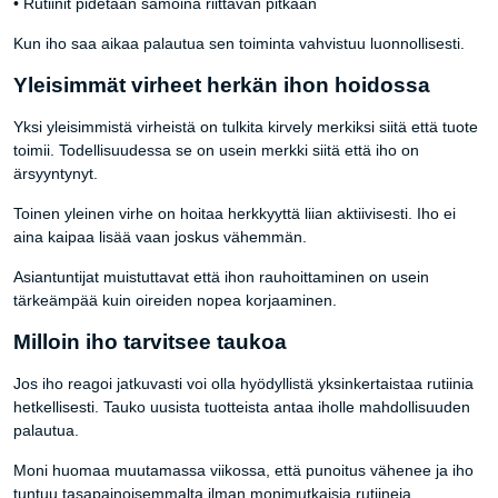
• Rutiinit pidetään samoina riittävän pitkään
Kun iho saa aikaa palautua sen toiminta vahvistuu luonnollisesti.
Yleisimmät virheet herkän ihon hoidossa
Yksi yleisimmistä virheistä on tulkita kirvely merkiksi siitä että tuote
toimii. Todellisuudessa se on usein merkki siitä että iho on
ärsyyntynyt.
Toinen yleinen virhe on hoitaa herkkyyttä liian aktiivisesti. Iho ei
aina kaipaa lisää vaan joskus vähemmän.
Asiantuntijat muistuttavat että ihon rauhoittaminen on usein
tärkeämpää kuin oireiden nopea korjaaminen.
Milloin iho tarvitsee taukoa
Jos iho reagoi jatkuvasti voi olla hyödyllistä yksinkertaistaa rutiinia
hetkellisesti. Tauko uusista tuotteista antaa iholle mahdollisuuden
palautua.
Moni huomaa muutamassa viikossa, että punoitus vähenee ja iho
tuntuu tasapainoisemmalta ilman monimutkaisia rutiineja.