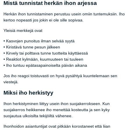
Mistä tunnistat herkän ihon arjessa
Herkän ihon tunnistaminen perustuu usein omiin tuntemuksiin. Iho
kertoo nopeasti jos jokin ei ole sille sopivaa.
Yleisiä merkkejä ovat
• Kasvojen punoitus ilman selvää syytä
• Kiristävä tunne pesun jälkeen
• Kirvely tai polttava tunne tuotteita käyttäessä
• Reaktiot kylmään, kuumuuteen tai tuuleen
• Iho tuntuu epätasapainoiselta päivän aikana
Jos iho reagoi toistuvasti on hyvä pysähtyä kuuntelemaan sen
viestejä.
Miksi iho herkistyy
Ihon herkistyminen liittyy usein ihon suojakerrokseen. Kun
suojakerros heikkenee iho menettää kosteutta ja sen kyky
suojautua ulkoisilta tekijöiltä vähenee.
Ihonhoidon asiantuntijat ovat pitkään korostaneet että liian