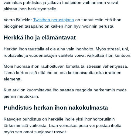
voimakas puhdistus ja jatkuva tuotteiden vaihtaminen voivat
altistaa ihon herkistymiselle.
Veera Brückler
Twistben perustajana
on tuonut esiin että ihon
biologinen tasapaino on kaiken ihon hyvinvoinnin perusta.
Herkkä iho ja elämäntavat
Herkän ihon taustalla ei ole aina vain ihonhoito. Myös stressi, uni,
ruokavalio ja vuodenaikojen vaihtelu voivat vaikuttaa ihon kuntoon.
Moni huomaa ihon rauhoittuvan lomalla tai stressin vähentyessä.
Tämä kertoo siitä että iho on osa kokonaisuutta eikä irrallinen
elementti.
Kun arki on kuormittavaa iho saattaa reagoida herkemmin myös
pieniin muutoksiin.
Puhdistus herkän ihon näkökulmasta
Kasvojen puhdistus on herkälle iholle yksi ihonhoitorutiinin
tärkeimmistä vaiheista. Liian voimakas pesu voi poistaa iholta
myös sen omat suojaavat rasvat.