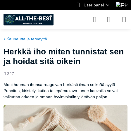
User panel
Kauneutta ja terveyttä
Herkkä iho miten tunnistat sen
ja hoidat sitä oikein
Views
327
count
Moni huomaa ihonsa reagoivan herkästi ilman selkeää syytä.
Punoitus, kiristely, kutina tai epämukava tunne kasvoilla voivat
vaikuttaa arkeen ja omaan hyvinvointiin yllättävän paljon.