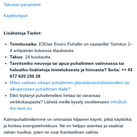
Tekniset parametrit
Käyttöohjeet
Lisätietoja Tiedot:
Toimitusaika
: ESOair Enviro Puhallin on saatavilla! Toimitus 2–
4 arkipäivän kuluessa tilauksesta.
Takuu
: 24 kuukautta.
Tarvitsetko neuvoja tai apua puhaltimen valinnassa tai
haluatko lisätietoja toimituksesta ja hinnasta? Soita: ++ 43
677 620 150 28
Miten valitsen oikean puhaltimen jätevedenpuhdistamolleni tai
alkuperäisen puhaltimen tilalle?
Etkö löytänyt puhaltimellesi hintaa tai varaosaa
verkkokaupasta? Lähetä meille kysely osoitteeseen
info@all-
the-best.eu
Kalvopuhaltimillemme on ominaista hiljainen käynti, pitkä käyttöikä
ja korkea energiatehokkuus. Ne on helppo asentaa ja vaativat
vähän huoltoa, joten ne ovat ihanteellinen valinta