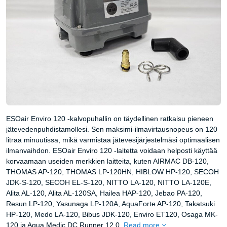
ESOair Enviro 120 -kalvopuhallin on täydellinen ratkaisu pieneen
jätevedenpuhdistamollesi. Sen maksimi-ilmavirtausnopeus on 120
litraa minuutissa, mikä varmistaa jätevesijärjestelmäsi optimaalisen
ilmanvaihdon. ESOair Enviro 120 -laitetta voidaan helposti käyttää
korvaamaan useiden merkkien laitteita, kuten AIRMAC DB-120,
THOMAS AP-120, THOMAS LP-120HN, HIBLOW HP-120, SECOH
JDK-S-120, SECOH EL-S-120, NITTO LA-120, NITTO LA-120E,
Alita AL-120, Alita AL-120SA, Hailea HAP-120, Jebao PA-120,
Resun LP-120, Yasunaga LP-120A, AquaForte AP-120, Takatsuki
HP-120, Medo LA-120, Bibus JDK-120, Enviro ET120, Osaga MK-
120 ja Aqua Medic DC Runner 12.0.
Read more