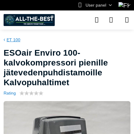
User panel
ET 100
ESOair Enviro 100-
kalvokompressori pienille
jätevedenpuhdistamoille
Kalvopuhaltimet
Rating