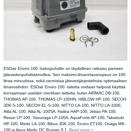
ESOair Enviro 100 -kalvopuhallin on täydellinen ratkaisu pieneen
jätevedenpuhdistamollesi. Sen maksimi-ilmavirtausnopeus on 100
litraa minuutissa, mikä varmistaa jätevesijärjestelmäsi optimaalisen
ilmanvaihdon. ESOair Enviro 100 -laitetta voidaan helposti käyttää
korvaamaan useiden merkkien laitteita, kuten AIRMAC DB-100,
THOMAS AP-100, THOMAS LP-100HN, HIBLOW HP-100, SECOH
JDK-S-100, SECOH EL-S-100, NITTO LA-100, NITTO LA-100E,
Alita AL-100, Alita AL-100SA, Hailea HAP-100, Jebao PA-100,
Resun LP-100, Yasunaga LP-100A, AquaForte AP-100, Takatsuki
HP-100, Medo LA-100, Bibus JDK-100, Enviro ET100, Osaga MK-
100 ja Aqua Medic DC Runner 9.1.
Read more