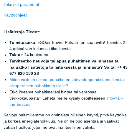
Tekniset parametrit
Käyttöohjeet
Lisätietoja Tiedot:
Toimitusaika
: ESOair Enviro Puhallin on saatavilla! Toimitus 2–
4 arkipäivän kuluessa tilauksesta.
Takuu
: 24 kuukautta.
Tarvitsetko neuvoja tai apua puhaltimen valinnassa tai
haluatko lisätietoja toimituksesta ja hinnasta? Soita: ++ 43
677 620 150 28
Miten valitsen oikean puhaltimen jätevedenpuhdistamolleni tai
alkuperäisen puhaltimen tilalle?
Etkö löytänyt puhaltimellesi hintaa tai varaosaa
verkkokaupasta? Lähetä meille kysely osoitteeseen
info@all-
the-best.eu
Kalvopuhaltimillemme on ominaista hiljainen käynti, pitkä käyttöikä
ja korkea energiatehokkuus. Ne on helppo asentaa ja vaativat
vähän huoltoa, joten ne ovat ihanteellinen valinta