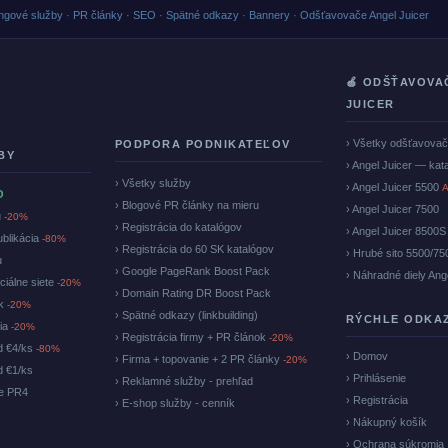
ngové služby · PR články · SEO · Spätné odkazy · Bannery · Odšťavovače Angel Juicer
🍏 ODŠŤAVOVA
JUICER
› Všetky odšťavova
PODPORA PODNIKATEĽOV
BY
› Angel Juicer — kat
› Všetky služby
› Angel Juicer 5500
A
O
› Blogové PR články na mieru
› Angel Juicer 7500
u
-20%
› Registrácia do katalógov
› Angel Juicer 8500S
ublikácia
-80%
› Registrácia do 60 SK katalógov
› Hrubé sito 5500/75
u
› Google PageRank Boost Pack
› Náhradné diely Ang
ciálne siete
-20%
› Domain Rating DR Boost Pack
ok
-20%
› Spätné odkazy (linkbuilding)
RÝCHLE ODKA
cia
-20%
› Registrácia firmy + PR článok
-20%
d €4/ks
-80%
› Domov
› Firma + topovanie + 2 PR články
-20%
d €1/ks
› Prihlásenie
› Reklamné služby - prehľad
ke PR4
› Registrácia
› E-shop služby - cenník
› Nákupný košík
› Ochrana súkromia