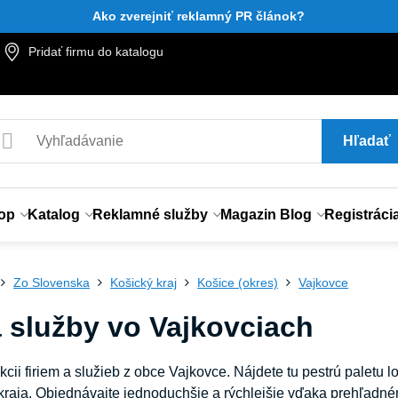
Ako zverejniť reklamný PR článok?
Pridať firmu do katalogu
Hľadať
op
Katalog
Reklamné služby
Magazin Blog
Registráci
Zo Slovenska
Košický kraj
Košice (okres)
Vajkovce
a služby vo Vajkovciach
kcii firiem a služieb z obce Vajkovce. Nájdete tu pestrú paletu 
raja. Objednávajte jednoduchšie a rýchlejšie vďaka prehľadné