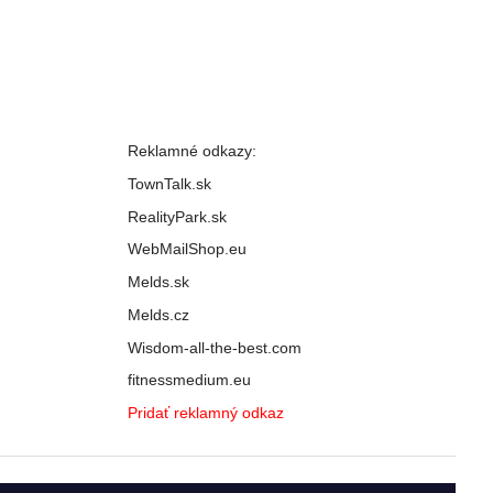
Reklamné odkazy:
TownTalk.sk
RealityPark.sk
WebMailShop.eu
Melds.sk
Melds.cz
Wisdom-all-the-best.com
fitnessmedium.eu
Pridať reklamný odkaz