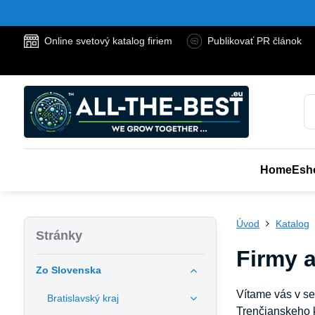
Online svetový katalog firiem
Publikovať PR článok
Home
Esh
Úvod
Katalog
Stránky
Firmy 
Zo Slovenska
Vítame vás v se
Bratislavský kraj
Trenčianskeho k