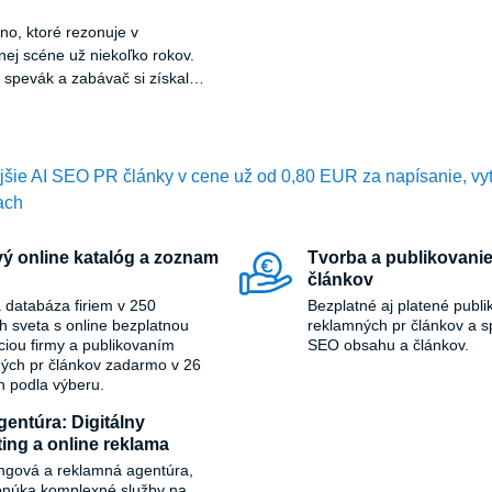
no, ktoré rezonuje v
ej scéne už niekoľko rokov.
 spevák a zabávač si získal
ojou energiou, charizmatickým
udnuteľnými hitmi.
ejšie AI SEO PR články v cene už od 0,80 EUR za napísanie, vy
ach
ý online katalóg a zoznam
Tvorba a publikovanie
článkov
 databáza firiem v 250
Bezplatné aj platené publi
ch sveta s online bezplatnou
reklamných pr článkov a s
áciou firmy a publikovaním
SEO obsahu a článkov.
ých pr článkov zadarmo v 26
h podla výberu.
entúra: Digitálny
ing a online reklama
ngová a reklamná agentúra,
onúka komplexné služby na