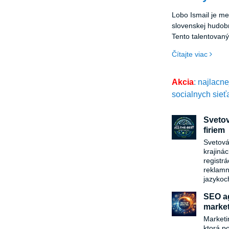
Lobo Ismail je me
slovenskej hudobn
Tento talentovaný
srdcia publika sv
Čítajte viac
prejavom a nezab
Akcia
: najlacn
socialnych sieť
Svetov
firiem
Svetová
krajiná
registr
reklamn
jazykoc
SEO ag
market
Marketi
ktorá p