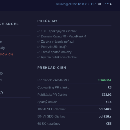
📧
info@all-the-best.eu
DR:
70
PR:
4
PREČO MY
ČE ANGEL
✅ 100+ spokojných klientov
✅ Domain Rating 70 · PageRank 4
če
✅ Záruka vrátenia peňazí
✅ Pokrytie 35+ krajín
alóg
✅ Trvalé spätné odkazy
KCIA -5%
✅ Rýchla publikácia článkov
PREHĽAD CIEN
00
el
PR článok ZADARMO
ZDARMA
Copywriting PR článku
€8
ZY
Publikácia PR článku
€23,92
Spätný odkaz
€14
10× AI SEO článkov
od €4/ks
50× AI SEO článkov
od €1/ks
60 SK katalógov
€55