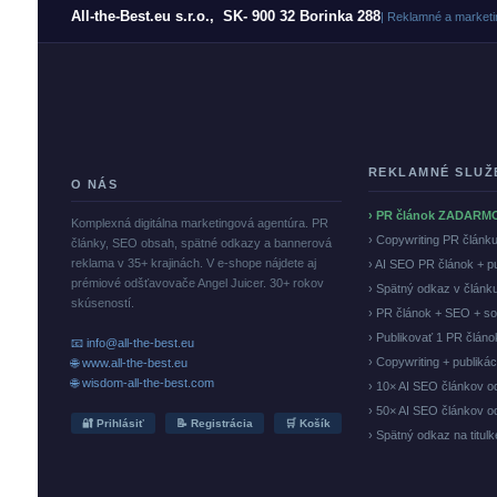
All-the-Best.eu s.r.o., SK- 900 32 Borinka 288
| Reklamné a marketi
REKLAMNÉ SLUŽ
O NÁS
› PR článok ZADARM
Komplexná digitálna marketingová agentúra. PR
› Copywriting PR článk
články, SEO obsah, spätné odkazy a bannerová
reklama v 35+ krajinách. V e-shope nájdete aj
› AI SEO PR článok + p
prémiové odšťavovače Angel Juicer. 30+ rokov
› Spätný odkaz v článk
skúseností.
› PR článok + SEO + so
› Publikovať 1 PR člán
📧 info@all-the-best.eu
› Copywriting + publiká
🌐 www.all-the-best.eu
🌐 wisdom-all-the-best.com
› 10× AI SEO článkov o
› 50× AI SEO článkov o
🔐 Prihlásiť
📝 Registrácia
🛒 Košík
› Spätný odkaz na titul