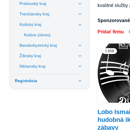
Prešovský kraj
kvalitné služby
Trenčiansky kraj
Sponzorované 
Košický kraj
Pridať firmu
Košice (okres)
Banskobystrický kraj
658
Žilinský kraj
Nitriansky kraj
Registrácia
Lobo Ismai
hudobná ik
zábavy