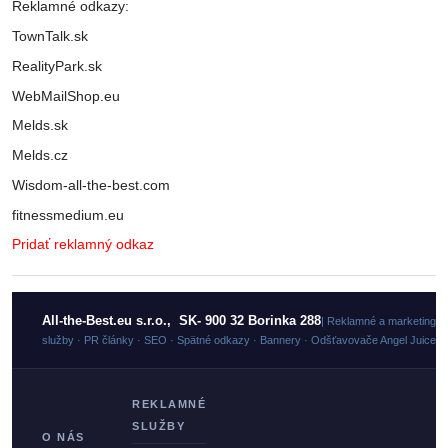
Reklamné odkazy:
TownTalk.sk
RealityPark.sk
WebMailShop.eu
Melds.sk
Melds.cz
Wisdom-all-the-best.com
fitnessmedium.eu
Pridať reklamný odkaz
All-the-Best.eu s.r.o., SK- 900 32 Borinka 288
| Reklamné a marketingo
služby · PR články · SEO · Spätné odkazy · Bannery · Odšťavovače Angel Juicer
REKLAMNÉ
SLUŽBY
O NÁS