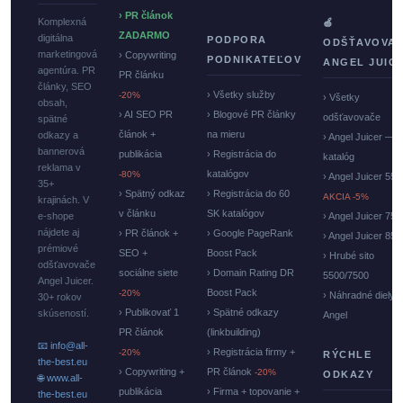
› PR článok
Komplexná
🍏
ZADARMO
digitálna
PODPORA
ODŠŤAVOVA
marketingová
› Copywriting
PODNIKATEĽOV
ANGEL JUIC
agentúra. PR
PR článku
články, SEO
› Všetky služby
-20%
› Všetky
obsah,
› AI SEO PR
› Blogové PR články
odšťavovače
spätné
článok +
na mieru
odkazy a
› Angel Juicer —
bannerová
publikácia
› Registrácia do
katalóg
reklama v
katalógov
-80%
› Angel Juicer 550
35+
› Spätný odkaz
› Registrácia do 60
AKCIA -5%
krajinách. V
v článku
SK katalógov
e-shope
› Angel Juicer 750
nájdete aj
› PR článok +
› Google PageRank
› Angel Juicer 85
prémiové
SEO +
Boost Pack
› Hrubé sito
odšťavovače
sociálne siete
› Domain Rating DR
5500/7500
Angel Juicer.
Boost Pack
-20%
› Náhradné diely
30+ rokov
› Publikovať 1
› Spätné odkazy
skúseností.
Angel
PR článok
(linkbuilding)
📧 info@all-
› Registrácia firmy +
-20%
RÝCHLE
the-best.eu
› Copywriting +
PR článok
-20%
ODKAZY
🌐 www.all-
publikácia
› Firma + topovanie +
the-best.eu