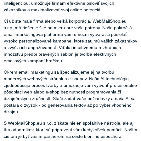
inteligenciou, umožňuje firmám efektívne osloviť svojich
zákazníkov a maximalizovať svoj online potenciál.
Či už ste malá firma alebo veľká korporácia, WebMailShop.eu
s.r.o. má riešenie šité na mieru pre vaše potreby. Naša pokročilá
email marketingová platforma vám umožní vytvárať a posielať
vysoko personalizované kampane, ktoré zaujmú vašich zákazníkov
a zvýšia ich angažovanosť. Vďaka intuitívnemu rozhraniu a
množstvu predpripravených šablón je tvorba efektívnych
emailových kampaní hračkou.
Okrem email marketingu sa špecializujeme aj na tvorbu
moderných webových stránok a e-shopov. Naša AI technológia
zjednodušuje proces tvorby a umožňuje vám vytvoriť profesionálne
pôsobiaci web alebo e-shop bez nutnosti programovania či
dizajnérskych zručností. Stačí zadať vaše požiadavky a naša AI sa
postará o zvyšok - od generovania textov až po výber vhodného
dizajnu.
S WebMailShop.eu s.r.o. získate nielen spoľahlivé nástroje, ale aj
tím odborníkov, ktorí sú pripravení vám kedykoľvek pomôcť. Naším
cieľom je byť vaším partnerom na ceste k online úspechu a