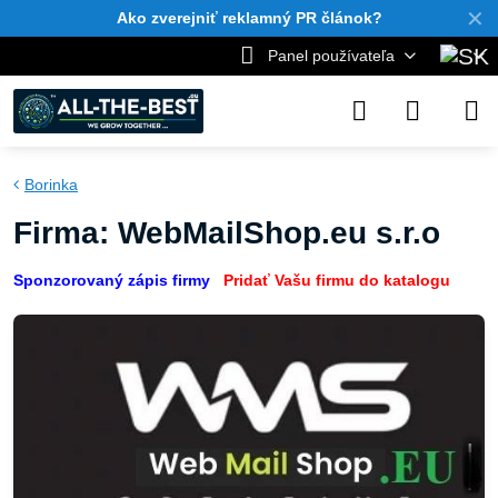
✕
Ako zverejniť reklamný PR článok?
Panel používateľa
Borinka
Firma: WebMailShop.eu s.r.o
Sponzorovaný zápis firmy
Pridať Vašu firmu do katalogu