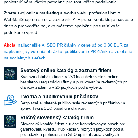
poskytnúť vám všetko potrebné pre rast vášho podnikania.
Zverte svoj online marketing a tvorbu webu profesionálom z
WebMailShop.eu s.r.o. a zažite silu AI v praxi. Kontaktujte nás ešte
dnes a presvedčte sa, ako môžeme spoločne posunúť vaše
podnikanie vpred.
Akcia
: najlacnejšie AI SEO PR články v cene už od 0,80 EUR za
napísanie, vytvorenie obrázku, publikovanie PR článku a zdielanie
na socialnych sieťach
Svetový online katalóg a zoznam firiem
Svetová databáza firiem v 250 krajinách sveta s online
bezplatnou registráciou firmy a publikovaním reklamných pr
článkov zadarmo v 26 jazykoch podla výberu.
Tvorba a publikovanie pr článkov
Bezplatné aj platené publikovanie reklamných pr článkov a
správ. Tvora SEO obsahu a článkov.
Ručný slovenský katalóg firiem
Slovenský katalóg firiem s ručne kontrolovaným obsah pre
garantovanú kvalitu. Publikácia v rôznych jazykoch podľa
požiadavk a profesionálna SEO optimalizácia všetkých