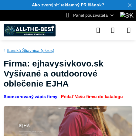
✕
Ako zverejniť reklamný PR článok?
Panel používateľa
Banská Štiavnica (okres)
Firma: ejhavysivkovo.sk
Vyšívané a outdoorové
oblečenie EJHA
Sponzorovaný zápis firmy
Pridať Vašu firmu do katalogu