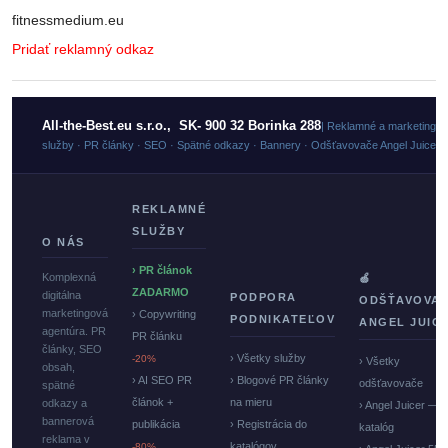
fitnessmedium.eu
Pridať reklamný odkaz
All-the-Best.eu s.r.o., SK- 900 32 Borinka 288
| Reklamné a marketingo
služby · PR články · SEO · Spätné odkazy · Bannery · Odšťavovače Angel Juicer
REKLAMNÉ
SLUŽBY
O NÁS
› PR článok
Komplexná
🍏
ZADARMO
digitálna
PODPORA
ODŠŤAVOVA
marketingová
› Copywriting
PODNIKATEĽOV
ANGEL JUIC
agentúra. PR
PR článku
články, SEO
› Všetky služby
-20%
› Všetky
obsah,
› AI SEO PR
› Blogové PR články
odšťavovače
spätné
článok +
na mieru
odkazy a
› Angel Juicer —
bannerová
publikácia
› Registrácia do
katalóg
reklama v
katalógov
-80%