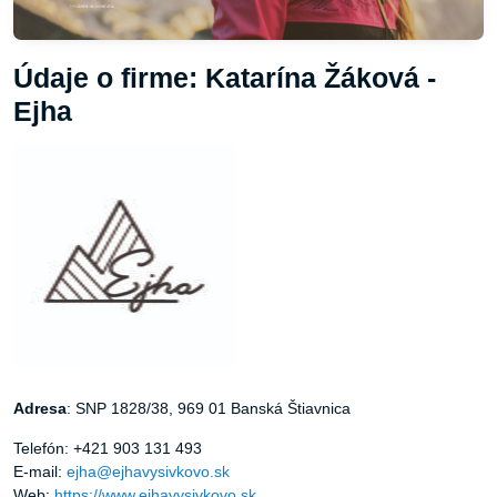
Údaje o firme: Katarína Žáková -
Ejha
Adresa
: SNP 1828/38, 969 01 Banská Štiavnica
Telefón: +421 903 131 493
E-mail:
ejha@ejhavysivkovo.sk
Web:
https://www.ejhavysivkovo.sk