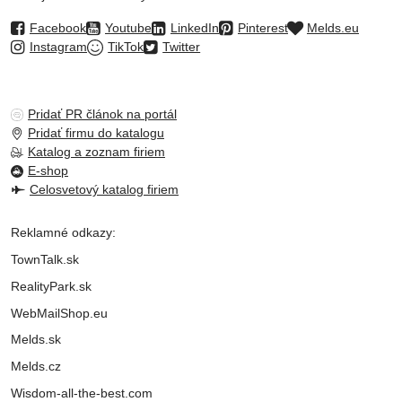
Facebook
Youtube
LinkedIn
Pinterest
Melds.eu
Instagram
TikTok
Twitter
Pridať PR článok na portál
Pridať firmu do katalogu
Katalog a zoznam firiem
E-shop
Celosvetový katalog firiem
Reklamné odkazy:
TownTalk.sk
RealityPark.sk
WebMailShop.eu
Melds.sk
Melds.cz
Wisdom-all-the-best.com