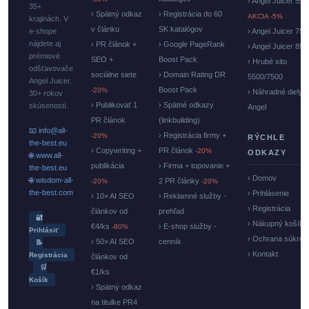
› Angel Juicer 550
35+
› Spätný odkaz
› Registrácia do 60
AKCIA -5%
krajinách. V
v článku
SK katalógov
e-shope
› Angel Juicer 750
nájdete aj
› PR článok +
› Google PageRank
› Angel Juicer 85
prémiové
SEO +
Boost Pack
› Hrubé sito
odšťavovače
sociálne siete
› Domain Rating DR
5500/7500
Angel Juicer.
Boost Pack
-20%
› Náhradné diely
30+ rokov
› Publikovať 1
› Spätné odkazy
skúseností.
Angel
PR článok
(linkbuilding)
📧 info@all-
› Registrácia firmy +
-20%
RÝCHLE
the-best.eu
› Copywriting +
PR článok
-20%
ODKAZY
🌐 www.all-
publikácia
› Firma + topovanie +
the-best.eu
› Domov
🌐 wisdom-all-
2 PR články
-20%
-20%
the-best.com
› Prihlásenie
› 10× AI SEO
› Reklamné služby -
› Registrácia
článkov od
prehľad
🔐
› Nákupný košík
€4/ks
› E-shop služby -
-80%
Prihlásiť
› Ochrana súkrom
› 50× AI SEO
cenník
📝
› Kontakt
Registrácia
článkov od
🛒
€1/ks
Košík
› Spätný odkaz
na titulke PR4