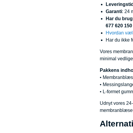
Leveringsti
Garanti
: 24
Har du brug 
677 620 150
Hvordan vælg
Har du ikke f
Vores membranbl
minimal vedligeh
Pakkens indho
• Membranblæs
• Messingslang
• L-formet gum
Udnyt vores 24-
membranblæser
Alterna