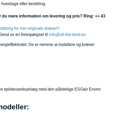
hverdage efter bestilling.
ker du mere information om levering og pris? Ring: ++ 43
tatning for min originale blæser?
 Send os en forespørgsel til
info@all-the-best.eu
rgieffektivitet. De er nemme at installere og kræver
lille spildevandsanlæg med den pålidelige ESOair Enviro
odeller: