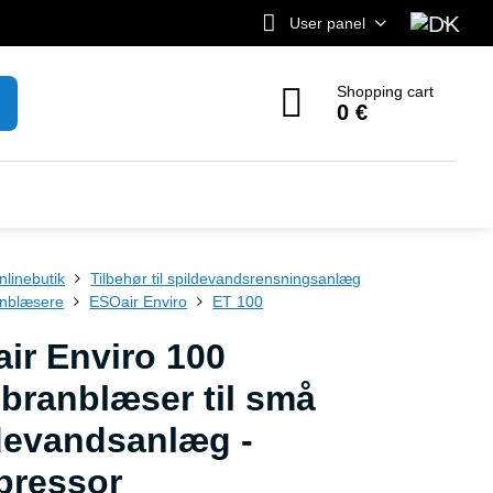
User panel
Shopping cart
0 €
nlinebutik
Tilbehør til spildevandsrensningsanlæg
nblæsere
ESOair Enviro
ET 100
ir Enviro 100
ranblæser til små
devandsanlæg -
pressor