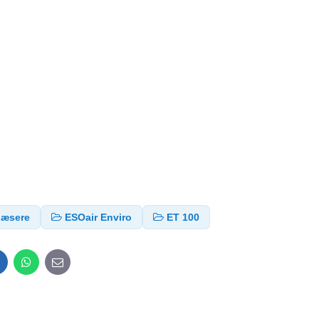
læsere
ESOair Enviro
ET 100
inkedIn
WhatsApp
E-
mail