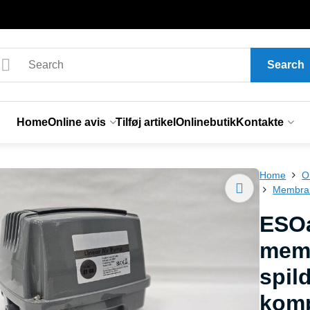
Search
Home
Online avis
Tilføj artikel
Onlinebutik
Kontakte
Home
O
Membra
ESOa
memb
spil
kom