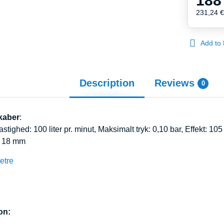
188
231,24 
Add to 
Description
Reviews
0
kaber
:
tighed: 100 liter pr. minut, Maksimalt tryk: 0,10 bar, Effekt: 10
: 18 mm
etre
on: