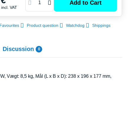
 €
Add to Cart
€
incl. VAT
Favourites
Product question
Watchdog
Shippings
Discussion
0
5 W, Vægt: 8,5 kg, Mål (L x B x D): 238 x 196 x 177 mm,