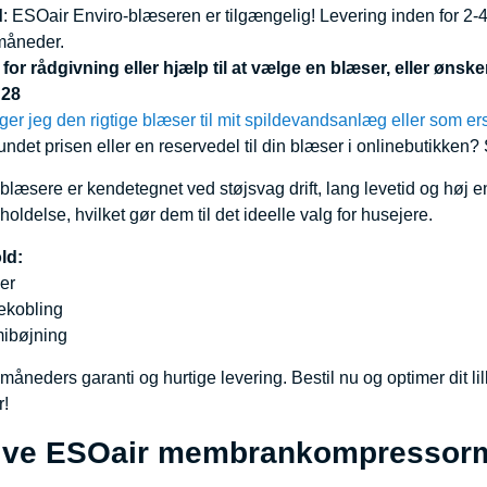
d
: ESOair Enviro-blæseren er tilgængelig! Levering inden for 2-4 
 måneder.
for rådgivning eller hjælp til at vælge en blæser, eller øns
 28
er jeg den rigtige blæser til mit spildevandsanlæg eller som ers
undet prisen eller en reservedel til din blæser i onlinebutikken?
æsere er kendetegnet ved støjsvag drift, lang levetid og høj ene
oldelse, hvilket gør dem til det ideelle valg for husejere.
ld:
er
ekobling
mibøjning
måneders garanti og hurtige levering. Bestil nu og optimer dit 
!
tive ESOair membrankompressorm