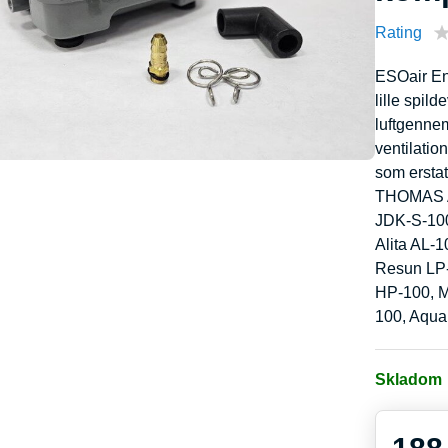
Rating
ESOair En
lille spi
luftgennem
ventilatio
som ersta
THOMAS 
JDK-S-10
Alita AL-
Resun LP-
HP-100, M
100, Aqua
Skladom