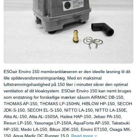
ESOair Enviro 150 membranblæseren er den ideelle løsning til dit
lille spildevandsrensningsanlæg. Med en maksimal
luftstrømningshastighed på 150 liter i minuttet sikrer den optimal
ventilation af dit kloaksystem. ESOair Enviro 150 kan nemt bruges
som erstatning for forskellige mærker såsom AIRMAC DB-150,
THOMAS AP-150, THOMAS LP-150HN, HIBLOW HP-150, SECOH
JDK-S-150, SECOH EL-S-150, NITTO LA-150, NITTO LA-150E,
Alita AL-150, Alita AL-150SA, Hailea HAP-150, Jebao PA-150,
Resun LP-150, Yasunaga LP-150A, AquaForte AP-150, Takatsuki
HP-150, Medo LA-150, Bibus JDK-150, Enviro ET150, Osaga MK-
150, Aqua Medic DC Runner 15.0.
Read more