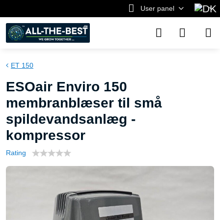
User panel
ET 150
ESOair Enviro 150
membranblæser til små
spildevandsanlæg -
kompressor
Rating