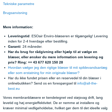
Tekniske parametre
Brugsanvisning
Mere information:
Leveringstid
: ESOair Enviro-blæseren er tilgængelig! Levering
inden for 2-4 hverdage efter bestilling.
Garanti
: 24 måneder.
Har du brug for rådgivning eller hjælp til at vælge en
blæser, eller ønsker du mere information om levering og
pris? Ring: ++ 43 677 620 150 28
Hvordan vælger jeg den rigtige blæser til mit spildevandsanlæg
eller som erstatning for min originale blæser?
Har du ikke fundet prisen eller en reservedel til din blæser i
onlinebutikken? Send os en forespørgsel til
info@all-the-
best.eu
Vores membranblæsere er kendetegnet ved støjsvag drift, lang
levetid og høj energieffektivitet. De er nemme at installere og
kræver minimal vedligeholdelse, hvilket gør dem til det ideelle valg