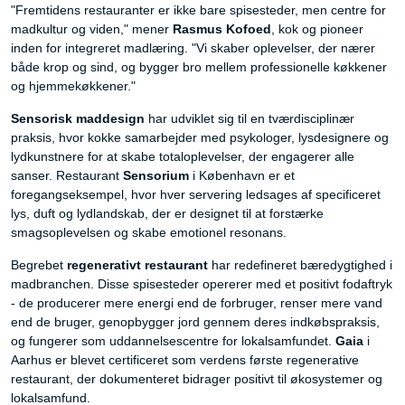
"Fremtidens restauranter er ikke bare spisesteder, men centre for
madkultur og viden," mener
Rasmus Kofoed
, kok og pioneer
inden for integreret madlæring. "Vi skaber oplevelser, der nærer
både krop og sind, og bygger bro mellem professionelle køkkener
og hjemmekøkkener."
Sensorisk maddesign
har udviklet sig til en tværdisciplinær
praksis, hvor kokke samarbejder med psykologer, lysdesignere og
lydkunstnere for at skabe totaloplevelser, der engagerer alle
sanser. Restaurant
Sensorium
i København er et
foregangseksempel, hvor hver servering ledsages af specificeret
lys, duft og lydlandskab, der er designet til at forstærke
smagsoplevelsen og skabe emotionel resonans.
Begrebet
regenerativt restaurant
har redefineret bæredygtighed i
madbranchen. Disse spisesteder opererer med et positivt fodaftryk
- de producerer mere energi end de forbruger, renser mere vand
end de bruger, genopbygger jord gennem deres indkøbspraksis,
og fungerer som uddannelsescentre for lokalsamfundet.
Gaia
i
Aarhus er blevet certificeret som verdens første regenerative
restaurant, der dokumenteret bidrager positivt til økosystemer og
lokalsamfund.