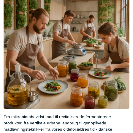
Fra mikrobiombevidst mad til revitaliserede fermenterede
produkter, fra vertikale urbane landbrug til genoplivede
madlavningsteknikker fra vores oldeforældres tid - danske