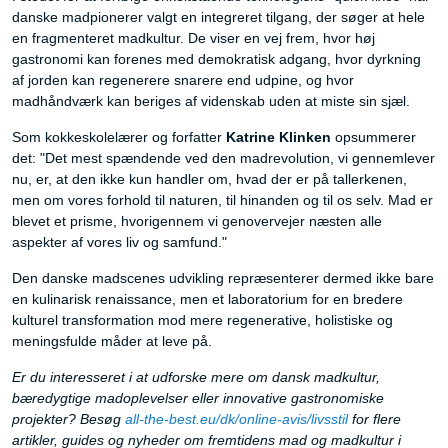
danske madpionerer valgt en integreret tilgang, der søger at hele
en fragmenteret madkultur. De viser en vej frem, hvor høj
gastronomi kan forenes med demokratisk adgang, hvor dyrkning
af jorden kan regenerere snarere end udpine, og hvor
madhåndværk kan beriges af videnskab uden at miste sin sjæl.
Som kokkeskolelærer og forfatter
Katrine Klinken
opsummerer
det: "Det mest spændende ved den madrevolution, vi gennemlever
nu, er, at den ikke kun handler om, hvad der er på tallerkenen,
men om vores forhold til naturen, til hinanden og til os selv. Mad er
blevet et prisme, hvorigennem vi genovervejer næsten alle
aspekter af vores liv og samfund."
Den danske madscenes udvikling repræsenterer dermed ikke bare
en kulinarisk renaissance, men et laboratorium for en bredere
kulturel transformation mod mere regenerative, holistiske og
meningsfulde måder at leve på.
Er du interesseret i at udforske mere om dansk madkultur,
bæredygtige madoplevelser eller innovative gastronomiske
projekter? Besøg
all-the-best.eu/dk/online-avis/livsstil
for flere
artikler, guides og nyheder om fremtidens mad og madkultur i