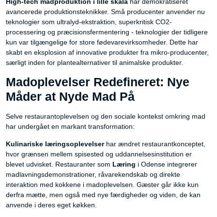
High-tech madproduktion i lille skala
har demokratiseret
avancerede produktionsteknikker. Små producenter anvender nu
teknologier som ultralyd-ekstraktion, superkritisk CO2-
processering og præcisionsfermentering - teknologier der tidligere
kun var tilgængelige for store fødevarevirksomheder. Dette har
skabt en eksplosion af innovative produkter fra mikro-producenter,
særligt inden for plantealternativer til animalske produkter.
Madoplevelser Redefineret: Nye
Måder at Nyde Mad På
Selve restaurantoplevelsen og den sociale kontekst omkring mad
har undergået en markant transformation:
Kulinariske læringsoplevelser
har ændret restaurantkonceptet,
hvor grænsen mellem spisested og uddannelsesinstitution er
blevet udvisket. Restauranter som
Læring
i Odense integrerer
madlavningsdemonstrationer, råvarekendskab og direkte
interaktion med kokkene i madoplevelsen. Gæster går ikke kun
derfra mætte, men også med nye færdigheder og viden, de kan
anvende i deres eget køkken.