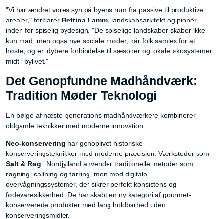
"Vi har ændret vores syn på byens rum fra passive til produktive
arealer," forklarer
Bettina Lamm
, landskabsarkitekt og pionér
inden for spiselig bydesign. "De spiselige landskaber skaber ikke
kun mad, men også nye sociale møder, når folk samles for at
høste, og en dybere forbindelse til sæsoner og lokale økosystemer
midt i bylivet."
Det Genopfundne Madhåndværk:
Tradition Møder Teknologi
En bølge af næste-generations madhåndværkere kombinerer
oldgamle teknikker med moderne innovation:
Neo-konservering
har genoplivet historiske
konserveringsteknikker med moderne præcision. Værksteder som
Salt & Røg
i Nordjylland anvender traditionelle metoder som
røgning, saltning og tørring, men med digitale
overvågningssystemer, der sikrer perfekt konsistens og
fødevaresikkerhed. De har skabt en ny kategori af gourmet-
konserverede produkter med lang holdbarhed uden
konserveringsmidler.