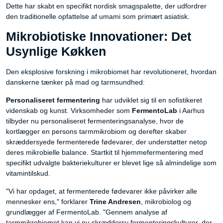
Dette har skabt en specifikt nordisk smagspalette, der udfordrer
den traditionelle opfattelse af umami som primært asiatisk.
Mikrobiotiske Innovationer: Det
Usynlige Køkken
Den eksplosive forskning i mikrobiomet har revolutioneret, hvordan
danskerne tænker på mad og tarmsundhed:
Personaliseret fermentering
har udviklet sig til en sofistikeret
videnskab og kunst. Virksomheder som
FermentoLab
i Aarhus
tilbyder nu personaliseret fermenteringsanalyse, hvor de
kortlægger en persons tarmmikrobiom og derefter skaber
skræddersyede fermenterede fødevarer, der understøtter netop
deres mikrobielle balance. Startkit til hjemmefermentering med
specifikt udvalgte bakteriekulturer er blevet lige så almindelige som
vitamintilskud.
"Vi har opdaget, at fermenterede fødevarer ikke påvirker alle
mennesker ens," forklarer
Trine Andresen
, mikrobiolog og
grundlægger af FermentoLab. "Gennem analyse af
tarmmikrobiomet kan vi nu skræddersy fermenteringskulturer, der