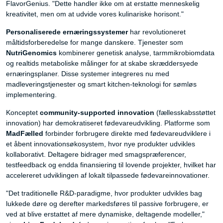
FlavorGenius. "Dette handler ikke om at erstatte menneskelig
kreativitet, men om at udvide vores kulinariske horisont."
Personaliserede ernæringssystemer
har revolutioneret
måltidsforberedelse for mange danskere. Tjenester som
NutriGenomics
kombinerer genetisk analyse, tarmmikrobiomdata
og realtids metaboliske målinger for at skabe skræddersyede
ernæringsplaner. Disse systemer integreres nu med
madleveringstjenester og smart kitchen-teknologi for sømløs
implementering.
Konceptet
community-supported innovation
(fællesskabsstøttet
innovation) har demokratiseret fødevareudvikling. Platforme som
MadFælled
forbinder forbrugere direkte med fødevareudviklere i
et åbent innovationsøkosystem, hvor nye produkter udvikles
kollaborativt. Deltagere bidrager med smagspræferencer,
testfeedback og endda finansiering til lovende projekter, hvilket har
accelereret udviklingen af lokalt tilpassede fødevareinnovationer.
"Det traditionelle R&D-paradigme, hvor produkter udvikles bag
lukkede døre og derefter markedsføres til passive forbrugere, er
ved at blive erstattet af mere dynamiske, deltagende modeller,"