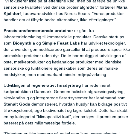
"Vi fokuserer ikke på at efterligne kød, men på at fejre de unikke
sensoriske kvaliteter ved danske proteinafgrøder," fortæller
Maria
Kjelldorf
, fødevareudvikler hos Nordic Beans. "Vores produkter
handler om at tilbyde bedre alternativer, ikke efterligninger."
Præcisionsfermenterede proteiner
er gået fra
laboratorieforskning til kommercielle produkter. Danske startups
som
Biosynthia
og
Simple Feast Labs
har udviklet teknologier,
der anvender genmodificerede gærceller til at producere specifikke
animalske proteiner uden dyr. Dette har muliggjort udviklingen af
oste, mælkeprodukter og kødanaloge produkter med identiske
sensoriske og funktionelle egenskaber som deres animalske
modstykker, men med markant mindre miljøpåvirkning.
Udviklingen af
regenerativt husdyrbrug
har redefineret
kødproduktion i Danmark. Gennem holistisk afgræsningsstyring,
skovlandbrug og integrerede flerartsystemer har landmænd som
Stenalt Gods
demonstreret, hvordan husdyr kan bidrage positivt
til økosystemet, øge biodiversitet og lagre kulstof. Dette har skabt
en ny kategori af "klimapositivt kød", der sælges til premium priser
baseret på dets miljømæssige fordele.
"Debatten er ikke længere så enkel som 'kød versus planter',"