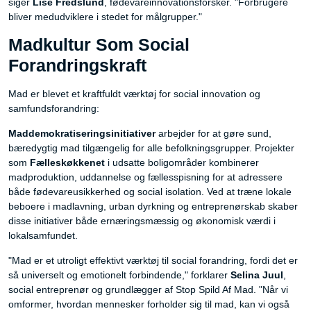
siger
Lise Fredslund
, fødevareinnovationsforsker. "Forbrugere
bliver medudviklere i stedet for målgrupper."
Madkultur Som Social
Forandringskraft
Mad er blevet et kraftfuldt værktøj for social innovation og
samfundsforandring:
Maddemokratiseringsinitiativer
arbejder for at gøre sund,
bæredygtig mad tilgængelig for alle befolkningsgrupper. Projekter
som
Fælleskøkkenet
i udsatte boligområder kombinerer
madproduktion, uddannelse og fællesspisning for at adressere
både fødevareusikkerhed og social isolation. Ved at træne lokale
beboere i madlavning, urban dyrkning og entreprenørskab skaber
disse initiativer både ernæringsmæssig og økonomisk værdi i
lokalsamfundet.
"Mad er et utroligt effektivt værktøj til social forandring, fordi det er
så universelt og emotionelt forbindende," forklarer
Selina Juul
,
social entreprenør og grundlægger af Stop Spild Af Mad. "Når vi
omformer, hvordan mennesker forholder sig til mad, kan vi også