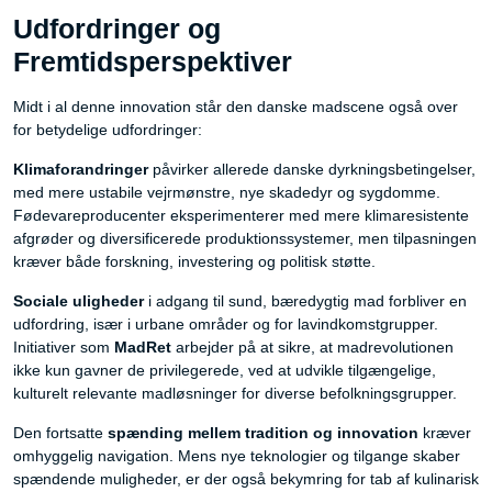
Udfordringer og
Fremtidsperspektiver
Midt i al denne innovation står den danske madscene også over
for betydelige udfordringer:
Klimaforandringer
påvirker allerede danske dyrkningsbetingelser,
med mere ustabile vejrmønstre, nye skadedyr og sygdomme.
Fødevareproducenter eksperimenterer med mere klimaresistente
afgrøder og diversificerede produktionssystemer, men tilpasningen
kræver både forskning, investering og politisk støtte.
Sociale uligheder
i adgang til sund, bæredygtig mad forbliver en
udfordring, især i urbane områder og for lavindkomstgrupper.
Initiativer som
MadRet
arbejder på at sikre, at madrevolutionen
ikke kun gavner de privilegerede, ved at udvikle tilgængelige,
kulturelt relevante madløsninger for diverse befolkningsgrupper.
Den fortsatte
spænding mellem tradition og innovation
kræver
omhyggelig navigation. Mens nye teknologier og tilgange skaber
spændende muligheder, er der også bekymring for tab af kulinarisk