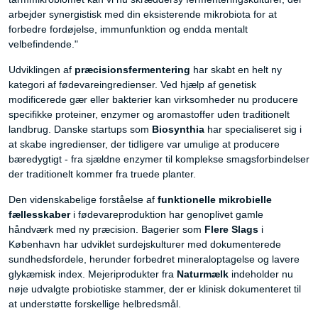
arbejder synergistisk med din eksisterende mikrobiota for at
forbedre fordøjelse, immunfunktion og endda mentalt
velbefindende."
Udviklingen af
præcisionsfermentering
har skabt en helt ny
kategori af fødevareingredienser. Ved hjælp af genetisk
modificerede gær eller bakterier kan virksomheder nu producere
specifikke proteiner, enzymer og aromastoffer uden traditionelt
landbrug. Danske startups som
Biosynthia
har specialiseret sig i
at skabe ingredienser, der tidligere var umulige at producere
bæredygtigt - fra sjældne enzymer til komplekse smagsforbindelser
der traditionelt kommer fra truede planter.
Den videnskabelige forståelse af
funktionelle mikrobielle
fællesskaber
i fødevareproduktion har genoplivet gamle
håndværk med ny præcision. Bagerier som
Flere Slags
i
København har udviklet surdejskulturer med dokumenterede
sundhedsfordele, herunder forbedret mineraloptagelse og lavere
glykæmisk index. Mejeriprodukter fra
Naturmælk
indeholder nu
nøje udvalgte probiotiske stammer, der er klinisk dokumenteret til
at understøtte forskellige helbredsmål.