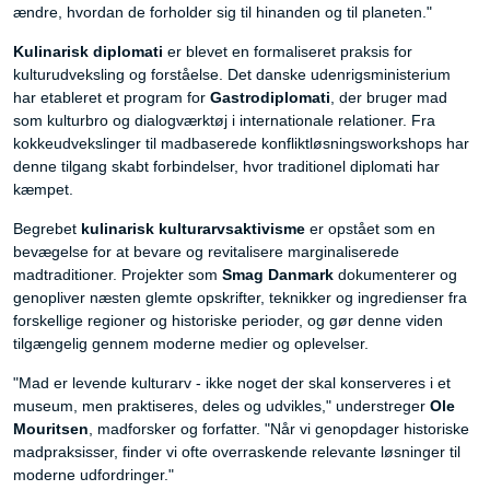
ændre, hvordan de forholder sig til hinanden og til planeten."
Kulinarisk diplomati
er blevet en formaliseret praksis for
kulturudveksling og forståelse. Det danske udenrigsministerium
har etableret et program for
Gastrodiplomati
, der bruger mad
som kulturbro og dialogværktøj i internationale relationer. Fra
kokkeudvekslinger til madbaserede konfliktløsningsworkshops har
denne tilgang skabt forbindelser, hvor traditionel diplomati har
kæmpet.
Begrebet
kulinarisk kulturarvsaktivisme
er opstået som en
bevægelse for at bevare og revitalisere marginaliserede
madtraditioner. Projekter som
Smag Danmark
dokumenterer og
genopliver næsten glemte opskrifter, teknikker og ingredienser fra
forskellige regioner og historiske perioder, og gør denne viden
tilgængelig gennem moderne medier og oplevelser.
"Mad er levende kulturarv - ikke noget der skal konserveres i et
museum, men praktiseres, deles og udvikles," understreger
Ole
Mouritsen
, madforsker og forfatter. "Når vi genopdager historiske
madpraksisser, finder vi ofte overraskende relevante løsninger til
moderne udfordringer."