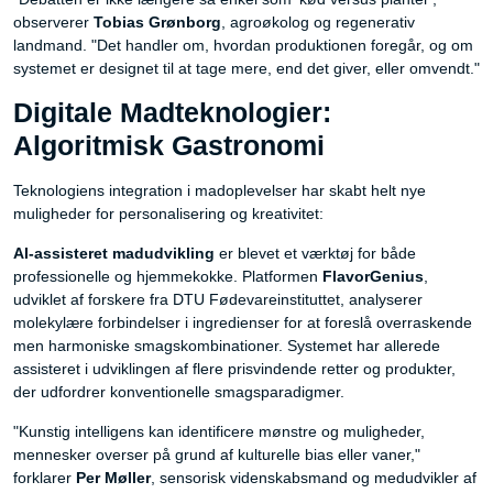
observerer
Tobias Grønborg
, agroøkolog og regenerativ
landmand. "Det handler om, hvordan produktionen foregår, og om
systemet er designet til at tage mere, end det giver, eller omvendt."
Digitale Madteknologier:
Algoritmisk Gastronomi
Teknologiens integration i madoplevelser har skabt helt nye
muligheder for personalisering og kreativitet:
AI-assisteret madudvikling
er blevet et værktøj for både
professionelle og hjemmekokke. Platformen
FlavorGenius
,
udviklet af forskere fra DTU Fødevareinstituttet, analyserer
molekylære forbindelser i ingredienser for at foreslå overraskende
men harmoniske smagskombinationer. Systemet har allerede
assisteret i udviklingen af flere prisvindende retter og produkter,
der udfordrer konventionelle smagsparadigmer.
"Kunstig intelligens kan identificere mønstre og muligheder,
mennesker overser på grund af kulturelle bias eller vaner,"
forklarer
Per Møller
, sensorisk videnskabsmand og medudvikler af