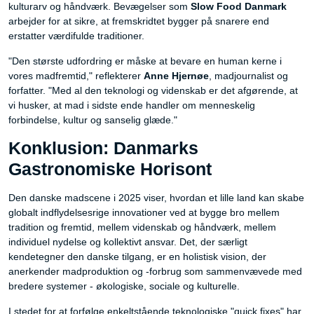
kulturarv og håndværk. Bevægelser som
Slow Food Danmark
arbejder for at sikre, at fremskridtet bygger på snarere end
erstatter værdifulde traditioner.
"Den største udfordring er måske at bevare en human kerne i
vores madfremtid," reflekterer
Anne Hjernøe
, madjournalist og
forfatter. "Med al den teknologi og videnskab er det afgørende, at
vi husker, at mad i sidste ende handler om menneskelig
forbindelse, kultur og sanselig glæde."
Konklusion: Danmarks
Gastronomiske Horisont
Den danske madscene i 2025 viser, hvordan et lille land kan skabe
globalt indflydelsesrige innovationer ved at bygge bro mellem
tradition og fremtid, mellem videnskab og håndværk, mellem
individuel nydelse og kollektivt ansvar. Det, der særligt
kendetegner den danske tilgang, er en holistisk vision, der
anerkender madproduktion og -forbrug som sammenvævede med
bredere systemer - økologiske, sociale og kulturelle.
I stedet for at forfølge enkeltstående teknologiske "quick fixes" har