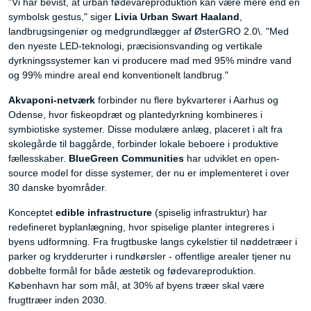
"Vi har bevist, at urban fødevareproduktion kan være mere end en
symbolsk gestus," siger
Livia Urban Swart Haaland
,
landbrugsingeniør og medgrundlægger af ØsterGRO 2.0\. "Med
den nyeste LED-teknologi, præcisionsvanding og vertikale
dyrkningssystemer kan vi producere mad med 95% mindre vand
og 99% mindre areal end konventionelt landbrug."
Akvaponi-netværk
forbinder nu flere bykvarterer i Aarhus og
Odense, hvor fiskeopdræt og plantedyrkning kombineres i
symbiotiske systemer. Disse modulære anlæg, placeret i alt fra
skolegårde til baggårde, forbinder lokale beboere i produktive
fællesskaber.
BlueGreen Communities
har udviklet en open-
source model for disse systemer, der nu er implementeret i over
30 danske byområder.
Konceptet
edible infrastructure
(spiselig infrastruktur) har
redefineret byplanlægning, hvor spiselige planter integreres i
byens udformning. Fra frugtbuske langs cykelstier til nøddetræer i
parker og krydderurter i rundkørsler - offentlige arealer tjener nu
dobbelte formål for både æstetik og fødevareproduktion.
København har som mål, at 30% af byens træer skal være
frugttræer inden 2030.