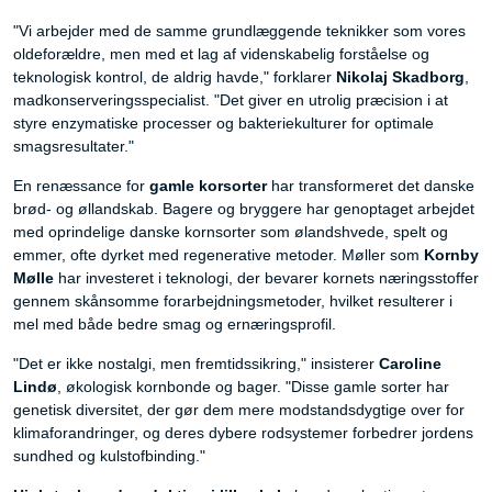
"Vi arbejder med de samme grundlæggende teknikker som vores
oldeforældre, men med et lag af videnskabelig forståelse og
teknologisk kontrol, de aldrig havde," forklarer
Nikolaj Skadborg
,
madkonserveringsspecialist. "Det giver en utrolig præcision i at
styre enzymatiske processer og bakteriekulturer for optimale
smagsresultater."
En renæssance for
gamle korsorter
har transformeret det danske
brød- og øllandskab. Bagere og bryggere har genoptaget arbejdet
med oprindelige danske kornsorter som ølandshvede, spelt og
emmer, ofte dyrket med regenerative metoder. Møller som
Kornby
Mølle
har investeret i teknologi, der bevarer kornets næringsstoffer
gennem skånsomme forarbejdningsmetoder, hvilket resulterer i
mel med både bedre smag og ernæringsprofil.
"Det er ikke nostalgi, men fremtidssikring," insisterer
Caroline
Lindø
, økologisk kornbonde og bager. "Disse gamle sorter har
genetisk diversitet, der gør dem mere modstandsdygtige over for
klimaforandringer, og deres dybere rodsystemer forbedrer jordens
sundhed og kulstofbinding."