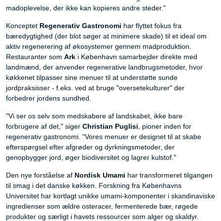
madoplevelse, der ikke kan kopieres andre steder."
Konceptet
Regenerativ Gastronomi
har flyttet fokus fra
bæredygtighed (der blot søger at minimere skade) til et ideal om
aktiv regenerering af økosystemer gennem madproduktion.
Restauranter som
Ark
i København samarbejder direkte med
landmænd, der anvender regenerative landbrugsmetoder, hvor
køkkenet tilpasser sine menuer til at understøtte sunde
jordpraksisser - f.eks. ved at bruge "oversetekulturer" der
forbedrer jordens sundhed.
"Vi ser os selv som medskabere af landskabet, ikke bare
forbrugere af det," siger
Christian Puglisi
, pioner inden for
regenerativ gastronomi. "Vores menuer er designet til at skabe
efterspørgsel efter afgrøder og dyrkningsmetoder, der
genopbygger jord, øger biodiversitet og lagrer kulstof."
Den nye forståelse af
Nordisk Umami
har transformeret tilgangen
til smag i det danske køkken. Forskning fra Københavns
Universitet har kortlagt unikke umami-komponenter i skandinaviske
ingredienser som ældre osteracer, fermenterede bær, røgede
produkter og særligt i havets ressourcer som alger og skaldyr.