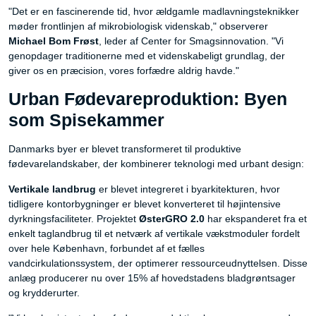
"Det er en fascinerende tid, hvor ældgamle madlavningsteknikker
møder frontlinjen af mikrobiologisk videnskab," observerer
Michael Bom Frøst
, leder af Center for Smagsinnovation. "Vi
genopdager traditionerne med et videnskabeligt grundlag, der
giver os en præcision, vores forfædre aldrig havde."
Urban Fødevareproduktion: Byen
som Spisekammer
Danmarks byer er blevet transformeret til produktive
fødevarelandskaber, der kombinerer teknologi med urbant design:
Vertikale landbrug
er blevet integreret i byarkitekturen, hvor
tidligere kontorbygninger er blevet konverteret til højintensive
dyrkningsfaciliteter. Projektet
ØsterGRO 2.0
har ekspanderet fra et
enkelt taglandbrug til et netværk af vertikale vækstmoduler fordelt
over hele København, forbundet af et fælles
vandcirkulationssystem, der optimerer ressourceudnyttelsen. Disse
anlæg producerer nu over 15% af hovedstadens bladgrøntsager
og krydderurter.