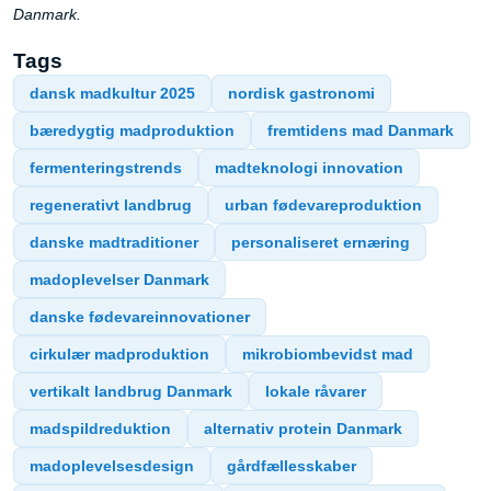
Danmark.
Tags
dansk madkultur 2025
nordisk gastronomi
bæredygtig madproduktion
fremtidens mad Danmark
fermenteringstrends
madteknologi innovation
regenerativt landbrug
urban fødevareproduktion
danske madtraditioner
personaliseret ernæring
madoplevelser Danmark
danske fødevareinnovationer
cirkulær madproduktion
mikrobiombevidst mad
vertikalt landbrug Danmark
lokale råvarer
madspildreduktion
alternativ protein Danmark
madoplevelsesdesign
gårdfællesskaber