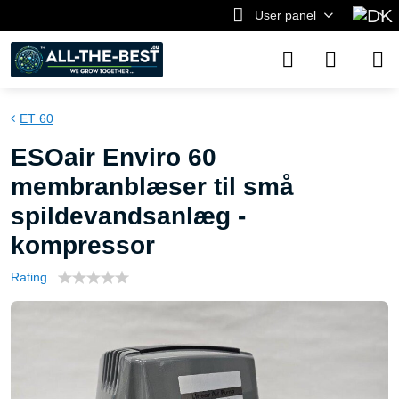
User panel
ET 60
ESOair Enviro 60
membranblæser til små
spildevandsanlæg -
kompressor
Rating