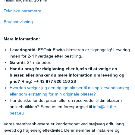
Tilslutningsmål: 18 mm
Tekniske parametre
Brugsanvisning
Mere information:
Leveringstid
: ESOair Enviro-blæseren er tilgængelig! Levering
inden for 2-4 hverdage efter bestilling.
Garanti
: 24 måneder.
Har du brug for rådgivning eller hjælp til at vælge en
blæser, eller ønsker du mere information om levering og
pris? Ring: ++ 43 677 620 150 28
Hvordan vælger jeg den rigtige blæser til mit spildevandsanlæg
eller som erstatning for min originale blæser?
Har du ikke fundet prisen eller en reservedel til din blæser i
onlinebutikken? Send os en forespørgsel til
info@all-the-
best.eu
Vores membranblæsere er kendetegnet ved støjsvag drift, lang
levetid og høj energieffektivitet. De er nemme at installere og