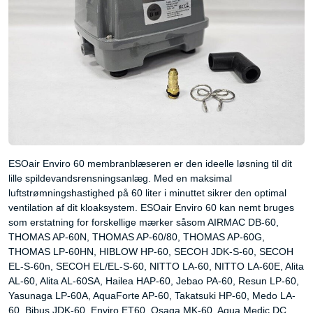
ESOair Enviro 60 membranblæseren er den ideelle løsning til dit
lille spildevandsrensningsanlæg. Med en maksimal
luftstrømningshastighed på 60 liter i minuttet sikrer den optimal
ventilation af dit kloaksystem. ESOair Enviro 60 kan nemt bruges
som erstatning for forskellige mærker såsom AIRMAC DB-60,
THOMAS AP-60N, THOMAS AP-60/80, THOMAS AP-60G,
THOMAS LP-60HN, HIBLOW HP-60, SECOH JDK-S-60, SECOH
EL-S-60n, SECOH EL/EL-S-60, NITTO LA-60, NITTO LA-60E, Alita
AL-60, Alita AL-60SA, Hailea HAP-60, Jebao PA-60, Resun LP-60,
Yasunaga LP-60A, AquaForte AP-60, Takatsuki HP-60, Medo LA-
60, Bibus JDK-60, Enviro ET60, Osaga MK-60, Aqua Medic DC