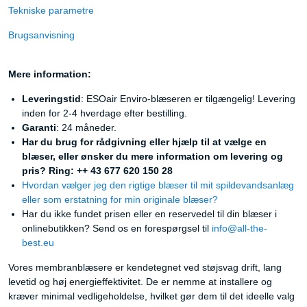
Tekniske parametre
Brugsanvisning
Mere information:
Leveringstid
: ESOair Enviro-blæseren er tilgængelig! Levering
inden for 2-4 hverdage efter bestilling.
Garanti
: 24 måneder.
Har du brug for rådgivning eller hjælp til at vælge en
blæser, eller ønsker du mere information om levering og
pris? Ring: ++ 43 677 620 150 28
Hvordan vælger jeg den rigtige blæser til mit spildevandsanlæg
eller som erstatning for min originale blæser?
Har du ikke fundet prisen eller en reservedel til din blæser i
onlinebutikken? Send os en forespørgsel til
info@all-the-
best.eu
Vores membranblæsere er kendetegnet ved støjsvag drift, lang
levetid og høj energieffektivitet. De er nemme at installere og
kræver minimal vedligeholdelse, hvilket gør dem til det ideelle valg