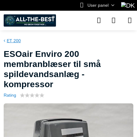
User panel
ET 200
ESOair Enviro 200
membranblæser til små
spildevandsanlæg -
kompressor
Rating