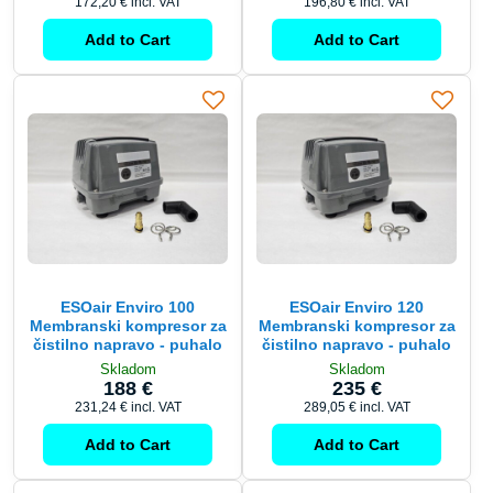
172,20 €
incl. VAT
196,80 €
incl. VAT
Add to Cart
Add to Cart
ESOair Enviro 100
ESOair Enviro 120
Membranski kompresor za
Membranski kompresor za
čistilno napravo - puhalo
čistilno napravo - puhalo
Skladom
Skladom
188 €
235 €
231,24 €
incl. VAT
289,05 €
incl. VAT
Add to Cart
Add to Cart