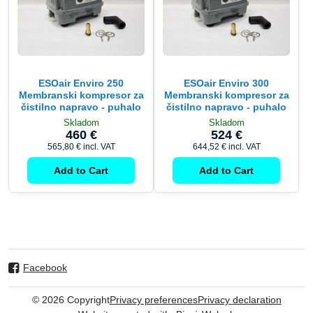
ESOair Enviro 250
ESOair Enviro 300
Membranski kompresor za
Membranski kompresor za
čistilno napravo - puhalo
čistilno napravo - puhalo
Skladom
Skladom
460 €
524 €
565,80 €
incl. VAT
644,52 €
incl. VAT
Add to Cart
Add to Cart
Facebook
©
2026
Copyright
Privacy preferences
Privacy declaration