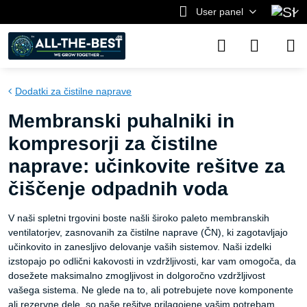
User panel
Dodatki za čistilne naprave
Membranski puhalniki in
kompresorji za čistilne
naprave: učinkovite rešitve za
čiščenje odpadnih voda
V naši spletni trgovini boste našli široko paleto membranskih
ventilatorjev, zasnovanih za čistilne naprave (ČN), ki zagotavljajo
učinkovito in zanesljivo delovanje vaših sistemov. Naši izdelki
izstopajo po odlični kakovosti in vzdržljivosti, kar vam omogoča, da
dosežete maksimalno zmogljivost in dolgoročno vzdržljivost
vašega sistema. Ne glede na to, ali potrebujete nove komponente
ali rezervne dele, so naše rešitve prilagojene vašim potrebam.