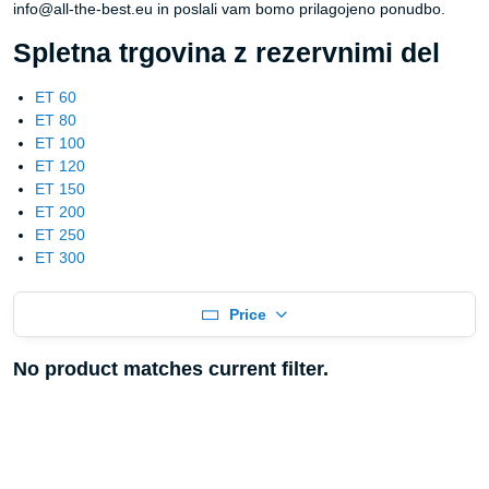
info@all-the-best.eu in poslali vam bomo prilagojeno ponudbo.
Spletna trgovina z rezervnimi del
ET 60
ET 80
ET 100
ET 120
ET 150
ET 200
ET 250
ET 300
Price