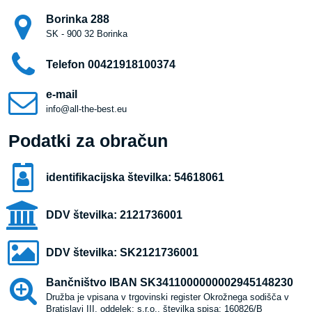
Borinka 288
SK - 900 32 Borinka
Telefon 00421918100374
e-mail
info@all-the-best.eu
Podatki za obračun
identifikacijska številka: 54618061
DDV številka: 2121736001
DDV številka: SK2121736001
Bančništvo IBAN SK3411000000002945148230
Družba je vpisana v trgovinski register Okrožnega sodišča v
Bratislavi III, oddelek: s.r.o., številka spisa: 160826/B