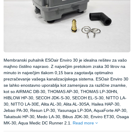
Membranski puhalnik ESOair Enviro 30 je idealna rešitev za vašo
majhno čistilno napravo. Z največjim pretokom zraka 30 litrov na
minuto in največjim tlakom 0,15 bara zagotavlja optimalno
prezračevanje vašega kanalizacijskega sistema. ESOair Enviro 30
se lahko enostavno uporablja kot zamenjava za različne znamke,
kot so AIRMAC DB-30, THOMAS AP-30, THOMAS LP-30HN,
HIBLOW HP-30, SECOH JDK-S-30, SECOH EL-S-30, NITTO LA-
30, NITTO LA-30E, Alita AL-30, Alita AL-30SA, Hailea HAP-30,
Jebao PA-30, Resun LP-30, Yasunaga LP-30A, AquaForte AP-30,
Takatsuki HP-30, Medo LA-30, Bibus JDK-30, Enviro ET30, Osaga
MK-30, Aqua Medic DC Runner 2.1.
Read more