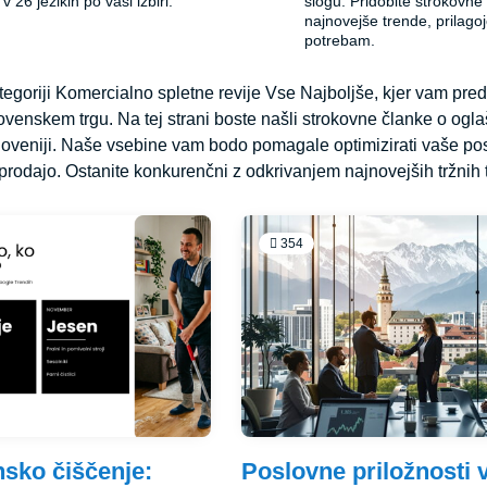
v 26 jezikih po vaši izbiri.
slogu. Pridobite strokovne
najnovejše trende, prilago
potrebam.
tegoriji Komercialno spletne revije Vse Najboljše, kjer vam pr
venskem trgu. Na tej strani boste našli strokovne članke o oglaš
Sloveniji. Naše vsebine vam bodo pomagale optimizirati vaše 
prodajo. Ostanite konkurenčni z odkrivanjem najnovejših tržnih t
354
sko čiščenje:
Poslovne priložnosti 