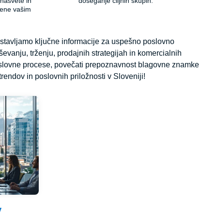
 nasvete in
doseganje ciljnih skupin.
jene vašim
edstavljamo ključne informacije za uspešno poslovno
evanju, trženju, prodajnih strategijah in komercialnih
poslovne procese, povečati prepoznavnost blagovne znamke
rendov in poslovnih priložnosti v Sloveniji!
v