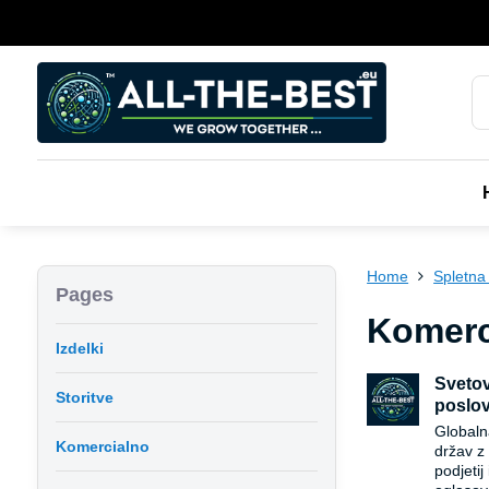
Home
Spletna 
Pages
Komerci
Izdelki
Svetov
Storitve
poslov
Globaln
Komercialno
držav z 
podjetij