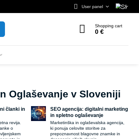
User panel
Shopping cart
0 €
in Oglaševanje v Sloveniji
ni članki in
SEO agencija: digitalni marketing
in spletno oglaševanje
tna revija.
Marketinška in oglaševalska agencija,
lanke o
ki ponuja celovite storitve za
življenjskem
prepoznavnost blagovne znamke in