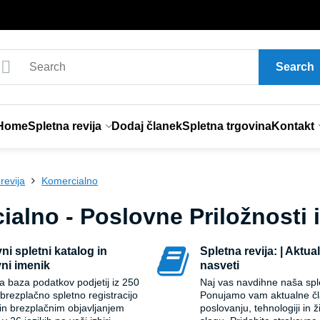
Search
Home
Spletna revija
Dodaj članek
Spletna trgovina
Kontakt
revija
Komercialno
alno - Poslovne Priložnosti 
ni spletni katalog in
Spletna revija: | Aktual
ni imenik
nasveti
a baza podatkov podjetij iz 250
Naj vas navdihne naša sple
brezplačno spletno registracijo
Ponujamo vam aktualne č
 in brezplačnim objavljanjem
poslovanju, tehnologiji in 