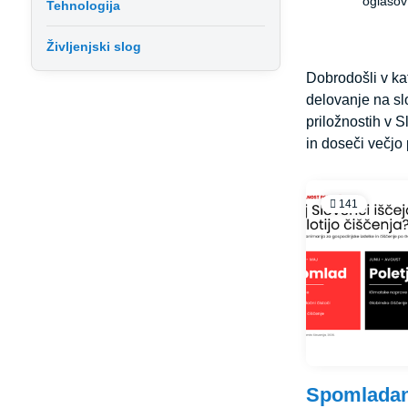
oglasov 
Tehnologija
Življenjski slog
Dobrodošli v ka
delovanje na slo
priložnostih v 
in doseči večjo 
141
Spomladan