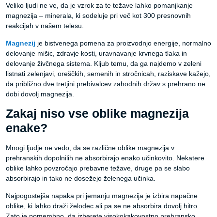
Veliko ljudi ne ve, da je vzrok za te težave lahko pomanjkanje
magnezija – minerala, ki sodeluje pri več kot 300 presnovnih
reakcijah v našem telesu.
Magnezij
je bistvenega pomena za proizvodnjo energije, normalno
delovanje mišic, zdravje kosti, uravnavanje krvnega tlaka in
delovanje živčnega sistema. Kljub temu, da ga najdemo v zeleni
listnati zelenjavi, oreščkih, semenih in stročnicah, raziskave kažejo,
da približno dve tretjini prebivalcev zahodnih držav s prehrano ne
dobi dovolj magnezija.
Zakaj niso vse oblike magnezija
enake?
Mnogi ljudje ne vedo, da se različne oblike magnezija v
prehranskih dopolnilih ne absorbirajo enako učinkovito. Nekatere
oblike lahko povzročajo prebavne težave, druge pa se slabo
absorbirajo in tako ne dosežejo želenega učinka.
Najpogostejša napaka pri jemanju magnezija je izbira napačne
oblike, ki lahko draži želodec ali pa se ne absorbira dovolj hitro.
Zato je pomembno, da izberete visokokakovostno prehransko