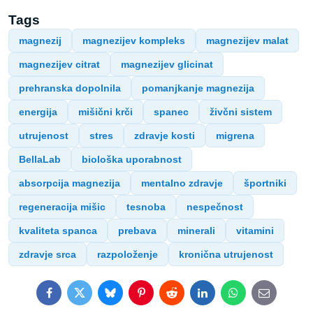
Tags
magnezij
magnezijev kompleks
magnezijev malat
magnezijev citrat
magnezijev glicinat
prehranska dopolnila
pomanjkanje magnezija
energija
mišični krči
spanec
živčni sistem
utrujenost
stres
zdravje kosti
migrena
BellaLab
biološka uporabnost
absorpcija magnezija
mentalno zdravje
športniki
regeneracija mišic
tesnoba
nespečnost
kvaliteta spanca
prebava
minerali
vitamini
zdravje srca
razpoloženje
kronična utrujenost
Facebook
Twitter
Bluesky
Pinterest
Reddit
LinkedIn
WhatsApp
E-
mail