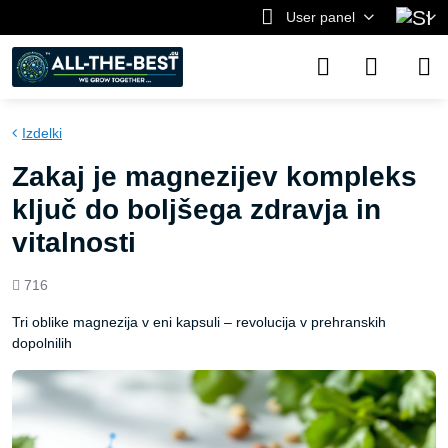
User panel
Izdelki
Zakaj je magnezijev kompleks
ključ do boljšega zdravja in
vitalnosti
Views
716
count
Tri oblike magnezija v eni kapsuli – revolucija v prehranskih
dopolnilih