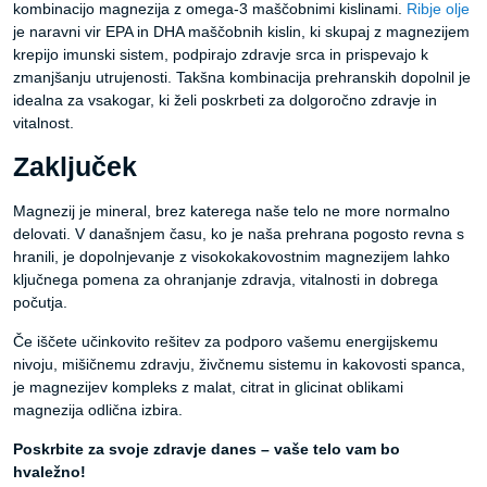
kombinacijo magnezija z omega-3 maščobnimi kislinami.
Ribje olje
je naravni vir EPA in DHA maščobnih kislin, ki skupaj z magnezijem
krepijo imunski sistem, podpirajo zdravje srca in prispevajo k
zmanjšanju utrujenosti. Takšna kombinacija prehranskih dopolnil je
idealna za vsakogar, ki želi poskrbeti za dolgoročno zdravje in
vitalnost.
Zaključek
Magnezij je mineral, brez katerega naše telo ne more normalno
delovati. V današnjem času, ko je naša prehrana pogosto revna s
hranili, je dopolnjevanje z visokokakovostnim magnezijem lahko
ključnega pomena za ohranjanje zdravja, vitalnosti in dobrega
počutja.
Če iščete učinkovito rešitev za podporo vašemu energijskemu
nivoju, mišičnemu zdravju, živčnemu sistemu in kakovosti spanca,
je magnezijev kompleks z malat, citrat in glicinat oblikami
magnezija odlična izbira.
Poskrbite za svoje zdravje danes – vaše telo vam bo
hvaležno!