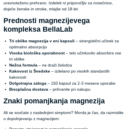
uravnoteženo prehrano. Izdelek ni priporočljiv za nosečnice,
doječe ženske in otroke, mlajše od 18 let.
Prednosti magnezijevega
kompleksa BellaLab
Tri oblike magnezija v eni kapsuli
– sinergistični učinek za
optimalno absorpcijo
Visoka biološka uporabnost
– telo učinkovito absorbira vse
tri oblike
Nežna formula
– ne draži želodca
Kakovost iz Švedske
– izdelano po visokih standardih
kakovosti
Dolgotrajna zaloga
– 150 kapsul za 2-3 mesece uporabe
Brezplačna dostava
– prihranite pri nakupu
Znaki pomanjkanja magnezija
Ali se soočate z naslednjimi simptomi? Morda je čas, da razmislite
o dopolnjevanju z magnezijem: