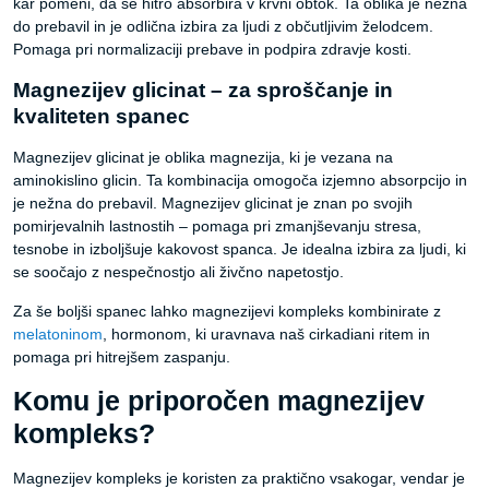
kar pomeni, da se hitro absorbira v krvni obtok. Ta oblika je nežna
do prebavil in je odlična izbira za ljudi z občutljivim želodcem.
Pomaga pri normalizaciji prebave in podpira zdravje kosti.
Magnezijev glicinat – za sproščanje in
kvaliteten spanec
Magnezijev glicinat je oblika magnezija, ki je vezana na
aminokislino glicin. Ta kombinacija omogoča izjemno absorpcijo in
je nežna do prebavil. Magnezijev glicinat je znan po svojih
pomirjevalnih lastnostih – pomaga pri zmanjševanju stresa,
tesnobe in izboljšuje kakovost spanca. Je idealna izbira za ljudi, ki
se soočajo z nespečnostjo ali živčno napetostjo.
Za še boljši spanec lahko magnezijevi kompleks kombinirate z
melatoninom
, hormonom, ki uravnava naš cirkadiani ritem in
pomaga pri hitrejšem zaspanju.
Komu je priporočen magnezijev
kompleks?
Magnezijev kompleks je koristen za praktično vsakogar, vendar je