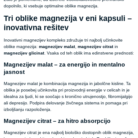
dopolnilo, ki vsebuje optimalne oblike magnezija.
Tri oblike magnezija v eni kapsuli –
inovativna rešitev
Inovativni magnezijev kompleks združuje tri najbolj učinkovite
oblike magnezija:
magnezijev malat
,
magnezijev citrat
in
magnezijev glicinat
. Vsaka od teh oblik ima edinstvene prednosti:
Magnezijev malat – za energijo in mentalno
jasnost
Magnezijev malat je kombinacija magnezija in jabolčne kisline. Ta
oblika je posebej učinkovita pri proizvodnji energije v celicah in je
idealna za ljudi, ki se soočajo s kronično utrujenostjo, fibromijalgijo
ali depresijo. Podpira delovanje živčnega sistema in pomaga pri
izboljšanju razpoloženja.
Magnezijev citrat – za hitro absorpcijo
Magnezijev citrat je ena najbolj biološko dostopnih oblik magnezija,