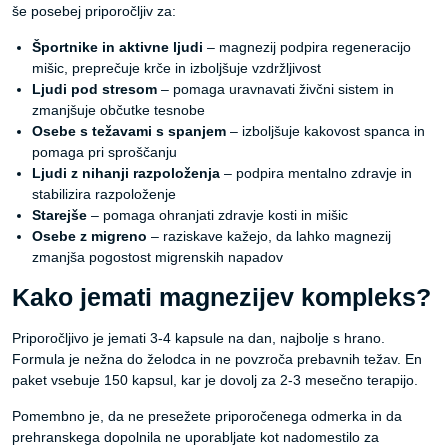
še posebej priporočljiv za:
Športnike in aktivne ljudi
– magnezij podpira regeneracijo
mišic, preprečuje krče in izboljšuje vzdržljivost
Ljudi pod stresom
– pomaga uravnavati živčni sistem in
zmanjšuje občutke tesnobe
Osebe s težavami s spanjem
– izboljšuje kakovost spanca in
pomaga pri sproščanju
Ljudi z nihanji razpoloženja
– podpira mentalno zdravje in
stabilizira razpoloženje
Starejše
– pomaga ohranjati zdravje kosti in mišic
Osebe z migreno
– raziskave kažejo, da lahko magnezij
zmanjša pogostost migrenskih napadov
Kako jemati magnezijev kompleks?
Priporočljivo je jemati 3-4 kapsule na dan, najbolje s hrano.
Formula je nežna do želodca in ne povzroča prebavnih težav. En
paket vsebuje 150 kapsul, kar je dovolj za 2-3 mesečno terapijo.
Pomembno je, da ne presežete priporočenega odmerka in da
prehranskega dopolnila ne uporabljate kot nadomestilo za