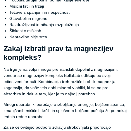
Pogosta utrujenost in pomanjkanje energije
Mišični krči in trzaji
Težave s spanjem in nespečnost
Glavoboli in migrene
Razdražljivost in nihanja razpoloženja
Šibkost v mišicah
Nepravilno bitje srca
Zakaj izbrati prav ta magnezijev
kompleks?
Na trgu je na voljo mnogo prehranskih dopolnil z magnezijem,
vendar se magnezijev kompleks BellaLab odlikuje po svoji
edinstveni formuli. Kombinacija treh različnih oblik magnezija
zagotavlja, da vaše telo dobi mineral v obliki, ki se najprej
absorbira in deluje tam, kjer je to najbolj potrebno.
Mnogi uporabniki poročajo o izboljšanju energije, boljšem spancu,
zmanjšanih mišičnih krčih in splošnem boljšem počutju že po nekaj
tednih redne uporabe.
Za še celovitejšo podporo zdravju strokovnjaki priporočajo