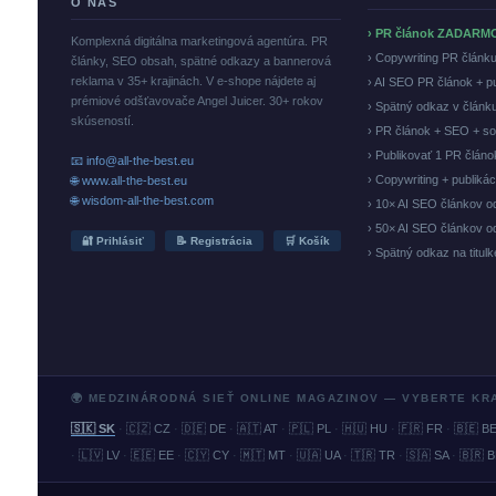
O NÁS
› PR článok ZADARM
Komplexná digitálna marketingová agentúra. PR
› Copywriting PR článk
články, SEO obsah, spätné odkazy a bannerová
reklama v 35+ krajinách. V e-shope nájdete aj
› AI SEO PR článok + p
prémiové odšťavovače Angel Juicer. 30+ rokov
› Spätný odkaz v článk
skúseností.
› PR článok + SEO + so
› Publikovať 1 PR člán
📧 info@all-the-best.eu
› Copywriting + publiká
🌐 www.all-the-best.eu
🌐 wisdom-all-the-best.com
› 10× AI SEO článkov o
› 50× AI SEO článkov o
🔐 Prihlásiť
📝 Registrácia
🛒 Košík
› Spätný odkaz na titul
🌍 MEDZINÁRODNÁ SIEŤ ONLINE MAGAZINOV — VYBERTE KR
🇸🇰 SK
·
🇨🇿 CZ
·
🇩🇪 DE
·
🇦🇹 AT
·
🇵🇱 PL
·
🇭🇺 HU
·
🇫🇷 FR
·
🇧🇪 B
·
🇱🇻 LV
·
🇪🇪 EE
·
🇨🇾 CY
·
🇲🇹 MT
·
🇺🇦 UA
·
🇹🇷 TR
·
🇸🇦 SA
·
🇧🇷 