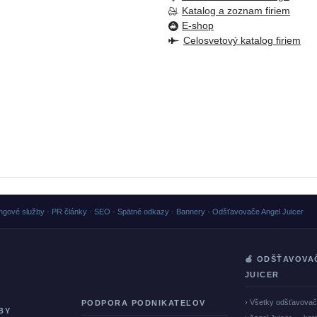
Katalog a zoznam firiem
E-shop
Celosvetový katalog firiem
ngové služby · PR články · SEO · Spätné odkazy · Bannery · Odšťavovače Angel Juicer
🍏 ODŠŤAVOVA
JUICER
› Všetky odšťavova
PODPORA PODNIKATEĽOV
BY