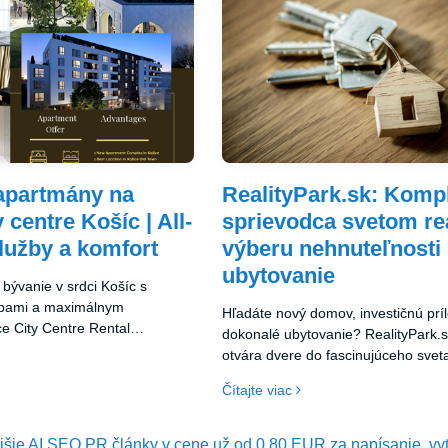
apartmány na
RealityPark.sk: Komp
centre Košíc | All-
sprievodca svetom rea
služby a komfort
výberu nehnuteľnosti
ubytovanie
bývanie v srdci Košíc s
žbami a maximálnym
Hľadáte nový domov, investičnú príl
e City Centre Rental
dokonalé ubytovanie? RealityPark.
a jedinečnú kombináciu
otvára dvere do fascinujúceho sveta
a hotelových služieb v
nájdete tisíce inzerátov na nehnuteľ
Čítajte viac
lokalite mesta.
ubytovanie z celého Slovenska.
ejšie AI SEO PR články v cene už od 0,80 EUR za napísanie, vy