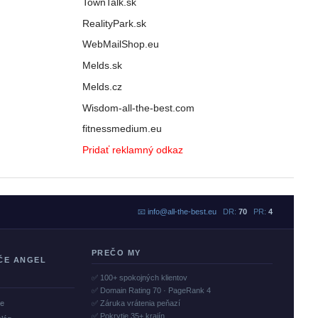
TownTalk.sk
RealityPark.sk
WebMailShop.eu
Melds.sk
Melds.cz
Wisdom-all-the-best.com
fitnessmedium.eu
Pridať reklamný odkaz
📧
info@all-the-best.eu
DR:
70
PR:
4
PREČO MY
ČE ANGEL
✅ 100+ spokojných klientov
✅ Domain Rating 70 · PageRank 4
če
✅ Záruka vrátenia peňazí
✅ Pokrytie 35+ krajín