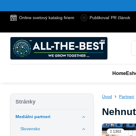
Online svetový katalog firiem
Publikovať PR článok
Home
Esh
Úvod
Partneri
Stránky
Nehnute
Mediálni partneri
Slovensko
1302