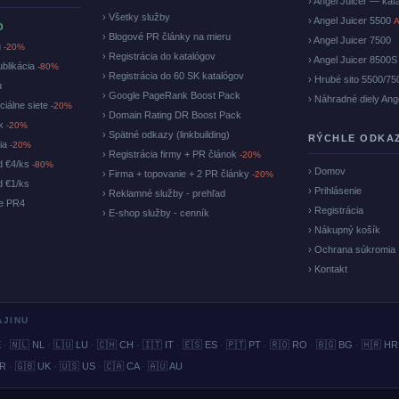
› Angel Juicer — kat
› Všetky služby
› Angel Juicer 5500
A
O
› Blogové PR články na mieru
› Angel Juicer 7500
u
-20%
› Registrácia do katalógov
› Angel Juicer 8500S
ublikácia
-80%
› Registrácia do 60 SK katalógov
› Hrubé sito 5500/75
u
› Google PageRank Boost Pack
› Náhradné diely Ang
ciálne siete
-20%
› Domain Rating DR Boost Pack
ok
-20%
› Spätné odkazy (linkbuilding)
RÝCHLE ODKA
cia
-20%
› Registrácia firmy + PR článok
-20%
d €4/ks
-80%
› Domov
› Firma + topovanie + 2 PR články
-20%
d €1/ks
› Prihlásenie
› Reklamné služby - prehľad
ke PR4
› Registrácia
› E-shop služby - cenník
› Nákupný košík
› Ochrana súkromia
› Kontakt
AJINU
E
·
🇳🇱 NL
·
🇱🇺 LU
·
🇨🇭 CH
·
🇮🇹 IT
·
🇪🇸 ES
·
🇵🇹 PT
·
🇷🇴 RO
·
🇧🇬 BG
·
🇭🇷 HR
BR
·
🇬🇧 UK
·
🇺🇸 US
·
🇨🇦 CA
·
🇦🇺 AU