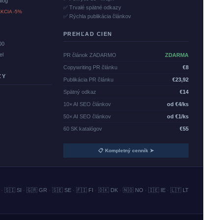
alóg
✅ Trvalé spätné odkazy
KCIA -5%
✅ Rýchla publikácia článkov
PREHĽAD CIEN
00
el
PR článok ZADARMO
ZDARMA
Copywriting PR článku
€8
ZY
Publikácia PR článku
€23,92
Spätný odkaz
€14
10× AI SEO článkov
od €4/ks
50× AI SEO článkov
od €1/ks
60 SK katalógov
€55
📋 Kompletný cenník ➤
·
🇸🇮 SI
·
🇬🇷 GR
·
🇸🇪 SE
·
🇫🇮 FI
·
🇩🇰 DK
·
🇳🇴 NO
·
🇮🇪 IE
·
🇱🇹 LT