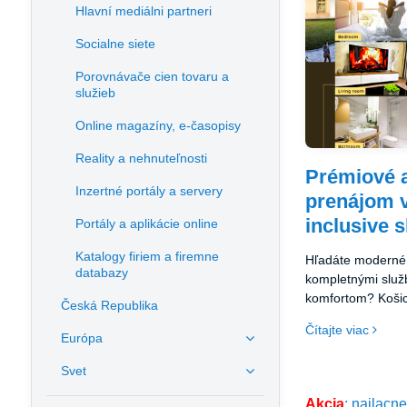
Hlavní mediálni partneri
Socialne siete
Porovnávače cien tovaru a
služieb
Online magazíny, e-časopisy
Reality a nehnuteľnosti
Prémiové 
Inzertné portály a servery
prenájom v 
inclusive 
Portály a aplikácie online
Katalogy firiem a firemne
Hľadáte moderné 
databazy
kompletnými slu
komfortom? Košic
Česká Republika
Apartments ponúk
Čítajte viac
pohodlia domova 
Európa
najatraktívnejšej 
Svet
Akcia
: najlacn