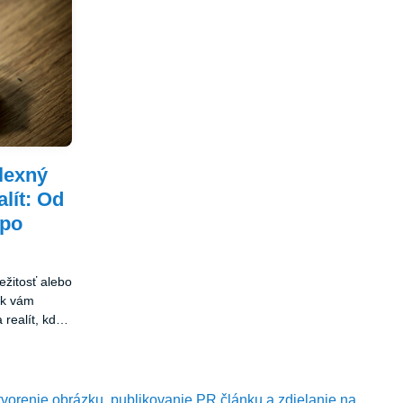
lexný
lít: Od
 po
ežitosť alebo
sk vám
 realít, kde
nosti a
tvorenie obrázku, publikovanie PR článku a zdielanie na