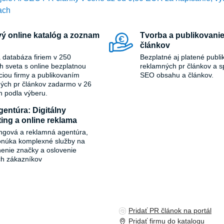
ach
ý online katalóg a zoznam
Tvorba a publikovanie
článkov
 databáza firiem v 250
Bezplatné aj platené publi
ch sveta s online bezplatnou
reklamných pr článkov a s
áciou firmy a publikovaním
SEO obsahu a článkov.
ých pr článkov zadarmo v 26
h podla výberu.
entúra: Digitálny
ing a online reklama
ngová a reklamná agentúra,
onúka komplexné služby na
ľnenie značky a oslovenie
ch zákazníkov
Pridať PR článok na portál
Pridať firmu do katalogu