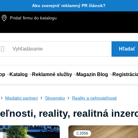
Ako zverejniť reklamný PR článok?
Pridať firmu do katalogu
Hľadať
op
Katalog
Reklamné služby
Magazin Blog
Registráci
Mediálni partneri
Slovensko
Reality a nehnuteľnosti
ľnosti, reality, realitná inzer
2056