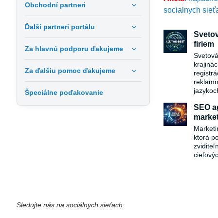
Obchodní partneri
socialnych sieť
Ďalší partneri portálu
Svetov
firiem
Za hlavnú podporu ďakujeme
Svetová
krajiná
Za ďalšiu pomoc ďakujeme
registr
reklamn
jazykoc
Špeciálne poďakovanie
SEO ag
market
Marketi
ktorá p
zvidite
cieľový
Sledujte nás na sociálnych sieťach: