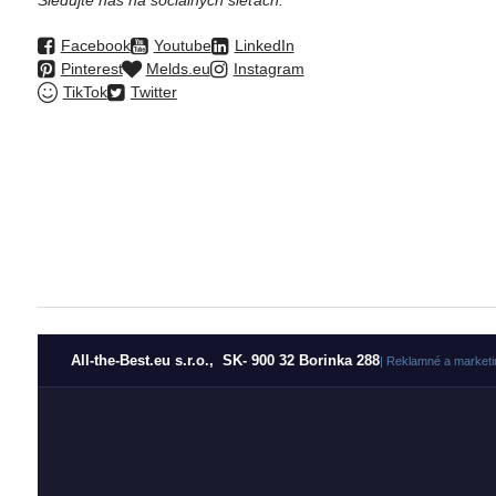
Sledujte nás na sociálnych sieťach:
Facebook
Youtube
LinkedIn
Pinterest
Melds.eu
Instagram
TikTok
Twitter
All-the-Best.eu s.r.o., SK- 900 32 Borinka 288
| Reklamné a marketi