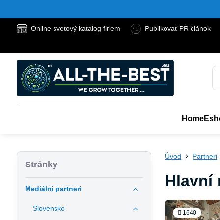
Online svetový katalog firiem
Publikovať PR článok
Home
Esh
Úvod
Partneri
Stránky
Hlavní 
Mediálni partneri
Slovensko
1640