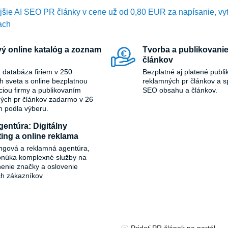
ajiny v zahraničí
ejšie AI SEO PR články v cene už od 0,80 EUR za napísanie, vy
ach
ý online katalóg a zoznam
Tvorba a publikovanie
článkov
 databáza firiem v 250
Bezplatné aj platené publi
ch sveta s online bezplatnou
reklamných pr článkov a s
áciou firmy a publikovaním
SEO obsahu a článkov.
ých pr článkov zadarmo v 26
h podla výberu.
entúra: Digitálny
ing a online reklama
ngová a reklamná agentúra,
onúka komplexné služby na
ľnenie značky a oslovenie
ch zákazníkov