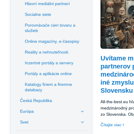
Hlavní mediálni partneri
Socialne siete
Porovnávače cien tovaru a
služieb
Online magazíny, e-časopisy
Reality a nehnuteľnosti
Uvítame m
Inzertné portály a servery
partnerov 
medzinárod
Portály a aplikácie online
iné zmyslu
Katalogy firiem a firemne
Slovensku 
databazy
Česká Republika
All-the-best.eu h
medzinárodný proj
Európa
zo Slovenska. Ob
Slovenska, kultúr
Svet
Čítajte viac
špecialít. Pozýva
sa do iniciatívy.