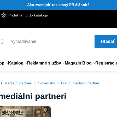
Ako zverejniť reklamný PR článok?
Pridať firmu do katalogu
Hľadať
op
Katalog
Reklamné služby
Magazin Blog
Registráci
Mediálni partneri
Slovensko
Hlavní mediálni partneri
mediálni partneri