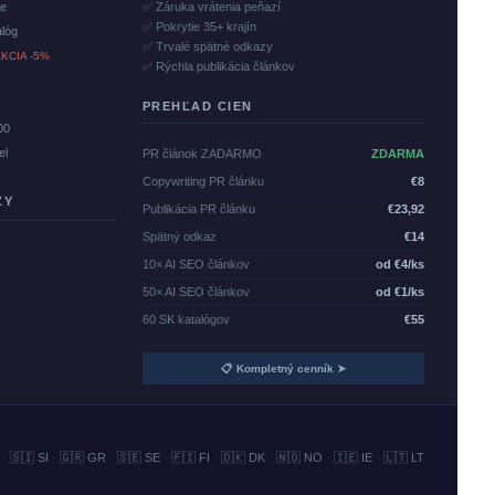
če
✅ Záruka vrátenia peňazí
✅ Pokrytie 35+ krajín
alóg
✅ Trvalé spätné odkazy
KCIA -5%
✅ Rýchla publikácia článkov
PREHĽAD CIEN
00
el
PR článok ZADARMO
ZDARMA
Copywriting PR článku
€8
ZY
Publikácia PR článku
€23,92
Spätný odkaz
€14
10× AI SEO článkov
od €4/ks
50× AI SEO článkov
od €1/ks
60 SK katalógov
€55
📋 Kompletný cenník ➤
·
🇸🇮 SI
·
🇬🇷 GR
·
🇸🇪 SE
·
🇫🇮 FI
·
🇩🇰 DK
·
🇳🇴 NO
·
🇮🇪 IE
·
🇱🇹 LT