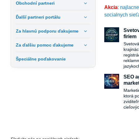
Obchodní partneri
pozitívny obraz kr
Akcia
: najlacn
socialnych sieť
Ďalší partneri portálu
Svetov
Za hlavnú podporu ďakujeme
firiem
Svetová
Za ďalšiu pomoc ďakujeme
krajiná
registr
Špeciálne poďakovanie
reklamn
jazykoc
SEO ag
market
Marketi
ktorá p
zvidite
cieľový