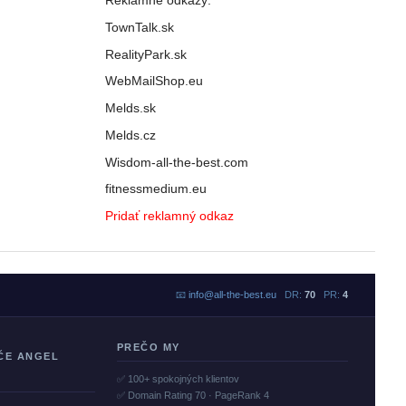
Reklamné odkazy:
TownTalk.sk
RealityPark.sk
WebMailShop.eu
Melds.sk
Melds.cz
Wisdom-all-the-best.com
fitnessmedium.eu
Pridať reklamný odkaz
📧
info@all-the-best.eu
DR:
70
PR:
4
PREČO MY
ČE ANGEL
✅ 100+ spokojných klientov
✅ Domain Rating 70 · PageRank 4