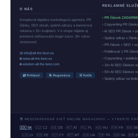
REKLAMNÉ SLUŽ
O NÁS
› PR článok ZADARM
Komplexná digitálna marketingová agentúra. PR
› Copywriting PR článk
články, SEO obsah, spätné odkazy a bannerová
reklama v 35+ krajinách. V e-shope nájdete aj
› AI SEO PR článok + p
prémiové odšťavovače Angel Juicer. 30+ rokov
› Spätný odkaz v článk
skúseností.
› PR článok + SEO + so
› Publikovať 1 PR člán
📧 info@all-the-best.eu
› Copywriting + publiká
🌐 www.all-the-best.eu
🌐 wisdom-all-the-best.com
› 10× AI SEO článkov o
› 50× AI SEO článkov o
🔐 Prihlásiť
📝 Registrácia
🛒 Košík
› Spätný odkaz na titul
🌍 MEDZINÁRODNÁ SIEŤ ONLINE MAGAZINOV — VYBERTE KR
🇸🇰 SK
·
🇨🇿 CZ
·
🇩🇪 DE
·
🇦🇹 AT
·
🇵🇱 PL
·
🇭🇺 HU
·
🇫🇷 FR
·
🇧🇪 B
·
🇱🇻 LV
·
🇪🇪 EE
·
🇨🇾 CY
·
🇲🇹 MT
·
🇺🇦 UA
·
🇹🇷 TR
·
🇸🇦 SA
·
🇧🇷 