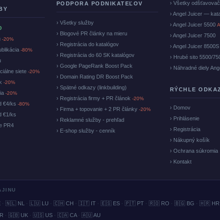
› Všetky odšťavova
PODPORA PODNIKATEĽOV
BY
› Angel Juicer — kat
› Všetky služby
› Angel Juicer 5500
A
O
› Blogové PR články na mieru
› Angel Juicer 7500
u
-20%
› Registrácia do katalógov
› Angel Juicer 8500S
ublikácia
-80%
› Registrácia do 60 SK katalógov
› Hrubé sito 5500/75
u
› Google PageRank Boost Pack
› Náhradné diely Ang
ciálne siete
-20%
› Domain Rating DR Boost Pack
ok
-20%
› Spätné odkazy (linkbuilding)
RÝCHLE ODKA
cia
-20%
› Registrácia firmy + PR článok
-20%
d €4/ks
-80%
› Domov
› Firma + topovanie + 2 PR články
-20%
d €1/ks
› Prihlásenie
› Reklamné služby - prehľad
ke PR4
› Registrácia
› E-shop služby - cenník
› Nákupný košík
› Ochrana súkromia
› Kontakt
AJINU
E
·
🇳🇱 NL
·
🇱🇺 LU
·
🇨🇭 CH
·
🇮🇹 IT
·
🇪🇸 ES
·
🇵🇹 PT
·
🇷🇴 RO
·
🇧🇬 BG
·
🇭🇷 HR
BR
·
🇬🇧 UK
·
🇺🇸 US
·
🇨🇦 CA
·
🇦🇺 AU