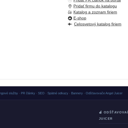
Pridať PR článok na portál
Pridať firmu do katalogu
Katalog a zoznam firiem
E-shop
Celosvetový katalog firiem
ngové služby · PR články · SEO · Spätné odkazy · Bannery · Odšťavovače Angel Juicer
🍏 ODŠŤAVOVA
JUICER