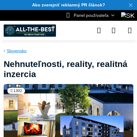
✕
Ako zverejniť reklamný PR článok?
Panel používateľa
Slovensko
Nehnuteľnosti, reality, realitná
inzercia
1302