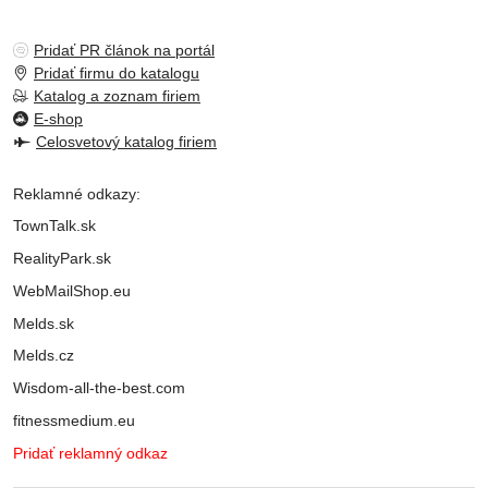
Pridať PR článok na portál
Pridať firmu do katalogu
Katalog a zoznam firiem
E-shop
Celosvetový katalog firiem
Reklamné odkazy:
TownTalk.sk
RealityPark.sk
WebMailShop.eu
Melds.sk
Melds.cz
Wisdom-all-the-best.com
fitnessmedium.eu
Pridať reklamný odkaz