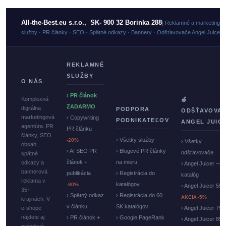
All-the-Best.eu s.r.o., SK- 900 32 Borinka 288
| Reklamné a marketingo
služby · PR články · SEO · Spätné odkazy · Bannery · Odšťavovače Angel Juicer
REKLAMNÉ
SLUŽBY
O NÁS
› PR článok
Komplexná
🍏
ZADARMO
digitálna
PODPORA
ODŠŤAVOVA
marketingová
› Copywriting
PODNIKATEĽOV
ANGEL JUIC
agentúra. PR
PR článku
články, SEO
› Všetky služby
-20%
› Všetky
obsah,
› AI SEO PR
› Blogové PR články
odšťavovače
spätné
článok +
na mieru
odkazy a
› Angel Juicer —
bannerová
publikácia
› Registrácia do
katalóg
reklama v
katalógov
-80%
› Angel Juicer 550
35+
› Spätný odkaz
› Registrácia do 60
AKCIA -5%
krajinách. V
v článku
SK katalógov
e-shope
› Angel Juicer 750
nájdete aj
› PR článok +
› Google PageRank
› Angel Juicer 85
prémiové