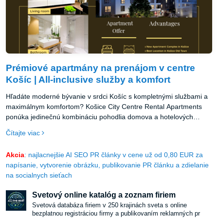
Prémiové apartmány na prenájom v centre
Košíc | All-inclusive služby a komfort
Hľadáte moderné bývanie v srdci Košíc s kompletnými službami a
maximálnym komfortom? Košice City Centre Rental Apartments
ponúka jedinečnú kombináciu pohodlia domova a hotelových
služieb v najatraktívnejšej lokalite mesta.
Čítajte viac
Akcia
: najlacnejšie AI SEO PR články v cene už od 0,80 EUR za
napísanie, vytvorenie obrázku, publikovanie PR článku a zdielanie
na socialnych sieťach
Svetový online katalóg a zoznam firiem
Svetová databáza firiem v 250 krajinách sveta s online
bezplatnou registráciou firmy a publikovaním reklamných pr