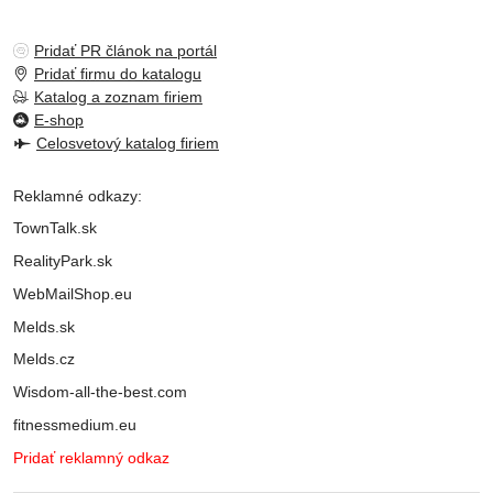
Pridať PR článok na portál
Pridať firmu do katalogu
Katalog a zoznam firiem
E-shop
Celosvetový katalog firiem
Reklamné odkazy:
TownTalk.sk
RealityPark.sk
WebMailShop.eu
Melds.sk
Melds.cz
Wisdom-all-the-best.com
fitnessmedium.eu
Pridať reklamný odkaz