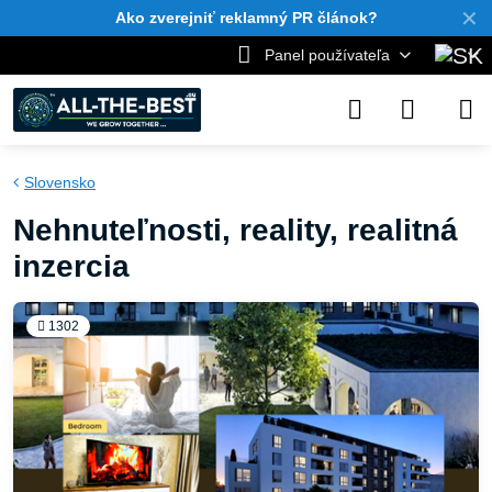
✕
Ako zverejniť reklamný PR článok?
Panel používateľa
Slovensko
Nehnuteľnosti, reality, realitná
inzercia
1302