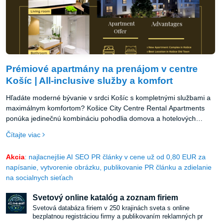
Prémiové apartmány na prenájom v centre
Košíc | All-inclusive služby a komfort
Hľadáte moderné bývanie v srdci Košíc s kompletnými službami a
maximálnym komfortom? Košice City Centre Rental Apartments
ponúka jedinečnú kombináciu pohodlia domova a hotelových
služieb v najatraktívnejšej lokalite mesta.
Čítajte viac
Akcia
: najlacnejšie AI SEO PR články v cene už od 0,80 EUR za
napísanie, vytvorenie obrázku, publikovanie PR článku a zdielanie
na socialnych sieťach
Svetový online katalóg a zoznam firiem
Svetová databáza firiem v 250 krajinách sveta s online
bezplatnou registráciou firmy a publikovaním reklamných pr