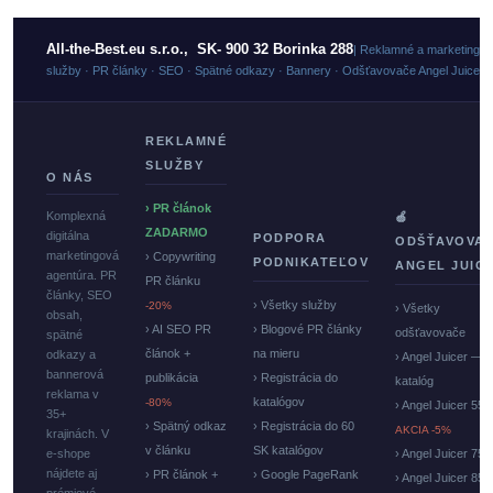
All-the-Best.eu s.r.o., SK- 900 32 Borinka 288
| Reklamné a marketingo
služby · PR články · SEO · Spätné odkazy · Bannery · Odšťavovače Angel Juicer
REKLAMNÉ
SLUŽBY
O NÁS
› PR článok
Komplexná
🍏
ZADARMO
digitálna
PODPORA
ODŠŤAVOVA
marketingová
› Copywriting
PODNIKATEĽOV
ANGEL JUIC
agentúra. PR
PR článku
články, SEO
› Všetky služby
-20%
› Všetky
obsah,
› AI SEO PR
› Blogové PR články
odšťavovače
spätné
článok +
na mieru
odkazy a
› Angel Juicer —
bannerová
publikácia
› Registrácia do
katalóg
reklama v
katalógov
-80%
› Angel Juicer 550
35+
› Spätný odkaz
› Registrácia do 60
AKCIA -5%
krajinách. V
v článku
SK katalógov
e-shope
› Angel Juicer 750
nájdete aj
› PR článok +
› Google PageRank
› Angel Juicer 85
prémiové