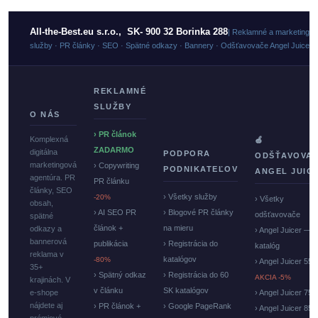
All-the-Best.eu s.r.o., SK- 900 32 Borinka 288
| Reklamné a marketingo
služby · PR články · SEO · Spätné odkazy · Bannery · Odšťavovače Angel Juicer
REKLAMNÉ
SLUŽBY
O NÁS
› PR článok
Komplexná
🍏
ZADARMO
digitálna
PODPORA
ODŠŤAVOVA
marketingová
› Copywriting
PODNIKATEĽOV
ANGEL JUIC
agentúra. PR
PR článku
články, SEO
› Všetky služby
-20%
› Všetky
obsah,
› AI SEO PR
› Blogové PR články
odšťavovače
spätné
článok +
na mieru
odkazy a
› Angel Juicer —
bannerová
publikácia
› Registrácia do
katalóg
reklama v
katalógov
-80%
› Angel Juicer 550
35+
› Spätný odkaz
› Registrácia do 60
AKCIA -5%
krajinách. V
v článku
SK katalógov
e-shope
› Angel Juicer 750
nájdete aj
› PR článok +
› Google PageRank
› Angel Juicer 85
prémiové