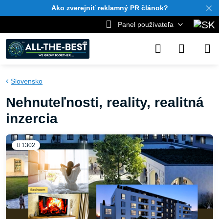
✕
Ako zverejniť reklamný PR článok?
Panel používateľa
Slovensko
Nehnuteľnosti, reality, realitná
inzercia
1302