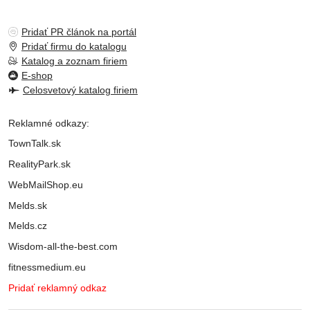
Pridať PR článok na portál
Pridať firmu do katalogu
Katalog a zoznam firiem
E-shop
Celosvetový katalog firiem
Reklamné odkazy:
TownTalk.sk
RealityPark.sk
WebMailShop.eu
Melds.sk
Melds.cz
Wisdom-all-the-best.com
fitnessmedium.eu
Pridať reklamný odkaz