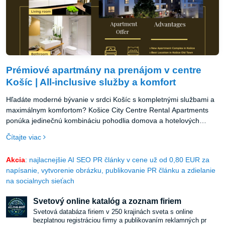
Prémiové apartmány na prenájom v centre
Košíc | All-inclusive služby a komfort
Hľadáte moderné bývanie v srdci Košíc s kompletnými službami a
maximálnym komfortom? Košice City Centre Rental Apartments
ponúka jedinečnú kombináciu pohodlia domova a hotelových
služieb v najatraktívnejšej lokalite mesta.
Čítajte viac
Akcia
: najlacnejšie AI SEO PR články v cene už od 0,80 EUR za
napísanie, vytvorenie obrázku, publikovanie PR článku a zdielanie
na socialnych sieťach
Svetový online katalóg a zoznam firiem
Svetová databáza firiem v 250 krajinách sveta s online
bezplatnou registráciou firmy a publikovaním reklamných pr