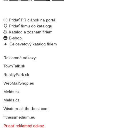
Pridať PR článok na portál
Pridať firmu do katalogu
Katalog a zoznam firiem
E-shop
Celosvetový katalog firiem
Reklamné odkazy:
TownTalk.sk
RealityPark.sk
WebMailShop.eu
Melds.sk
Melds.cz
Wisdom-all-the-best.com
fitnessmedium.eu
Pridať reklamný odkaz