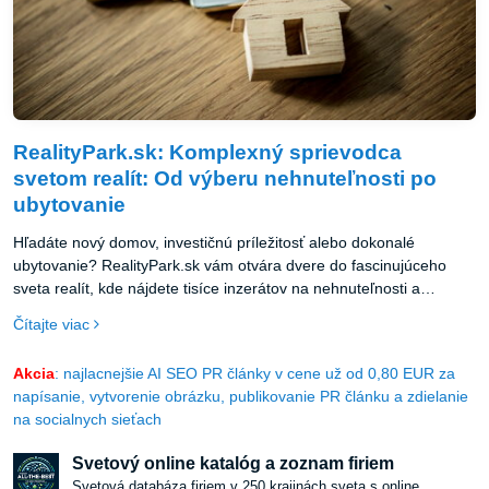
RealityPark.sk: Komplexný sprievodca
svetom realít: Od výberu nehnuteľnosti po
ubytovanie
Hľadáte nový domov, investičnú príležitosť alebo dokonalé
ubytovanie? RealityPark.sk vám otvára dvere do fascinujúceho
sveta realít, kde nájdete tisíce inzerátov na nehnuteľnosti a
ubytovanie z celého Slovenska.
Čítajte viac
Akcia
: najlacnejšie AI SEO PR články v cene už od 0,80 EUR za
napísanie, vytvorenie obrázku, publikovanie PR článku a zdielanie
na socialnych sieťach
Svetový online katalóg a zoznam firiem
Svetová databáza firiem v 250 krajinách sveta s online