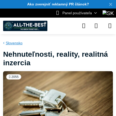
✕
Ako zverejniť reklamný PR článok?
Panel používateľa
Slovensko
Nehnuteľnosti, reality, realitná
inzercia
2055