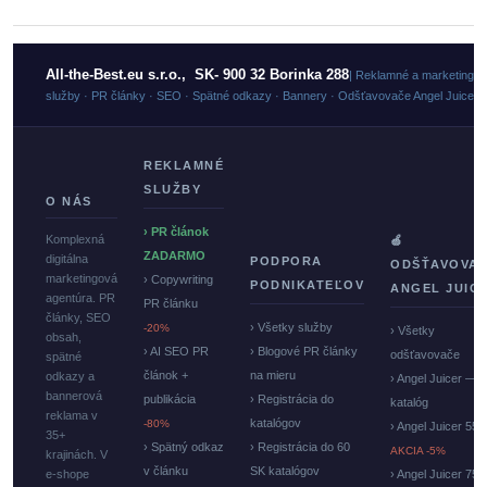
All-the-Best.eu s.r.o., SK- 900 32 Borinka 288
| Reklamné a marketingo
služby · PR články · SEO · Spätné odkazy · Bannery · Odšťavovače Angel Juicer
REKLAMNÉ
SLUŽBY
O NÁS
› PR článok
Komplexná
🍏
ZADARMO
digitálna
PODPORA
ODŠŤAVOVA
marketingová
› Copywriting
PODNIKATEĽOV
ANGEL JUIC
agentúra. PR
PR článku
články, SEO
› Všetky služby
-20%
› Všetky
obsah,
› AI SEO PR
› Blogové PR články
odšťavovače
spätné
článok +
na mieru
odkazy a
› Angel Juicer —
bannerová
publikácia
› Registrácia do
katalóg
reklama v
katalógov
-80%
› Angel Juicer 550
35+
› Spätný odkaz
› Registrácia do 60
AKCIA -5%
krajinách. V
v článku
SK katalógov
e-shope
› Angel Juicer 750