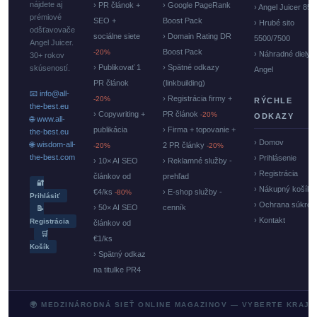
nájdete aj
› PR článok +
› Google PageRank
› Angel Juicer 85
prémiové
SEO +
Boost Pack
› Hrubé sito
odšťavovače
sociálne siete
› Domain Rating DR
5500/7500
Angel Juicer.
Boost Pack
-20%
› Náhradné diely
30+ rokov
› Publikovať 1
› Spätné odkazy
skúseností.
Angel
PR článok
(linkbuilding)
📧 info@all-
› Registrácia firmy +
-20%
RÝCHLE
the-best.eu
› Copywriting +
PR článok
-20%
ODKAZY
🌐 www.all-
publikácia
› Firma + topovanie +
the-best.eu
› Domov
🌐 wisdom-all-
2 PR články
-20%
-20%
the-best.com
› Prihlásenie
› 10× AI SEO
› Reklamné služby -
› Registrácia
článkov od
prehľad
🔐
› Nákupný košík
€4/ks
› E-shop služby -
-80%
Prihlásiť
› Ochrana súkrom
› 50× AI SEO
cenník
📝
› Kontakt
Registrácia
článkov od
🛒
€1/ks
Košík
› Spätný odkaz
na titulke PR4
🌍 MEDZINÁRODNÁ SIEŤ ONLINE MAGAZINOV — VYBERTE KRAJI