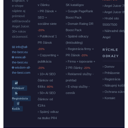
krajinách. V
v článku
SK katalógov
e-shope
› Angel Juicer 750
nájdete aj
› PR článok +
› Google PageRank
› Angel Juicer 85
prémiové
SEO +
Boost Pack
› Hrubé sito
odšťavovače
sociálne siete
› Domain Rating DR
5500/7500
Angel Juicer.
Boost Pack
-20%
› Náhradné diely
30+ rokov
› Publikovať 1
› Spätné odkazy
skúseností.
Angel
PR článok
(linkbuilding)
📧 info@all-
› Registrácia firmy +
-20%
RÝCHLE
the-best.eu
› Copywriting +
PR článok
-20%
ODKAZY
🌐 www.all-
publikácia
› Firma + topovanie +
the-best.eu
› Domov
🌐 wisdom-all-
2 PR články
-20%
-20%
the-best.com
› Prihlásenie
› 10× AI SEO
› Reklamné služby -
› Registrácia
článkov od
prehľad
🔐
› Nákupný košík
€4/ks
› E-shop služby -
-80%
Prihlásiť
› Ochrana súkrom
› 50× AI SEO
cenník
📝
› Kontakt
Registrácia
článkov od
🛒
€1/ks
Košík
› Spätný odkaz
na titulke PR4