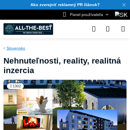
✕
Ako zverejniť reklamný PR článok?
Panel používateľa
Slovensko
Nehnuteľnosti, reality, realitná
inzercia
1302