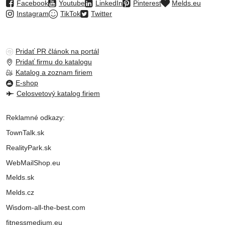
Facebook
Youtube
LinkedIn
Pinterest
Melds.eu
Instagram
TikTok
Twitter
Pridať PR článok na portál
Pridať firmu do katalogu
Katalog a zoznam firiem
E-shop
Celosvetový katalog firiem
Reklamné odkazy:
TownTalk.sk
RealityPark.sk
WebMailShop.eu
Melds.sk
Melds.cz
Wisdom-all-the-best.com
fitnessmedium.eu