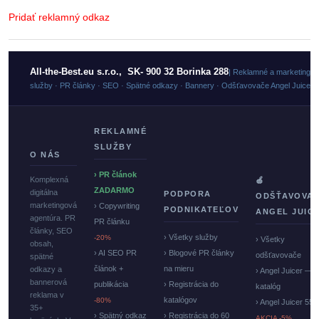
Pridať reklamný odkaz
All-the-Best.eu s.r.o., SK- 900 32 Borinka 288
| Reklamné a marketingo
služby · PR články · SEO · Spätné odkazy · Bannery · Odšťavovače Angel Juicer
REKLAMNÉ
SLUŽBY
O NÁS
› PR článok
Komplexná
🍏
ZADARMO
digitálna
PODPORA
ODŠŤAVOVA
marketingová
› Copywriting
PODNIKATEĽOV
ANGEL JUIC
agentúra. PR
PR článku
články, SEO
› Všetky služby
-20%
› Všetky
obsah,
› AI SEO PR
› Blogové PR články
odšťavovače
spätné
článok +
na mieru
odkazy a
› Angel Juicer —
bannerová
publikácia
› Registrácia do
katalóg
reklama v
katalógov
-80%
› Angel Juicer 550
35+
› Spätný odkaz
› Registrácia do 60
AKCIA -5%