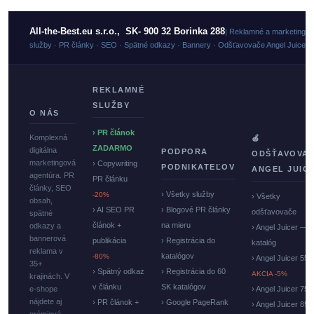
All-the-Best.eu s.r.o., SK- 900 32 Borinka 288
| Reklamné a marketingo
služby · PR články · SEO · Spätné odkazy · Bannery · Odšťavovače Angel Juicer
REKLAMNÉ
SLUŽBY
O NÁS
› PR článok
Komplexná
🍏
ZADARMO
digitálna
PODPORA
ODŠŤAVOVA
marketingová
› Copywriting
PODNIKATEĽOV
ANGEL JUIC
agentúra. PR
PR článku
články, SEO
› Všetky služby
-20%
› Všetky
obsah,
› AI SEO PR
› Blogové PR články
odšťavovače
spätné
článok +
na mieru
odkazy a
› Angel Juicer —
bannerová
publikácia
› Registrácia do
katalóg
reklama v
katalógov
-80%
› Angel Juicer 550
35+
› Spätný odkaz
› Registrácia do 60
AKCIA -5%
krajinách. V
v článku
SK katalógov
e-shope
› Angel Juicer 750
nájdete aj
› PR článok +
› Google PageRank
› Angel Juicer 85
prémiové