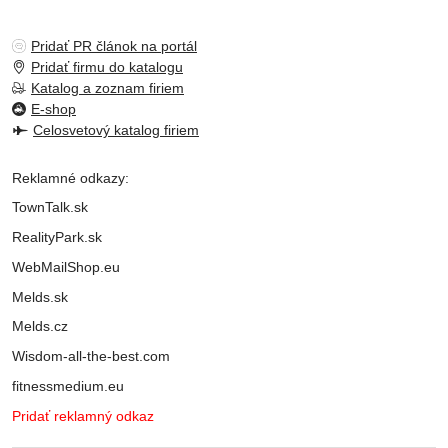
Pridať PR článok na portál
Pridať firmu do katalogu
Katalog a zoznam firiem
E-shop
Celosvetový katalog firiem
Reklamné odkazy:
TownTalk.sk
RealityPark.sk
WebMailShop.eu
Melds.sk
Melds.cz
Wisdom-all-the-best.com
fitnessmedium.eu
Pridať reklamný odkaz