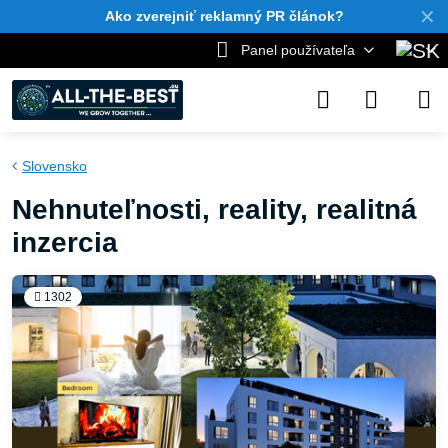
✕
Ako zverejniť reklamný PR článok?
Panel používateľa
Slovensko
Nehnuteľnosti, reality, realitná
inzercia
1302