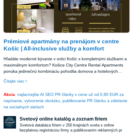
Prémiové apartmány na prenájom v centre
Košíc | All-inclusive služby a komfort
Hľadáte moderné bývanie v srdci Košíc s kompletnými službami a
maximálnym komfortom? Košice City Centre Rental Apartments
ponúka jedinečnú kombináciu pohodlia domova a hotelových
služieb v najatraktívnejšej lokalite mesta.
Čítajte viac
Akcia
: najlacnejšie AI SEO PR články v cene už od 0,80 EUR za
napísanie, vytvorenie obrázku, publikovanie PR článku a zdielanie
na socialnych sieťach
Svetový online katalóg a zoznam firiem
Svetová databáza firiem v 250 krajinách sveta s online
bezplatnou registráciou firmy a publikovaním reklamných pr