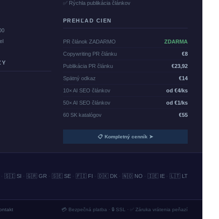
✅ Rýchla publikácia článkov
PREHĽAD CIEN
00
el
PR článok ZADARMO
ZDARMA
Copywriting PR článku
€8
ZY
Publikácia PR článku
€23,92
Spätný odkaz
€14
10× AI SEO článkov
od €4/ks
50× AI SEO článkov
od €1/ks
60 SK katalógov
€55
📋 Kompletný cenník ➤
·
🇸🇮 SI
·
🇬🇷 GR
·
🇸🇪 SE
·
🇫🇮 FI
·
🇩🇰 DK
·
🇳🇴 NO
·
🇮🇪 IE
·
🇱🇹 LT
ontakt
💳 Bezpečná platba · 🔒 SSL · ✅ Záruka vrátenia peňazí