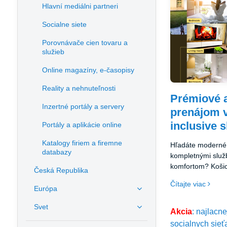
Hlavní mediálni partneri
Socialne siete
Porovnávače cien tovaru a
služieb
Online magazíny, e-časopisy
Reality a nehnuteľnosti
Prémiové 
Inzertné portály a servery
prenájom v 
inclusive 
Portály a aplikácie online
Katalogy firiem a firemne
Hľadáte moderné 
databazy
kompletnými slu
komfortom? Košic
Česká Republika
Apartments ponúk
Čítajte viac
pohodlia domova 
Európa
najatraktívnejšej 
Svet
Akcia
: najlacn
socialnych sieť