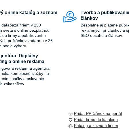
ý online katalóg a zoznam
Tvorba a publikovanie
článkov
 databáza firiem v 250
Bezplatné aj platené publi
ch sveta s online bezplatnou
reklamných pr článkov a s
áciou firmy a publikovaním
SEO obsahu a článkov.
ých pr článkov zadarmo v 26
h podla výberu.
entúra: Digitálny
ing a online reklama
ngová a reklamná agentúra,
onúka komplexné služby na
ľnenie značky a oslovenie
ch zákazníkov
Pridať PR článok na portál
Pridať firmu do katalogu
Katalog a zoznam firiem