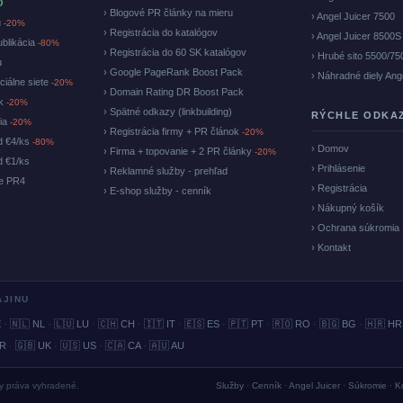
O
› Blogové PR články na mieru
› Angel Juicer 7500
u
-20%
› Registrácia do katalógov
› Angel Juicer 8500S
ublikácia
-80%
› Registrácia do 60 SK katalógov
› Hrubé sito 5500/75
u
› Google PageRank Boost Pack
› Náhradné diely Ang
ciálne siete
-20%
› Domain Rating DR Boost Pack
ok
-20%
› Spätné odkazy (linkbuilding)
RÝCHLE ODKA
cia
-20%
› Registrácia firmy + PR článok
-20%
d €4/ks
-80%
› Domov
› Firma + topovanie + 2 PR články
-20%
d €1/ks
› Prihlásenie
› Reklamné služby - prehľad
ke PR4
› Registrácia
› E-shop služby - cenník
› Nákupný košík
› Ochrana súkromia
› Kontakt
AJINU
E
·
🇳🇱 NL
·
🇱🇺 LU
·
🇨🇭 CH
·
🇮🇹 IT
·
🇪🇸 ES
·
🇵🇹 PT
·
🇷🇴 RO
·
🇧🇬 BG
·
🇭🇷 HR
BR
·
🇬🇧 UK
·
🇺🇸 US
·
🇨🇦 CA
·
🇦🇺 AU
ky práva vyhradené.
Služby
·
Cenník
·
Angel Juicer
·
Súkromie
·
K