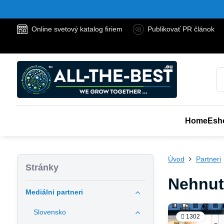
Online svetový katalog firiem
Publikovať PR článok
Home
Esh
Úvod
Partneri
Stránky
Nehnute
Mediálni partneri
Slovensko
1302