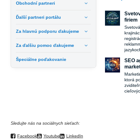
Obchodní partneri
Svetov
Ďalší partneri portálu
firiem
Svetová
Za hlavnú podporu ďakujeme
krajiná
registr
reklamn
Za ďalšiu pomoc ďakujeme
jazykoc
Špeciálne poďakovanie
SEO ag
market
Marketi
ktorá p
zvidite
cieľový
Sledujte nás na sociálnych sieťach:
Facebook
Youtube
LinkedIn