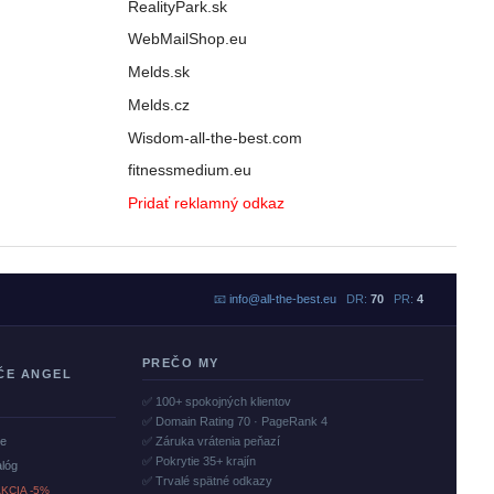
RealityPark.sk
WebMailShop.eu
Melds.sk
Melds.cz
Wisdom-all-the-best.com
fitnessmedium.eu
Pridať reklamný odkaz
📧
info@all-the-best.eu
DR:
70
PR:
4
PREČO MY
ČE ANGEL
✅ 100+ spokojných klientov
✅ Domain Rating 70 · PageRank 4
če
✅ Záruka vrátenia peňazí
✅ Pokrytie 35+ krajín
alóg
✅ Trvalé spätné odkazy
KCIA -5%