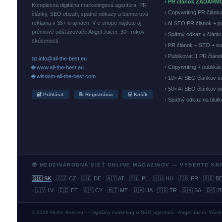
› PR článok ZADARM
Komplexná digitálna marketingová agentúra. PR
› Copywriting PR článk
články, SEO obsah, spätné odkazy a bannerová
reklama v 35+ krajinách. V e-shope nájdete aj
› AI SEO PR článok + p
prémiové odšťavovače Angel Juicer. 30+ rokov
› Spätný odkaz v článk
skúseností.
› PR článok + SEO + so
› Publikovať 1 PR člán
📧 info@all-the-best.eu
› Copywriting + publiká
🌐 www.all-the-best.eu
🌐 wisdom-all-the-best.com
› 10× AI SEO článkov o
› 50× AI SEO článkov o
🔐 Prihlásiť
📝 Registrácia
🛒 Košík
› Spätný odkaz na titul
🌍 MEDZINÁRODNÁ SIEŤ ONLINE MAGAZINOV — VYBERTE KR
🇸🇰 SK
·
🇨🇿 CZ
·
🇩🇪 DE
·
🇦🇹 AT
·
🇵🇱 PL
·
🇭🇺 HU
·
🇫🇷 FR
·
🇧🇪 B
·
🇱🇻 LV
·
🇪🇪 EE
·
🇨🇾 CY
·
🇲🇹 MT
·
🇺🇦 UA
·
🇹🇷 TR
·
🇸🇦 SA
·
🇧🇷 
© 2026 All-the-Best.eu — Digitálny marketing & SEO agentúra · Angel Juicer. Všet