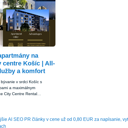
apartmány na
centre Košíc | All-
služby a komfort
bývanie v srdci Košíc s
žbami a maximálnym
e City Centre Rental
a jedinečnú kombináciu
a hotelových služieb v
lokalite mesta.
ejšie AI SEO PR články v cene už od 0,80 EUR za napísanie, vy
ach