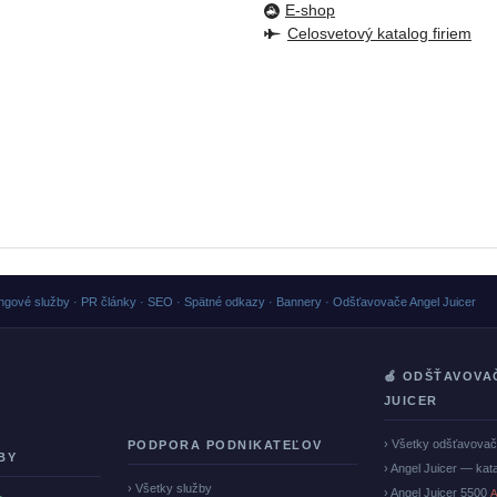
E-shop
Celosvetový katalog firiem
ngové služby · PR články · SEO · Spätné odkazy · Bannery · Odšťavovače Angel Juicer
🍏 ODŠŤAVOVA
JUICER
› Všetky odšťavova
PODPORA PODNIKATEĽOV
BY
› Angel Juicer — kat
› Všetky služby
› Angel Juicer 5500
A