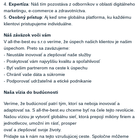
4.
Expertíza
: Náš tím pozostáva z odborníkov v oblasti digitálneho
marketingu, e-commerce a zdravotníctva.
5.
Osobný prístup
: Aj keď sme globálna platforma, ku každému
klientovi pristupujeme individuálne.
Náš záväzok voči vám
V all-the-best.eu s.r.o veríme, že úspech našich klientov je našim
úspechom. Preto sa zaväzujeme:
- Neustále inovovať a zlepšovať naše služby
- Poskytovať vám najvyššiu kvalitu a spoľahlivosť
- Byť vašim partnerom na ceste k úspechu
- Chrániť vaše dáta a súkromie
- Podporovať udržateľné a etické podnikanie
Naša vízia do budúcnosti
Veríme, že budúcnosť patrí tým, ktorí sa neboja inovovať a
adaptovať sa. S all-the-best.eu chceme byť na čele tejto revolúcie.
Našou víziou je vytvoriť globálnu sieť, ktorá prepojí milióny firiem a
jednotlivcov, umožní im rásť, prosper
ovať a zlepšovať svoje životy.
Pridajte sa k nám na tejto vzrušujúcej ceste. Spoločne môžeme