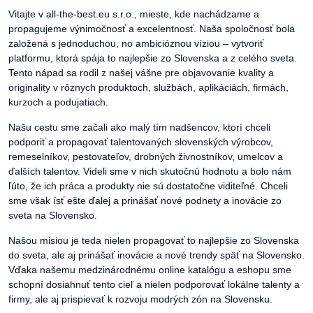
Vitajte v all-the-best.eu s.r.o., mieste, kde nachádzame a
propagujeme výnimočnosť a excelentnosť. Naša spoločnosť bola
založená s jednoduchou, no ambicióznou víziou – vytvoriť
platformu, ktorá spája to najlepšie zo Slovenska a z celého sveta.
Tento nápad sa rodil z našej vášne pre objavovanie kvality a
originality v rôznych produktoch, službách, aplikáciách, firmách,
kurzoch a podujatiach.
Našu cestu sme začali ako malý tím nadšencov, ktorí chceli
podporiť a propagovať talentovaných slovenských výrobcov,
remeselníkov, pestovateľov, drobných živnostníkov, umelcov a
ďalších talentov. Videli sme v nich skutočnú hodnotu a bolo nám
ľúto, že ich práca a produkty nie sú dostatočne viditeľné. Chceli
sme však ísť ešte ďalej a prinášať nové podnety a inovácie zo
sveta na Slovensko.
Našou misiou je teda nielen propagovať to najlepšie zo Slovenska
do sveta, ale aj prinášať inovácie a nové trendy späť na Slovensko.
Vďaka našemu medzinárodnému online katalógu a eshopu sme
schopní dosiahnuť tento cieľ a nielen podporovať lokálne talenty a
firmy, ale aj prispievať k rozvoju modrých zón na Slovensku.