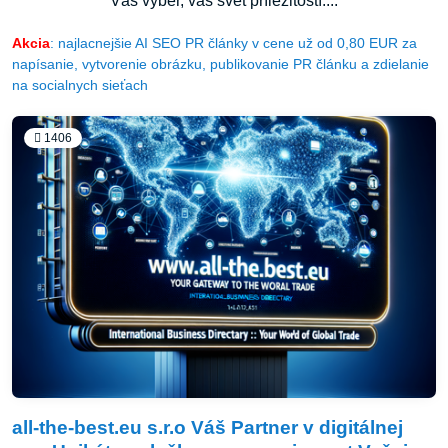
Váš výber, váš svet príležitostí....
Akcia
: najlacnejšie AI SEO PR články v cene už od 0,80 EUR za
napísanie, vytvorenie obrázku, publikovanie PR článku a zdielanie
na socialnych sieťach
1406
all-the-best.eu s.r.o Váš Partner v digitálnej