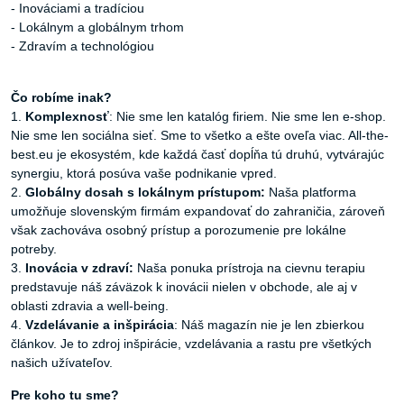
- Inováciami a tradíciou
- Lokálnym a globálnym trhom
- Zdravím a technológiou
Čo robíme inak?
1.
Komplexnosť
: Nie sme len katalóg firiem. Nie sme len e-shop.
Nie sme len sociálna sieť. Sme to všetko a ešte oveľa viac. All-the-
best.eu je ekosystém, kde každá časť dopĺňa tú druhú, vytvárajúc
synergiu, ktorá posúva vaše podnikanie vpred.
2.
Globálny dosah s lokálnym prístupom:
Naša platforma
umožňuje slovenským firmám expandovať do zahraničia, zároveň
však zachováva osobný prístup a porozumenie pre lokálne
potreby.
3.
Inovácia v zdraví:
Naša ponuka prístroja na cievnu terapiu
predstavuje náš záväzok k inovácii nielen v obchode, ale aj v
oblasti zdravia a well-being.
4.
Vzdelávanie a inšpirácia
: Náš magazín nie je len zbierkou
článkov. Je to zdroj inšpirácie, vzdelávania a rastu pre všetkých
našich užívateľov.
Pre koho tu sme?