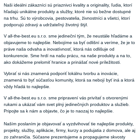
Naši ideálni zákazníci sú priaznivci kvality a originality, ľudia, ktorí
hľadajú unikátne produkty a služby, ktoré nie sú bežne dostupné
na trhu. Sú to výrobcovia, pestovatelia, živnostníci a všetci, ktorí
podporujú zdravý a udržateľný životný štýl.
V all-the-best.eu s.r.o. sme jedineční tým, že neustále hľadáme a
objavujeme to najlepšie. Nebojíme sa byť odlišní a veríme, že je to
práve naša odvaha a inovatívnosť, ktorá nás odlišuje od
konkurencie. Sme hrdí na našu prácu, na naše produkty a na to,
ako dokážeme prelomiť hranice a prinášať nové príležitosti.
Vybrať si nás znamená podporiť lokálnu tvorbu a inovácie,
znamená to byť súčasťou komunity, ktorá sa nebojí byť iná a ktorá
vždy hľadá to najlepšie.
V all-the-best.eu s.r.o. sme pripravení vás privítať s otvorenými
rukami a ukázať vám svet plný jedinečných produktov a služieb.
Pripojte sa k nám a objavte, čo je to naozaj to najlepšie.
Naším poslaním je objavovať a vyzdvihovať tie najlepšie produkty,
projekty, služby, aplikácie, firmy, kurzy a podujatia z domova, ale aj
zo zahraničia. Súčasne prezentujeme a propagujeme skvosty