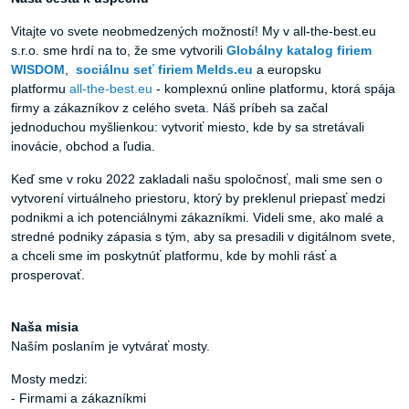
Vitajte vo svete neobmedzených možností! My v all-the-best.eu
s.r.o. sme hrdí na to, že sme vytvorili
Globálny katalog firiem
WISDOM
,
sociálnu seť firiem Melds.eu
a europsku
platformu
all-the-best.eu
- komplexnú online platformu, ktorá spája
firmy a zákazníkov z celého sveta. Náš príbeh sa začal
jednoduchou myšlienkou: vytvoriť miesto, kde by sa stretávali
inovácie, obchod a ľudia.
Keď sme v roku 2022 zakladali našu spoločnosť, mali sme sen o
vytvorení virtuálneho priestoru, ktorý by preklenul priepasť medzi
podnikmi a ich potenciálnymi zákazníkmi. Videli sme, ako malé a
stredné podniky zápasia s tým, aby sa presadili v digitálnom svete,
a chceli sme im poskytnúť platformu, kde by mohli rásť a
prosperovať.
Naša misia
Naším poslaním je vytvárať mosty.
Mosty medzi:
- Firmami a zákazníkmi