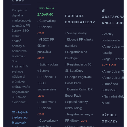
O NÁS
› PR článok
Komplexná
🍏
ZADARMO
digitálna
PODPORA
ODŠŤAVOVA
marketingová
› Copywriting
PODNIKATEĽOV
ANGEL JUIC
agentúra. PR
PR článku
články, SEO
› Všetky služby
-20%
› Všetky
obsah,
› AI SEO PR
› Blogové PR články
odšťavovače
spätné
článok +
na mieru
odkazy a
› Angel Juicer —
bannerová
publikácia
› Registrácia do
katalóg
reklama v
katalógov
-80%
› Angel Juicer 550
35+
› Spätný odkaz
› Registrácia do 60
AKCIA -5%
krajinách. V
v článku
SK katalógov
e-shope
› Angel Juicer 750
nájdete aj
› PR článok +
› Google PageRank
› Angel Juicer 85
prémiové
SEO +
Boost Pack
› Hrubé sito
odšťavovače
sociálne siete
› Domain Rating DR
5500/7500
Angel Juicer.
Boost Pack
-20%
› Náhradné diely
30+ rokov
› Publikovať 1
› Spätné odkazy
skúseností.
Angel
PR článok
(linkbuilding)
📧 info@all-
› Registrácia firmy +
-20%
RÝCHLE
the-best.eu
› Copywriting +
PR článok
-20%
ODKAZY
🌐 www.all-
publikácia
› Firma + topovanie +