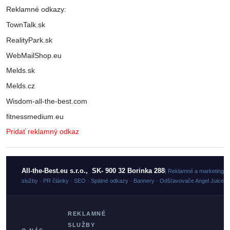
Reklamné odkazy:
TownTalk.sk
RealityPark.sk
WebMailShop.eu
Melds.sk
Melds.cz
Wisdom-all-the-best.com
fitnessmedium.eu
Pridať reklamný odkaz
All-the-Best.eu s.r.o., SK- 900 32 Borinka 288
| Reklamné a marketingo
služby · PR články · SEO · Spätné odkazy · Bannery · Odšťavovače Angel Juicer
REKLAMNÉ
SLUŽBY