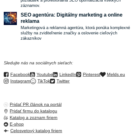
požiadavk a profesionálna SEO optimalizácia všetkých
záznamov.
SEO agentúra: Digitálny marketing a online
reklama
Marketingová a reklamná agentúra, ktorá ponúka komplexné
služby na zviditeľnenie značky a oslovenie cieľových
zákazníkov
Sledujte nás na sociálnych sieťach:
Facebook
Youtube
LinkedIn
Pinterest
Melds.eu
Instagram
TikTok
Twitter
Pridať PR článok na portál
Pridať firmu do katalogu
Katalog a zoznam firiem
E-shop
Celosvetový katalog firiem