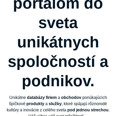
portálom do
sveta
unikátnych
spoločností a
podnikov.
Unikátne
databázy
firiem
a
obchodov
ponúkajúcich
špičkové
produkty
a
služby
, ktoré spájajú rôznorodé
kultúry a inovácie z celého sveta
pod jednou strechou
.