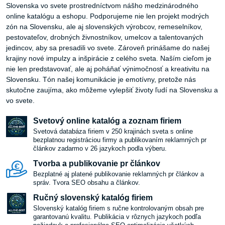
Slovenska vo svete prostredníctvom nášho medzinárodného
online katalógu a eshopu. Podporujeme nie len projekt modrých
zón na Slovensku, ale aj slovenských výrobcov, remeselníkov,
pestovateľov, drobných živnostníkov, umelcov a talentovaných
jedincov, aby sa presadili vo svete. Zároveň prinášame do našej
krajiny nové impulzy a inšpirácie z celého sveta. Naším cieľom je
nie len predstavovať, ale aj poháňať výnimočnosť a kreativitu na
Slovensku. Tón našej komunikácie je emotívny, pretože nás
skutočne zaujíma, ako môžeme vylepšiť životy ľudí na Slovensku a
vo svete.
Svetový online katalóg a zoznam firiem
Svetová databáza firiem v 250 krajinách sveta s online
bezplatnou registráciou firmy a publikovaním reklamných pr
článkov zadarmo v 26 jazykoch podla výberu.
Tvorba a publikovanie pr článkov
Bezplatné aj platené publikovanie reklamných pr článkov a
správ. Tvora SEO obsahu a článkov.
Ručný slovenský katalóg firiem
Slovenský katalóg firiem s ručne kontrolovaným obsah pre
garantovanú kvalitu. Publikácia v rôznych jazykoch podľa