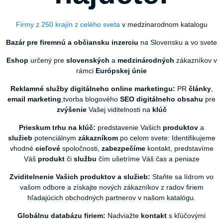
Firmy z 250 krajín z celého sveta
v medzinarodnom katalogu
Bazár pre firemnú a občiansku inzerciu
na Slovensku a vo svete
Eshop
určený pre
slovenských
a
medzinárodných
zákazníkov v
rámci
Európskej únie
Reklamné služby digitálneho online marketingu:
PR
články
,
email marketing
,tvorba blogového
SEO
digitálneho
obsahu
pre
zvýšenie
Vašej viditelnosti na
klúč
Prieskum trhu na klúč:
predstavenie Vašich
produktov
a
služieb
potenciálnym
zákazníkom
po celom svete: Identifikujeme
vhodné
cieľové
spoločnosti,
zabezpečíme
kontakt, predstavíme
Váš
produkt
či
službu
čím ušetríme Váš čas a peniaze
Zviditelnenie Vašich produktov a služieb:
Staňte sa lídrom vo
vašom odbore a získajte nových zákazníkov z radov firiem
hľadajúcich obchodných partnerov v našom katalógu.
Globálnu databázu firiem:
Nadviažte
kontakt
s kľúčovými