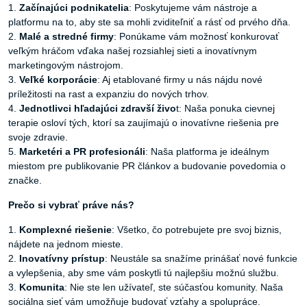
1.
Začínajúci podnikatelia
: Poskytujeme vám nástroje a
platformu na to, aby ste sa mohli zviditeľniť a rásť od prvého dňa.
2.
Malé a stredné firmy
: Ponúkame vám možnosť konkurovať
veľkým hráčom vďaka našej rozsiahlej sieti a inovatívnym
marketingovým nástrojom.
3.
Veľké korporácie
: Aj etablované firmy u nás nájdu nové
príležitosti na rast a expanziu do nových trhov.
4.
Jednotlivci hľadajúci zdravší živo
t: Naša ponuka cievnej
terapie osloví tých, ktorí sa zaujímajú o inovatívne riešenia pre
svoje zdravie.
5.
Marketéri a PR profesionáli
: Naša platforma je ideálnym
miestom pre publikovanie PR článkov a budovanie povedomia o
značke.
Prečo si vybrať práve nás?
1.
Komplexné riešenie
: Všetko, čo potrebujete pre svoj biznis,
nájdete na jednom mieste.
2.
Inovatívny prístup
: Neustále sa snažíme prinášať nové funkcie
a vylepšenia, aby sme vám poskytli tú najlepšiu možnú službu.
3.
Komunita
: Nie ste len užívateľ, ste súčasťou komunity. Naša
sociálna sieť vám umožňuje budovať vzťahy a spolupráce.