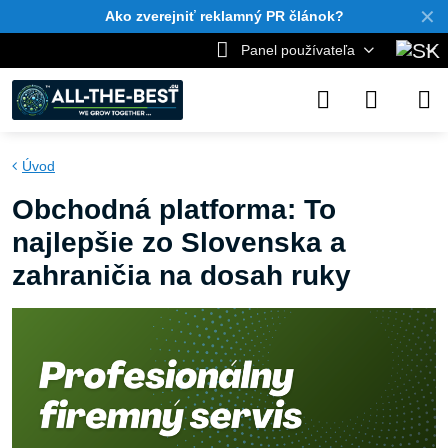
✕
Ako zverejniť reklamný PR článok?
Panel používateľa
Úvod
Obchodná platforma: To
najlepšie zo Slovenska a
zahraničia na dosah ruky