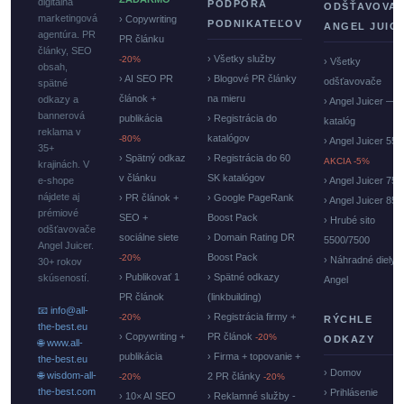
digitálna
PODPORA
ODŠŤAVOVA
marketingová
› Copywriting
PODNIKATEĽOV
ANGEL JUIC
agentúra. PR
PR článku
články, SEO
› Všetky služby
-20%
› Všetky
obsah,
› AI SEO PR
› Blogové PR články
odšťavovače
spätné
článok +
na mieru
odkazy a
› Angel Juicer —
bannerová
publikácia
› Registrácia do
katalóg
reklama v
katalógov
-80%
› Angel Juicer 550
35+
› Spätný odkaz
› Registrácia do 60
AKCIA -5%
krajinách. V
v článku
SK katalógov
e-shope
› Angel Juicer 750
nájdete aj
› PR článok +
› Google PageRank
› Angel Juicer 85
prémiové
SEO +
Boost Pack
› Hrubé sito
odšťavovače
sociálne siete
› Domain Rating DR
5500/7500
Angel Juicer.
Boost Pack
-20%
› Náhradné diely
30+ rokov
› Publikovať 1
› Spätné odkazy
skúseností.
Angel
PR článok
(linkbuilding)
📧 info@all-
› Registrácia firmy +
-20%
RÝCHLE
the-best.eu
› Copywriting +
PR článok
-20%
ODKAZY
🌐 www.all-
publikácia
› Firma + topovanie +
the-best.eu
› Domov
🌐 wisdom-all-
2 PR články
-20%
-20%
the-best.com
› Prihlásenie
› 10× AI SEO
› Reklamné služby -