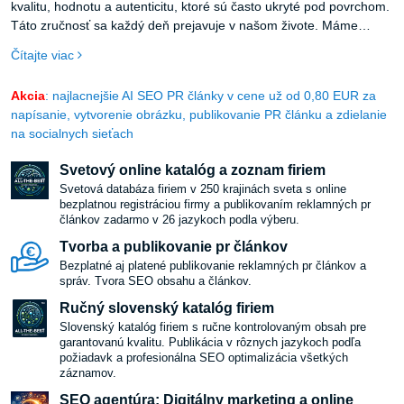
kvalitu, hodnotu a autenticitu, ktoré sú často ukryté pod povrchom.
Táto zručnosť sa každý deň prejavuje v našom živote. Máme
zvláštny dar, ktorý nás v pekárni vedie k najlepšiemu čerstvému
Čítajte viac
ovocnému koláču a ignoruje všetky ostatné. Alebo v obrovskej
ponuke na našej obľúbenej streamovacej platforme nás vedie k
Akcia
: najlacnejšie AI SEO PR články v cene už od 0,80 EUR za
tomu najlepšiemu filmu. Je ako keby sme mali v sebe prirodzený
napísanie, vytvorenie obrázku, publikovanie PR článku a zdielanie
kompas, ktorý nás bezchybne smeruje k tomu, čo má hĺbku, kvalitu
na socialnych sieťach
a potenciál.
Svetový online katalóg a zoznam firiem
Svetová databáza firiem v 250 krajinách sveta s online
bezplatnou registráciou firmy a publikovaním reklamných pr
článkov zadarmo v 26 jazykoch podla výberu.
Tvorba a publikovanie pr článkov
Bezplatné aj platené publikovanie reklamných pr článkov a
správ. Tvora SEO obsahu a článkov.
Ručný slovenský katalóg firiem
Slovenský katalóg firiem s ručne kontrolovaným obsah pre
garantovanú kvalitu. Publikácia v rôznych jazykoch podľa
požiadavk a profesionálna SEO optimalizácia všetkých
záznamov.
SEO agentúra: Digitálny marketing a online