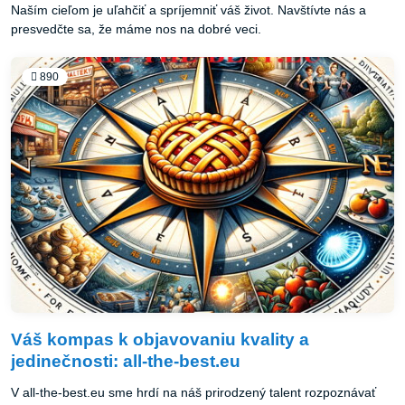
Naším cieľom je uľahčiť a spríjemniť váš život. Navštívte nás a
presvedčte sa, že máme nos na dobré veci.
890
Váš kompas k objavovaniu kvality a
jedinečnosti: all-the-best.eu
V all-the-best.eu sme hrdí na náš prirodzený talent rozpoznávať