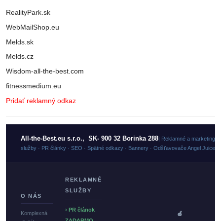
RealityPark.sk
WebMailShop.eu
Melds.sk
Melds.cz
Wisdom-all-the-best.com
fitnessmedium.eu
Pridať reklamný odkaz
All-the-Best.eu s.r.o., SK- 900 32 Borinka 288
| Reklamné a marketingo
služby · PR články · SEO · Spätné odkazy · Bannery · Odšťavovače Angel Juicer
REKLAMNÉ
SLUŽBY
O NÁS
› PR článok
Komplexná
🍏
ZADARMO