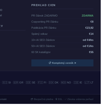
PREHĽAD CIEN
00
el
PR článok ZADARMO
ZDARMA
Copywriting PR článku
€8
ZY
Publikácia PR článku
€23,92
Spätný odkaz
€14
10× AI SEO článkov
od €4/ks
50× AI SEO článkov
od €1/ks
60 SK katalógov
€55
📋 Kompletný cenník ➤
·
🇸🇮 SI
·
🇬🇷 GR
·
🇸🇪 SE
·
🇫🇮 FI
·
🇩🇰 DK
·
🇳🇴 NO
·
🇮🇪 IE
·
🇱🇹 LT
ontakt
💳 Bezpečná platba · 🔒 SSL · ✅ Záruka vrátenia peňazí