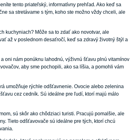
eníte tento priateľský, informatívny prehľad. Ako keď sa
čne sa stretávame s tým, koho ste možno vždy chceli, ale
ch kuchyniach? Môže sa to zdať ako novotvar, ale
ať až v poslednom desaťročí, keď sa zdravý životný štýl a
 a oni nám ponúknu lahodnú, výživnú šťavu plnú vitamínov
avovačov, aby sme pochopili, ako sa líšia, a pomohli vám
torá umožňuje rýchle odšťavnenie. Ovocie alebo zelenina
í šťavu cez cedník. Sú ideálne pre ľudí, ktorí majú málo
, sú skôr ako chôdziaci turisti. Pracujú pomalšie, ale
ny. Tieto odšťavovače sú ideálne pre tých, ktorí chcú
vania.