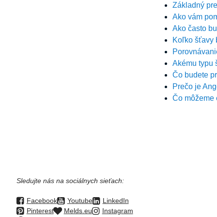
Základný pr
Ako vám pom
Ako často b
Koľko šťavy 
Porovnávani
Akému typu 
Čo budete p
Prečo je Ang
Čo môžeme o
Sledujte nás na sociálnych sieťach:
Facebook
Youtube
LinkedIn
Pinterest
Melds.eu
Instagram