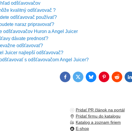
ehľad odšťavovačov
ôže kvalitný odšťavovač ?
udete odšťavovač používať?
budete naraz pripravovať?
e odšťavovačov Huron a Angel Juicer
šťavy dávate prednosť?
revažne odšťavovať?
el Juicer najlepší odšťavovač?
dšťavovať s odšťavovačom Angel Juicer?
Facebook
Twitter
Bluesky
Pinterest
Reddit
L
Pridať PR článok na portál
Pridať firmu do katalogu
Katalog a zoznam firiem
E-shop