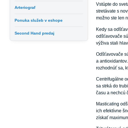
Vstúpte do svet
Arteriograf
stretávate s no
možno ste len n
Ponuka služeb v eshope
Kedy sa odšťavo
Second Hand predaj
odšťavovače sú 
výživa stali hla
Odšťavovače sú 
a antioxidantov
rozhodnúť sa, kt
Centrifugálne o
sa strká do trub
času a nechcú 
Masticating odš
ich efektívne š
získať maximum 