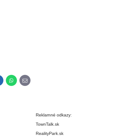
inkedIn
WhatsApp
E-
mail
Reklamné odkazy:
TownTalk.sk
RealityPark.sk