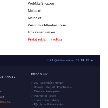
WebMailShop.eu
Melds.sk
Melds.cz
Wisdom-all-the-best.com
fitnessmedium.eu
Pridať reklamný odkaz
📧
info@all-the-best.eu
DR:
70
PR:
4
PREČO MY
ČE ANGEL
✅ 100+ spokojných klientov
✅ Domain Rating 70 · PageRank 4
če
✅ Záruka vrátenia peňazí
✅ Pokrytie 35+ krajín
alóg
✅ Trvalé spätné odkazy
KCIA -5%
✅ Rýchla publikácia článkov