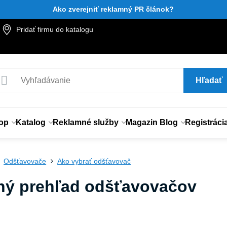
Ako zverejniť reklamný PR článok?
Pridať firmu do katalogu
Hľadať
op
Katalog
Reklamné služby
Magazin Blog
Registráci
Odšťavovače
Ako vybrať odšťavovač
ný prehľad odšťavovačov