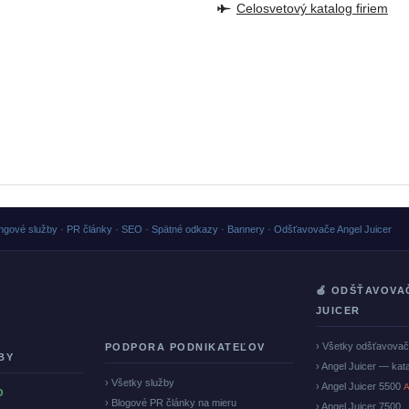
Celosvetový katalog firiem
ngové služby · PR články · SEO · Spätné odkazy · Bannery · Odšťavovače Angel Juicer
🍏 ODŠŤAVOVA
JUICER
› Všetky odšťavova
PODPORA PODNIKATEĽOV
BY
› Angel Juicer — kat
› Všetky služby
› Angel Juicer 5500
A
O
› Blogové PR články na mieru
› Angel Juicer 7500