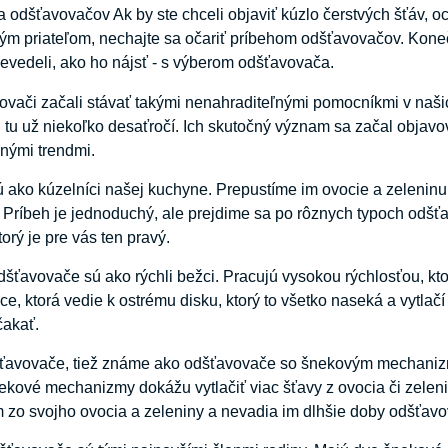
a odšťavovačov Ak by ste chceli objaviť kúzlo čerstvých šťáv, oc
vým priateľom, nechajte sa očariť príbehom odšťavovačov. Kone
evedeli, ako ho nájsť - s výberom odšťavovača.
vači začali stávať takými nenahraditeľnými pomocníkmi v naši
tu už niekoľko desaťročí. Ich skutočný význam sa začal objavov
vnými trendmi.
ako kúzelníci našej kuchyne. Prepustíme im ovocie a zeleninu
. Príbeh je jednoduchý, ale prejdime sa po rôznych typoch odšť
orý je pre vás ten pravý.
dšťavovače sú ako rýchli bežci. Pracujú vysokou rýchlosťou, k
ice, ktorá vedie k ostrému disku, ktorý to všetko naseká a vytlač
čakať.
ťavovače, tiež známe ako odšťavovače so šnekovým mechanizmom
nekové mechanizmy dokážu vytlačiť viac šťavy z ovocia či zeleni
zo svojho ovocia a zeleniny a nevadia im dlhšie doby odšťavo