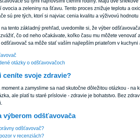
dšťavovače sú tými najnovšími členmi rodiny. Majú dve šnekové
ní ovocia a zeleniny na šťavu. Tento proces znižuje teplotu a o
e sú pre tých, ktorí si najviac cenia kvalitu a výživovú hodnotu 
 na tento základný prehľad, uvedomíte si, že výber odšťavovača n
e zvážiť, čo od neho očakávate, koľko času mu môžete venovať 
 odšťavovač sa môže stať vaším najlepším priateľom v kuchyni a
ťavovač
dené otázky o odšťavovačoch
i ceníte svoje zdravie?
moment a zamyslime sa nad skutočne dôležitou otázkou - na ko
ka, ale platí tu staré príslovie - zdravie je bohatstvo. Bez zdr
.
a výberom odšťavovača
správny odšťavovač?
 pozor v recenziách?