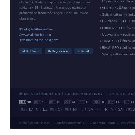
› Copywriting PR článk
články, SEO obsah, spätné odkazy a bannerová
reklama v 35+ krajinách. V e-shope nájdete aj
› AI SEO PR článok + p
prémiové odšťavovače Angel Juicer. 30+ rokov
› Spätný odkaz v článk
skúseností.
› PR článok + SEO + so
› Publikovať 1 PR člán
📧 info@all-the-best.eu
› Copywriting + publiká
🌐 www.all-the-best.eu
🌐 wisdom-all-the-best.com
› 10× AI SEO článkov o
› 50× AI SEO článkov o
🔐 Prihlásiť
📝 Registrácia
🛒 Košík
› Spätný odkaz na titul
🌍 MEDZINÁRODNÁ SIEŤ ONLINE MAGAZINOV — VYBERTE KR
🇸🇰 SK
·
🇨🇿 CZ
·
🇩🇪 DE
·
🇦🇹 AT
·
🇵🇱 PL
·
🇭🇺 HU
·
🇫🇷 FR
·
🇧🇪 B
·
🇱🇻 LV
·
🇪🇪 EE
·
🇨🇾 CY
·
🇲🇹 MT
·
🇺🇦 UA
·
🇹🇷 TR
·
🇸🇦 SA
·
🇧🇷 
© 2026 All-the-Best.eu — Digitálny marketing & SEO agentúra · Angel Juicer. Všet