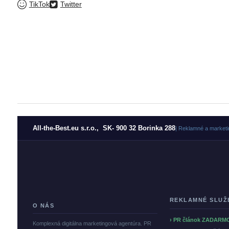
TikTok
Twitter
All-the-Best.eu s.r.o., SK- 900 32 Borinka 288
| Reklamné a marketi
REKLAMNÉ SLUŽ
O NÁS
› PR článok ZADARM
Komplexná digitálna marketingová agentúra. PR