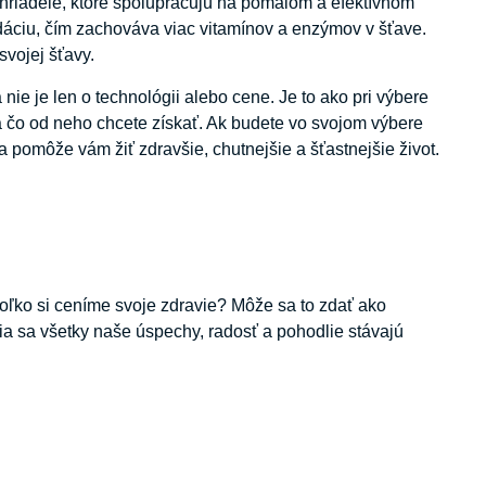
 hriadele, ktoré spolupracujú na pomalom a efektívnom
xidáciu, čím zachováva viac vitamínov a enzýmov v šťave.
svojej šťavy.
ie je len o technológii alebo cene. Je to ako pri výbere
a čo od neho chcete získať. Ak budete vo svojom výbere
 pomôže vám žiť zdravšie, chutnejšie a šťastnejšie život.
ľko si ceníme svoje zdravie? Môže sa to zdať ako
avia sa všetky naše úspechy, radosť a pohodlie stávajú