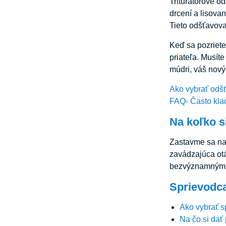
Triturátorové o
drcení a lisova
Tieto odšťavovač
Keď sa pozriete
priateľa. Musít
múdri, váš nový
Ako vybrať odš
FAQ- Často kla
Na koľko s
Zastavme sa na 
zavádzajúca otáz
bezvýznamnými
Sprievodc
Ako vybrať 
Na čo si dať